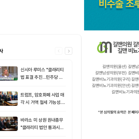
사
신시아 루미스 "클래리티
6
‘관세’ 한마디
법 표결 추진…민주당 입
6만2000달
장 기록에 남길 것"
피드, 5억달러
의 공포 경고
트럼프, 암호화폐 사업 매
7
클래리티 법안,
각 시 거액 절세 가능성...
앞두고 분기점
클래리티 법안 윤리 조항
불투명
주목
바라소 미 상원 원내총무
8
리플 고래는 
"클래리티 법안 통과시킬
가격은 잠잠…
때"
닥 신호 주목