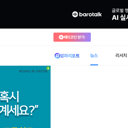
베리코인 받기
뉴스
리서치
알파리포트