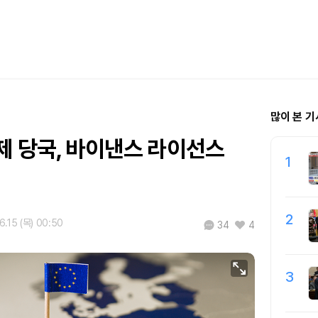
많이 본 기
제 당국, 바이낸스 라이선스
1
2
6.15 (목) 00:50
34
4
3