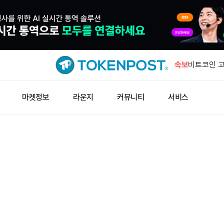
일본 금융청
사기 방지 
속보
비트코인 고
7억5400
AMD, AI
마켓정보
라운지
커뮤니티
서비스
한다
후티 공격에
상승
중국 인민은
기 위험 단
일본 금융청
사기 방지 
비트코인 고
7억5400