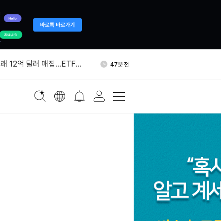
·경찰청, 암호화폐 거래소에
1시간 전
강화 요구
래 12억 달러 매집…ETF에
47분 전
만 달러 유입
 추론 칩 스타트업 탈라스 인수
48분 전
 사우디 공급 우려…국제유가
1시간 전
행 상하이본부, 가상화폐 투
1시간 전
속 지속
·경찰청, 암호화폐 거래소에
1시간 전
강화 요구
래 12억 달러 매집…ETF에
47분 전
만 달러 유입