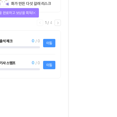
화가 만든 다섯 갈래 리스크
을 완료하고 보상을 획득!
1
/
4
0
출석 체크
/ 0
이동
0
기사 스탬프
/ 0
이동