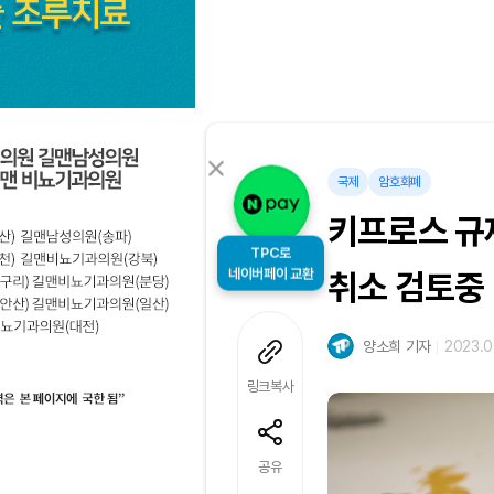
국제
암호화폐
키프로스 규
TPC로
네이버페이 교환
취소 검토중
양소희 기자
2023.0
링크복사
공유