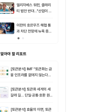
엘리자베스 워런, 클래리
9
[특징주] 금호
티 법안 반대…"산업이 쓴
락장서 외국인
암호화폐 법안 안 돼"
속…장중 매수 
포착
이란의 호르무즈 해협 통
10
리플(XRP), $
과 차단 전망에 뉴욕 증시
방…미 정책 불
약세
ETF 자금 유
 알아야 할 리포트
[토큰분석] IMF “토큰화는 금
융 인프라를 없애지 않는다…
‘하이브리드 FMI’로 재편할
뿐”
[토큰분석] 토큰화 세계의 세
갈래 길… 단일·공통·호환 원장
이 가르는 ‘원자적 결제’의 운
명
[토큰분석] 효율의 이면, 토큰