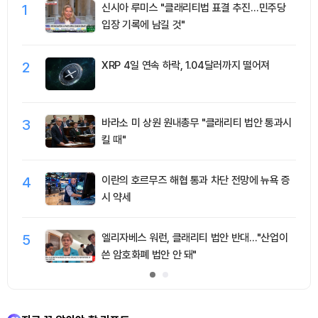
1
신시아 루미스 "클래리티법 표결 추진…민주당
입장 기록에 남길 것"
2
XRP 4일 연속 하락, 1.04달러까지 떨어져
3
바라소 미 상원 원내총무 "클래리티 법안 통과시
킬 때"
4
이란의 호르무즈 해협 통과 차단 전망에 뉴욕 증
시 약세
5
엘리자베스 워런, 클래리티 법안 반대…"산업이
쓴 암호화폐 법안 안 돼"