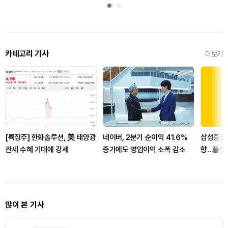
카테고리 기사
더보기
[특징주] 한화솔루션, 美 태양광
네이버, 2분기 순이익 41.6%
삼성증권,
관세 수혜 기대에 강세
증가에도 영업이익 소폭 감소
향…플랫
감
많이 본 기사