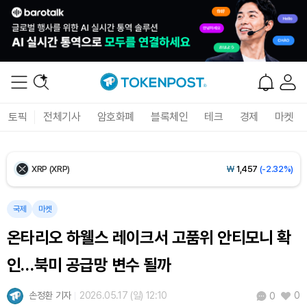
Tether USDt (USDT)
₩
1,424
(+0.02%)
BNB (BNB)
₩
838,942
(-1.04%)
USDC (USDC)
₩
1,425
(0.00%)
토픽
전체기사
암호화폐
블록체인
테크
경제
마켓
XRP (XRP)
₩
1,457
(-2.32%)
Solana (SOL)
₩
103,607
(-1.43%)
TRON (TRX)
₩
466.6
(+0.24%)
국제
마켓
온타리오 하웰스 레이크서 고품위 안티모니 확
Hyperliquid (HYPE)
₩
79,119
(-1.84%)
인…북미 공급망 변수 될까
Dogecoin (DOGE)
₩
98.38
(-1.02%)
손정환 기자
2026.05.17 (일) 12:10
0
0
Bitcoin (BTC)
₩
91,516,164
(-0.67%)