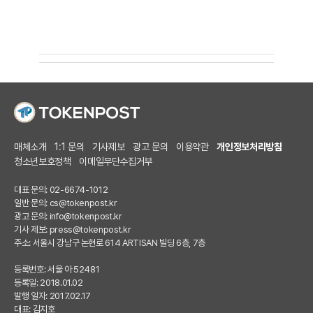
매체소개
1:1 문의
기사제보
광고 문의
이용약관
개인정보처리방침
청소년보호정책
이메일무단수집거부
대표 문의: 02-6674-1012
일반 문의:
cs@tokenpost.kr
광고 문의:
info@tokenpost.kr
기사 제보:
press@tokenpost.kr
주소: 서울시 강남구 논현로 614 ARTISAN 빌딩 6층, 7층
등록번호: 서울 아 52481
등록일: 2018.01.02
발행 일자: 2017.02.17
대표: 김지호