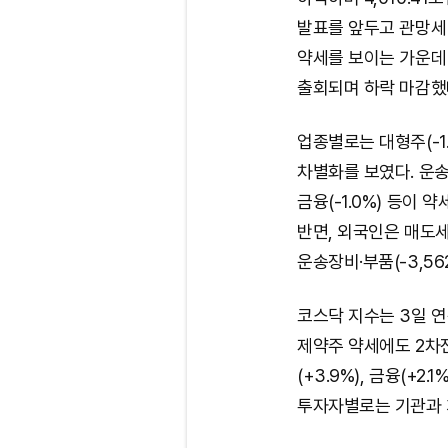
발표를 앞두고 관망세 
약세를 보이는 가운데
출회되며 하락 마감했
업종별로는 대형주(-1.0
차별화를 보였다. 운송장비·
금융(-1.0%) 등이
반면, 외국인은 매도세를
운송장비·부품(-3,56
코스닥 지수는 3일 연
제약주 약세에도 2차
(+3.9%), 금융(+2.
투자자별로는 기관과 