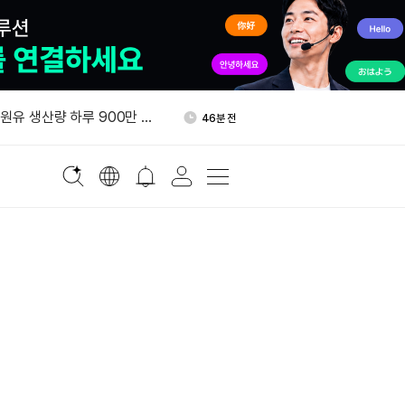
800만달러 B라운드 투자 유치
58분 전
 원유 생산량 하루 900만 배
46분 전
올가을 기업 고객 대상 토큰화
48분 전
 출시
태국, 비트코인·가상자산 양도
52분 전
”
스트래티지 MSTR 주식 3천
56분 전
 매입
800만달러 B라운드 투자 유치
58분 전
 원유 생산량 하루 900만 배
46분 전