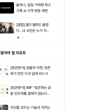
달러 순유입, 대형자산 쏠
솔라나, 일일 거래량 최고
9
[특징주] SK하
림 강화
기록 속 가격 변동 제한
기술주 조정·A
9%대 급락…
매
[칼럼] 콜드월렛도 뚫렸
10
미 상원 은행위
다…내 코인은 누가 지키
리티 법안, 휴회
나
 알아야 할 리포트
[토큰분석] 효율의 이면, 토큰
화가 만든 다섯 갈래 리스크
[토큰분석] IMF “토큰화는 금
융 인프라를 없애지 않는다…
‘하이브리드 FMI’로 재편할
뿐”
자산을 모으는 기술과 지키는