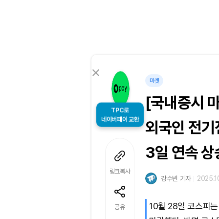
마켓
[국내증시 마
TPC로
네이버페이 교환
외국인 전기
3일 연속 상
링크복사
강수빈 기자
2025.1
10월 28일 코스피
공유