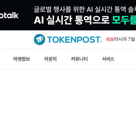
JPYC, 3
속보
러시아 7월
럴 상회
웰스파고, 
마켓정보
라운지
커뮤니티
서비스
예금 서비스
창펑자오 “
소득세 0%
노르데아, 
231주 추가
JPYC, 3
러시아 7월
럴 상회