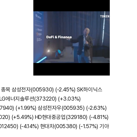
목 삼성전자(005930) (-2.45%) SK하이닉스
M
%) LG에너지솔루션(373220) (+3.03%)
u
0) (+1.99%) 삼성전자우(005935) (-2.63%)
t
) (+5.49%) HD현대중공업(329180) (-4.81%)
e
50) (-4.14%) 현대차(005380) (-1.57%) 기아