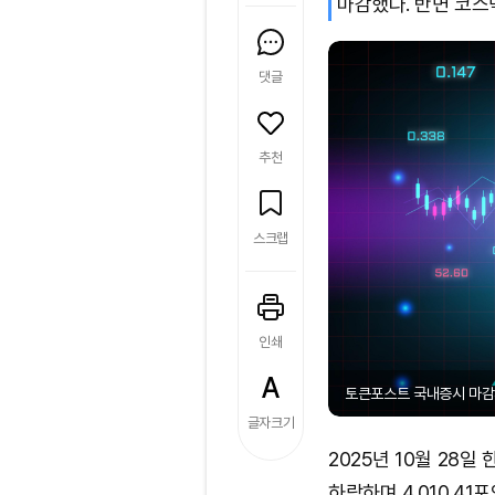
마감했다. 반면 코스
댓글
추천
스크랩
인쇄
토큰포스트 국내증시 마감
글자크기
2025년 10월 28
하락하며 4,010.4