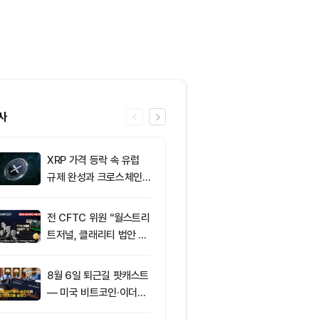
사
XRP 가격 등락 속 유럽
6
그레이스케일, X
규제 완성과 크로스체인
SOL 비중 올
확장 주목
줄였다
전 CFTC 위원 “월스트리
7
토큰포스트, 
트저널, 클래리티 법안 오
지털자산 서비
독”
‘토큰앱스’ 출
8월 6일 퇴근길 팟캐스트
8
미 반도체주 약
— 미국 비트코인·이더리
매도 전환...코
움 현물 ETF 3억520만
급락