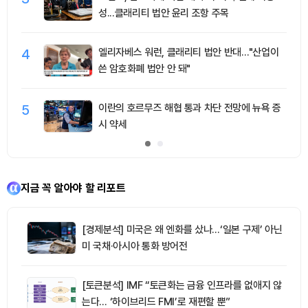
성...클래리티 법안 윤리 조항 주목
4
엘리자베스 워런, 클래리티 법안 반대…"산업이
쓴 암호화폐 법안 안 돼"
5
이란의 호르무즈 해협 통과 차단 전망에 뉴욕 증
시 약세
지금 꼭 알아야 할 리포트
[경제분석] 미국은 왜 엔화를 샀나…‘일본 구제’ 아닌
미 국채·아시아 통화 방어전
[토큰분석] IMF “토큰화는 금융 인프라를 없애지 않
는다… ‘하이브리드 FMI’로 재편할 뿐”