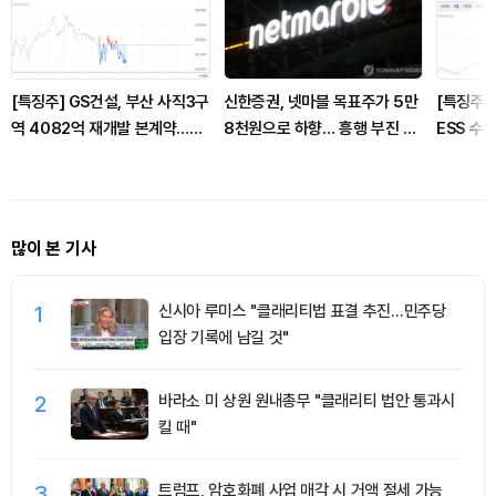
[특징주] GS건설, 부산 사직3구
신한증권, 넷마블 목표주가 5만
[특징주]
역 4082억 재개발 본계약…도
8천원으로 하향… 흥행 부진 영
ESS 수
시정비 수주 확대 부각
향
3사 동반
많이 본 기사
1
신시아 루미스 "클래리티법 표결 추진…민주당
입장 기록에 남길 것"
2
바라소 미 상원 원내총무 "클래리티 법안 통과시
킬 때"
3
트럼프, 암호화폐 사업 매각 시 거액 절세 가능