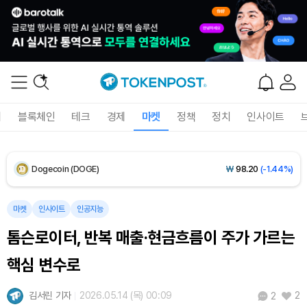
XRP (XRP)
₩
1,449
(-3.05%)
Solana (SOL)
₩
103,377
(-2.05%)
TRON (TRX)
₩
466.5
(+0.35%)
폐
블록체인
테크
경제
마켓
정책
정치
인사이트
Hyperliquid (HYPE)
₩
78,556
(-2.31%)
Dogecoin (DOGE)
₩
98.20
(-1.44%)
Bitcoin (BTC)
₩
91,436,285
(-1.00%)
마켓
인사이트
인공지능
톰슨로이터, 반복 매출·현금흐름이 주가 가르는
핵심 변수로
김서린 기자
2026.05.14 (목) 00:09
2
2