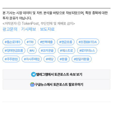
본 기사는 시장 데이터 및 차트 분석을 바탕으로 작성되었으며, 특정 종목에 대한
투자 권유가 아닙니다.
<저작권자 ⓒ TokenPost, 무단전재 및 재배포 금지>
광고문의
기사제보
보도자료
#톰슨로이터
#TRI
#반복매출
#현금흐름
#조정EBITDA
#잉여현금흐름
#AI
#코카운슬
#웨스트로
#로이터뉴스
#주주환원
#자사주매입
#배당
#환율
#원달러환율
텔레그램에서 토큰포스트 속보 보기
구글뉴스에서 토큰포스트 팔로우하기