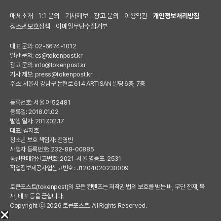
매체소개
1:1 문의
기사제보
광고 문의
이용약관
개인정보처리방침
청소년보호정책
이메일무단수집거부
대표 문의: 02-6674-1012
일반 문의:
cs@tokenpost.kr
광고 문의:
info@tokenpost.kr
기사 제보:
press@tokenpost.kr
주소: 서울시 강남구 논현로 614 ARTISAN 빌딩 6층, 7층
등록번호: 서울 아 52481
등록일: 2018.01.02
발행 일자: 2017.02.17
대표: 김지호
청소년 보호 책임자: 전영빈
사업자 등록번호: 232-88-00885
통신판매업신고번호: 2021-서울 영등포-2531
직업정보제공사업신고번호 : J1204020230009
토큰포스트(tokenpost)의 모든 컨텐츠는 저작권 법의 보호를 받는 바, 무단 전재, 복
사, 배포 등을 금합니다.
Copyright ⓒ 2026 토큰포스트. All Rights Reserved.