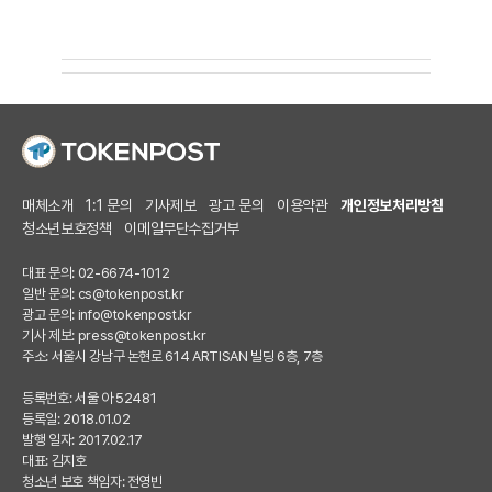
매체소개
1:1 문의
기사제보
광고 문의
이용약관
개인정보처리방침
청소년보호정책
이메일무단수집거부
대표 문의: 02-6674-1012
일반 문의:
cs@tokenpost.kr
광고 문의:
info@tokenpost.kr
기사 제보:
press@tokenpost.kr
주소: 서울시 강남구 논현로 614 ARTISAN 빌딩 6층, 7층
등록번호: 서울 아 52481
등록일: 2018.01.02
발행 일자: 2017.02.17
대표: 김지호
청소년 보호 책임자: 전영빈