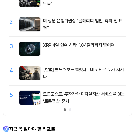
오독”
2
미 상원 은행위원장 "클래리티 법안, 휴회 전 표
결"
3
XRP 4일 연속 하락, 1.04달러까지 떨어져
4
[칼럼] 콜드월렛도 뚫렸다…내 코인은 누가 지키
나
5
토큰포스트, 투자자와 디지털자산 서비스를 잇는
‘토큰앱스’ 출시
지금 꼭 알아야 할 리포트