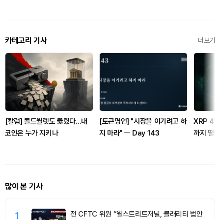
카테고리 기사
더보기
[칼럼] 콜드월렛도 뚫렸다…내
[토큰명언] "시장을 이기려고 하
XRP 4일
코인은 누가 지키나
지 마라" ㅡ Day 143
까지 떨
많이 본 기사
1
전 CFTC 위원 “월스트리트저널, 클래리티 법안