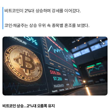
비트코인이 2%대 상승하며 강세를 이어갔다.
Dogecoin (DOGE)
₩
98.04
(-1.65%)
Bitcoin (BTC)
₩
91,598,454
(-0.44%)
코인·채굴주는 상승 우위 속 종목별 혼조를 보였다.
비트코인 상승…2%대 오름폭 유지