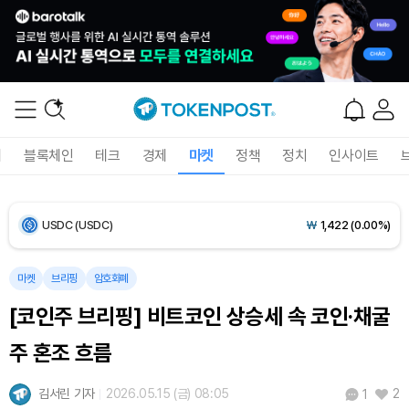
Bitcoin (BTC)
₩
91,598,454
(-0.44%)
Ethereum (ETH)
₩
2,710,211
(-0.05%)
Tether USDt (USDT)
₩
1,421
(+0.01%)
폐
블록체인
테크
경제
마켓
정책
정치
인사이트
BNB (BNB)
₩
841,499
(-0.70%)
USDC (USDC)
₩
1,422
(0.00%)
XRP (XRP)
₩
1,470
(-2.88%)
마켓
브리핑
암호화폐
[코인주 브리핑] 비트코인 상승세 속 코인·채굴
Solana (SOL)
₩
103,591
(-1.70%)
주 혼조 흐름
TRON (TRX)
₩
464.7
(-0.29%)
김서린 기자
2026.05.15 (금) 08:05
2
1
Hyperliquid (HYPE)
₩
79,666
(-1.38%)