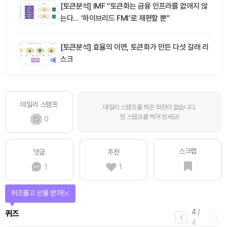
[토큰분석] IMF “토큰화는 금융 인프라를 없애지 않
는다… ‘하이브리드 FMI’로 재편할 뿐”
[토큰분석] 효율의 이면, 토큰화가 만든 다섯 갈래 리
스크
데일리 스탬프
데일리 스탬프를 찍은 회원이 없습니다.
첫 스탬프를 찍어 보세요!
0
스크랩
댓글
추천
1
1
퀴즈풀고 선물 받자!
4
/
퀴즈
4