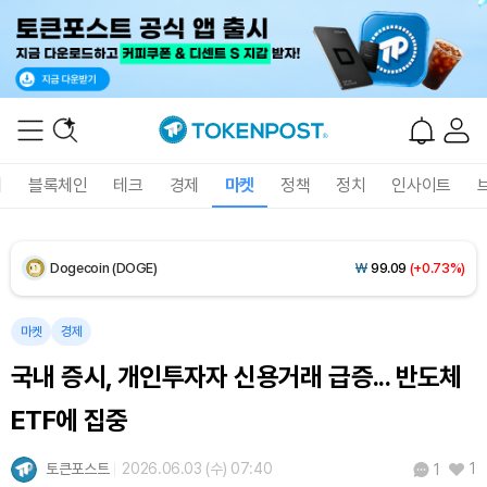
XRP (XRP)
₩
1,447
(-2.47%)
Solana (SOL)
₩
104,454
(+0.25%)
TRON (TRX)
₩
466.3
(+0.18%)
폐
블록체인
테크
경제
마켓
정책
정치
인사이트
Hyperliquid (HYPE)
₩
77,007
(-3.95%)
Dogecoin (DOGE)
₩
99.09
(+0.73%)
Bitcoin (BTC)
₩
92,206,721
(+0.18%)
마켓
경제
국내 증시, 개인투자자 신용거래 급증... 반도체
ETF에 집중
토큰포스트
2026.06.03 (수) 07:40
1
1