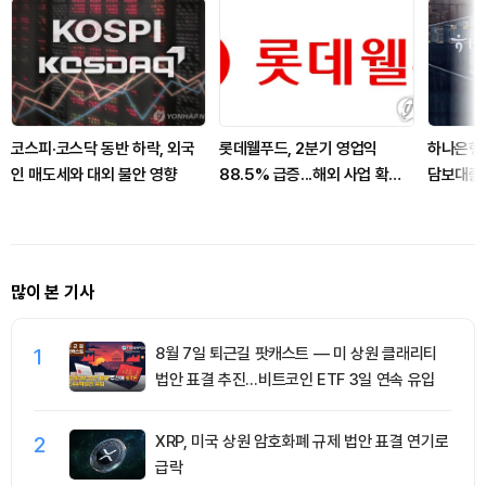
코스피·코스닥 동반 하락, 외국
롯데웰푸드, 2분기 영업익
하나은행,
인 매도세와 대외 불안 영향
88.5% 급증...해외 사업 확대
담보대출
로 선전
통장 한도
많이 본 기사
1
8월 7일 퇴근길 팟캐스트 — 미 상원 클래리티
법안 표결 추진…비트코인 ETF 3일 연속 유입
2
XRP, 미국 상원 암호화폐 규제 법안 표결 연기로
급락