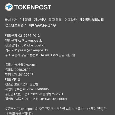
매체소개
1:1 문의
기사제보
광고 문의
이용약관
개인정보처리방침
청소년보호정책
이메일무단수집거부
대표 문의: 02-6674-1012
일반 문의:
cs@tokenpost.kr
광고 문의:
info@tokenpost.kr
기사 제보:
press@tokenpost.kr
주소: 서울시 강남구 논현로 614 ARTISAN 빌딩 6층, 7층
등록번호: 서울 아 52481
등록일: 2018.01.02
발행 일자: 2017.02.17
대표: 김지호
청소년 보호 책임자: 전영빈
사업자 등록번호: 232-88-00885
통신판매업신고번호: 2021-서울 영등포-2531
직업정보제공사업신고번호 : J1204020230009
토큰포스트(tokenpost)의 모든 컨텐츠는 저작권 법의 보호를 받는 바, 무단 전재, 복
사, 배포 등을 금합니다.