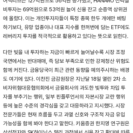
어액티브는 127억원으로 56억원 증가했고, HANARO 전력설
비투자는 69억원으로 53억원 늘어 신용 잔고 순증액 상위권
에 올랐다. 이는 개인투자자들이 특정 종목 한두 개에만 베팅
하기보다, 유망 업종이나 대표 지수를 한꺼번에 담는 ETF에도
레버리지 투자를 적극적으로 활용하고 있다는 뜻으로 읽힌다.
다만 빚을 내 투자하는 자금이 빠르게 늘어날수록 시장 조정
국면에서는 반대매매, 즉 담보 부족으로 인한 강제청산 위험도
함께 커진다. 금융당국이 최근 관련 동향을 예의주시하는 배경
도 여기에 있다. 이찬진 금감원장은 지난달 18일 열린 2차 소
비자위험대응협의회에서 금융회사의 과도한 빚투와 차입 투
자를 부추기는 행위, 일부 핀플루언서의 자본시장 교란 행위
등에 높은 수준의 경각심을 갖고 대응하라고 지시했다. 시장
전문가들은 현재 흐름을 두고 과열 신호와 구조적 자금 유입
가능성을 함께 봐야 한다고 말한다. 키움증권 한지영 연구원은
삼성전자와 SK하이닉스 랠리 과정에서 신용 잔고 확대에 따른