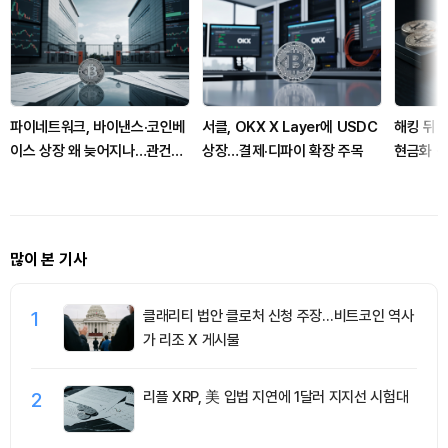
파이네트워크, 바이낸스·코인베
서클, OKX X Layer에 USDC
해킹 뒤 
이스 상장 왜 늦어지나…관건은
상장…결제·디파이 확장 주목
현금화 
유틸리티
많이 본 기사
1
클래리티 법안 클로처 신청 주장…비트코인 역사
가 리조 X 게시물
2
리플 XRP, 美 입법 지연에 1달러 지지선 시험대