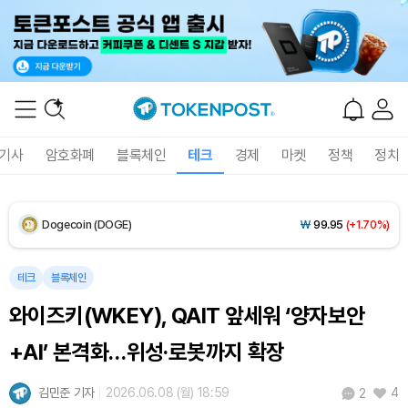
XRP (XRP)
₩
1,467
(+1.81%)
Solana (SOL)
₩
107,256
(+2.92%)
TRON (TRX)
₩
462.6
(+0.47%)
Hyperliquid (HYPE)
₩
77,477
(+0.98%)
기사
암호화폐
블록체인
테크
경제
마켓
정책
정치
Dogecoin (DOGE)
₩
99.95
(+1.70%)
Bitcoin (BTC)
₩
91,566,831
(+0.16%)
테크
블록체인
와이즈키(WKEY), QAIT 앞세워 ‘양자보안
+AI’ 본격화…위성·로봇까지 확장
김민준 기자
2026.06.08 (월) 18:59
4
2