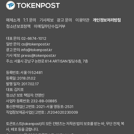
매체소개
1:1 문의
기사제보
광고 문의
이용약관
개인정보처리방침
청소년보호정책
이메일무단수집거부
대표 문의: 02-6674-1012
일반 문의:
cs@tokenpost.kr
광고 문의:
info@tokenpost.kr
기사 제보:
press@tokenpost.kr
주소: 서울시 강남구 논현로 614 ARTISAN 빌딩 6층, 7층
등록번호: 서울 아 52481
등록일: 2018.01.02
발행 일자: 2017.02.17
대표: 김지호
청소년 보호 책임자: 전영빈
사업자 등록번호: 232-88-00885
통신판매업신고번호: 2021-서울 영등포-2531
직업정보제공사업신고번호 : J1204020230009
토큰포스트(tokenpost)의 모든 컨텐츠는 저작권 법의 보호를 받는 바, 무단 전재, 복
사, 배포 등을 금합니다.