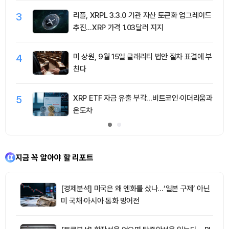
3
리플, XRPL 3.3.0 기관 자산 토큰화 업그레이드
추진…XRP 가격 1.03달러 지지
4
미 상원, 9월 15일 클래리티 법안 절차 표결에 부
친다
5
XRP ETF 자금 유출 부각…비트코인·이더리움과
온도차
지금 꼭 알아야 할 리포트
[경제분석] 미국은 왜 엔화를 샀나…‘일본 구제’ 아닌
미 국채·아시아 통화 방어전