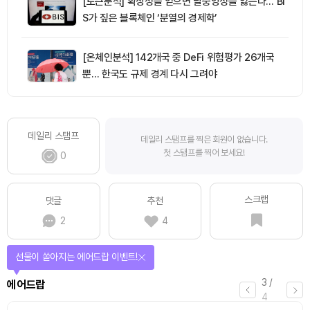
[토큰분석] 확장성을 얻으면 탈중앙성을 잃는다… BI
S가 짚은 블록체인 ‘분열의 경제학’
[온체인분석] 142개국 중 DeFi 위험평가 26개국
뿐… 한국도 규제 경계 다시 그려야
데일리 스탬프
데일리 스탬프를 찍은 회원이 없습니다.
첫 스탬프를 찍어 보세요!
0
스크랩
댓글
추천
2
4
선물이 쏟아지는 에어드랍 이벤트!
3
/
에어드랍
4