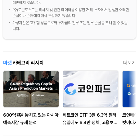
대변하지 않습니다.
(주)토큰포스트는 리서치 및 관련 데이터를 이용한 거래, 투자에서 발생한 어떠한
손실이나 손해에 대해서 보상하지 않습니다.
가상자산은 고위험 상품으로써 투자금의 전부 또는 일부 손실을 초래 할 수 있습
니다.
마켓
카테고리 리서치
더보기
600억원을 놓치고 있는 아시아
비트코인 ETF 3일 6.3억 달러
코인베이
예측시장 규제 분석
유입에도 6.4만 정체, 고용보고
벗어나기
서·클래리티법 이중 분수령