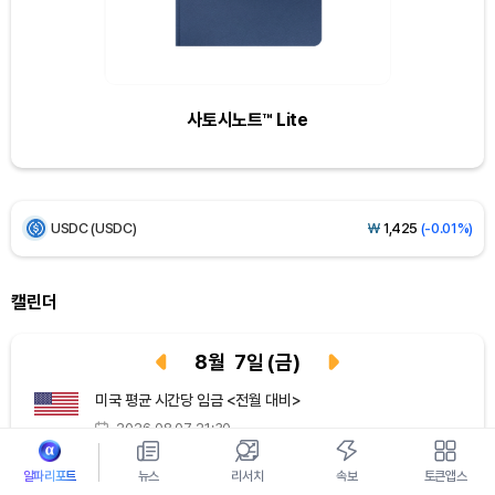
Ethereum (ETH)
₩
2,709,965
(-0.38%)
Tether USDt (USDT)
₩
1,424
(+0.03%)
사토시노트™ Lite
BNB (BNB)
₩
834,278
(-1.57%)
USDC (USDC)
₩
1,425
(-0.01%)
XRP (XRP)
₩
1,465
(-1.96%)
Solana (SOL)
₩
103,881
(-1.27%)
캘린더
TRON (TRX)
₩
465.6
(-0.06%)
8
월
7
일
(금)
Hyperliquid (HYPE)
₩
79,284
(-0.64%)
미국 평균 시간당 임금 <전월 대비>
2026.08.07 21:30
Dogecoin (DOGE)
₩
98.68
(-0.75%)
경제지표
알파리포트
뉴스
리서치
속보
토큰앱스
미국 비농업고용지수