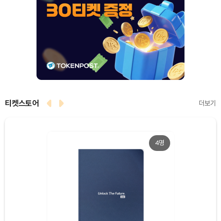
티켓스토어
더보기
4명
Dogecoin (DOGE)
₩
98.68
(-0.75%)
Bitcoin (BTC)
₩
91,710,743
(-0.56%)