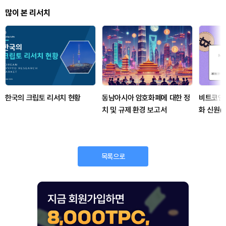
많이 본 리서치
한국의 크립토 리서치 현황
동남아시아 암호화폐에 대한 정
비트코인
치 및 규제 환경 보고서
화 신원(
티지의 
목록으로