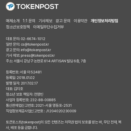
매체소개
1:1 문의
기사제보
광고 문의
이용약관
개인정보처리방침
청소년보호정책
이메일무단수집거부
대표 문의: 02-6674-1012
일반 문의:
cs@tokenpost.kr
광고 문의:
info@tokenpost.kr
기사 제보:
press@tokenpost.kr
주소: 서울시 강남구 논현로 614 ARTISAN 빌딩 6층, 7층
등록번호: 서울 아 52481
등록일: 2018.01.02
발행 일자: 2017.02.17
대표: 김지호
청소년 보호 책임자: 전영빈
사업자 등록번호: 232-88-00885
통신판매업신고번호: 2021-서울 영등포-2531
직업정보제공사업신고번호 : J1204020230009
토큰포스트(tokenpost)의 모든 컨텐츠는 저작권 법의 보호를 받는 바, 무단 전재, 복
사, 배포 등을 금합니다.