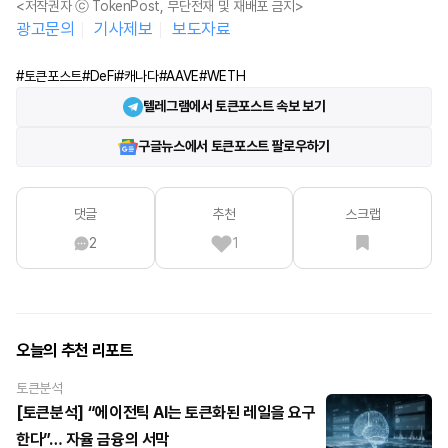
<저작권자 ⓒ TokenPost, 무단전재 및 재배포 금지>
광고문의
기사제보
보도자료
#토큰포스트
#DeFi
#캐나다
#AAVE
#WETH
텔레그램에서 토큰포스트 속보 보기
구글뉴스에서 토큰포스트 팔로우하기
댓글
추천
스크랩
2
1
오늘의 추천 리포트
토큰분석
[토큰분석] “에이전틱 AI는 토큰화된 레일을 요구
한다”… 자율 금융의 서막