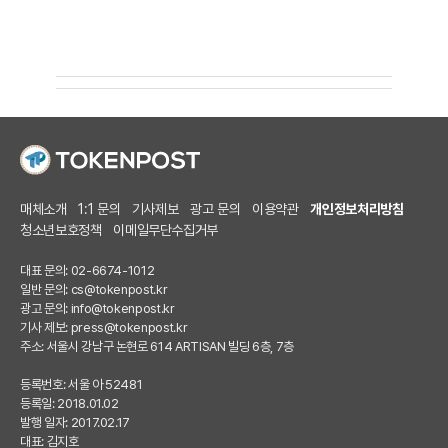
매체소개
1:1 문의
기사제보
광고 문의
이용약관
개인정보처리방침
청소년보호정책
이메일무단수집거부
대표 문의: 02-6674-1012
일반 문의:
cs@tokenpost.kr
광고 문의:
info@tokenpost.kr
기사 제보:
press@tokenpost.kr
주소: 서울시 강남구 논현로 614 ARTISAN 빌딩 6층, 7층
등록번호: 서울 아 52481
등록일: 2018.01.02
발행 일자: 2017.02.17
대표: 김지호