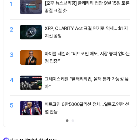
1
[오후 뉴스브리핑] 클래리티 법안 9월 15일 토론
종결 표결 外
2
XRP, CLARITY Act 표결 연기로 약세... $1 지
지선 공방
3
마이클 세일러 “비트코인 매도, 시장 붕괴 없다는
점 입증”
4
그레이스케일 “클래리티법, 올해 통과 가능성 낮
아”
5
비트코인 6만5000달러선 정체…알트코인만 선
별 반등