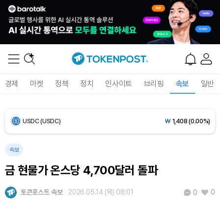
Bitcoin (BTC)
₩
91,753,546
(+0.31%)
Ethereum (ETH)
₩
2,705,801
(+0.17%)
Tether USDt (USDT)
₩
1,407
(-0.01%)
경제
마켓
정책
정치
인사이트
브리핑
속보
일반
BNB (BNB)
₩
853,362
(+1.45%)
USDC (USDC)
₩
1,408
(0.00%)
XRP (XRP)
₩
1,461
(-0.26%)
속보
금 현물가 온스당 4,700달러 돌파
Solana (SOL)
₩
107,793
(+1.49%)
토큰포스트 속보
2026.05.14 (목) 08:01
0
0
TRON (TRX)
₩
464.2
(+0.32%)
Hyperliquid (HYPE)
₩
76,696
(+0.21%)