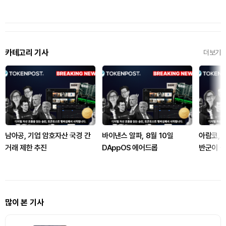
카테고리 기사
더보기
남아공, 기업 암호자산 국경 간
바이낸스 알파, 8월 10일
아람코, 
거래 제한 추진
DAppOS 에어드롭
반군이 
많이 본 기사