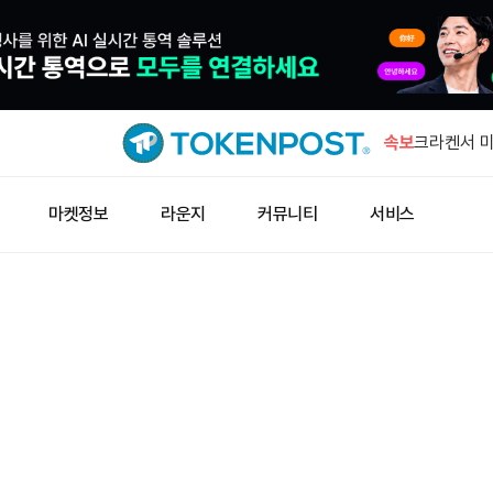
미확인 지갑
BTC 이체
속보
크라켄서 미확
동
엑스, 기존
마켓정보
라운지
커뮤니티
서비스
종료
잭 도시의 
입
미 증시, 
증가
미확인 지갑
BTC 이체
크라켄서 미확
동