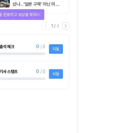
샀나…‘일본 구제’ 아닌 미 국
채·아시아 통화 방어전
을 완료하고 보상을 획득!
1
/
4
0
출석 체크
/ 0
이동
0
기사 스탬프
/ 0
이동