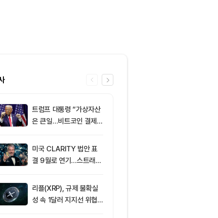
사
트럼프 대통령 “가상자산
6
XRPL 3.3.0
은 큰일…비트코인 결제
프라이버시 강
늘어”
P는 약세
미국 CLARITY 법안 표
7
미 상원 크립토
결 9월로 연기…스트래티
연…홍콩·싱가
지 1,638 BTC 매도
경쟁력 커지나
리플(XRP), 규제 불확실
8
美 상원, CLAR
성 속 1달러 지지선 위협
표결 연기…홍
받아
반사이익 주목