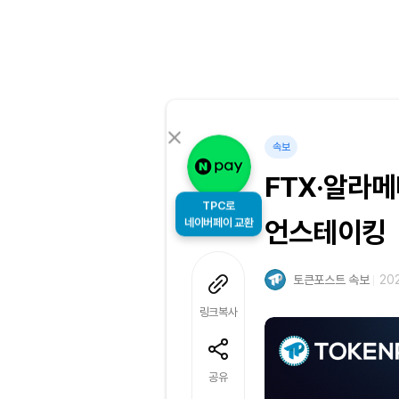
속보
FTX·알라메
TPC로
네이버페이 교환
언스테이킹
토큰포스트 속보
202
링크복사
공유