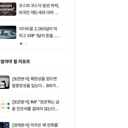
코스피·코스닥 동반 하락,
9
[자정 뉴스브리
외국인 매도세와 대외 불
인 고래 12억달
안 영향
TF 7.5억달러
이더리움 2,000달러 막
10
XRP, ETF 
히고 XRP 1달러 흔들…알
다…1달러 지
트코인 선별 장세 강화
 알아야 할 리포트
[토큰분석] 확장성을 얻으면
탈중앙성을 잃는다… BIS가
짚은 블록체인 ‘분열의 경제
학’
[토큰분석] IMF “토큰화는 금
융 인프라를 없애지 않는다…
‘하이브리드 FMI’로 재편할
뿐”
[경제분석] 미국은 왜 엔화를