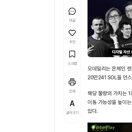
댓글
추천
스크랩
오데일리는 온체인 렌즈
20만241 SOL을 
인쇄
해당 물량의 가치는 1
이동 가능성을 높이는
있다.
글자크기