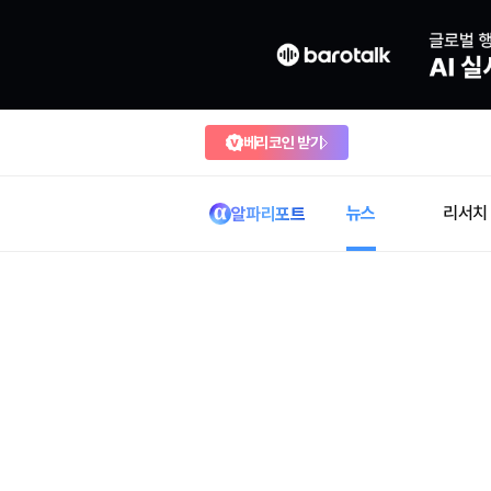
베리코인 받기
뉴스
리서치
알파리포트