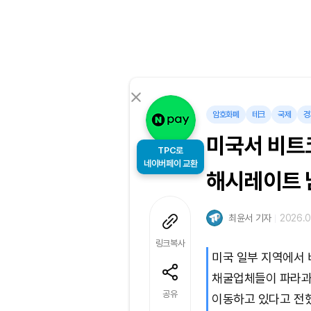
암호화폐
테크
국제
경
미국서 비트
TPC로
네이버페이 교환
해시레이트 
최윤서 기자
2026.04
링크복사
미국 일부 지역에서
채굴업체들이 파라과
공유
이동하고 있다고 전했