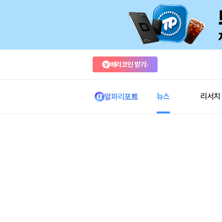
베리코인 받기
뉴스
리서치
알파리포트