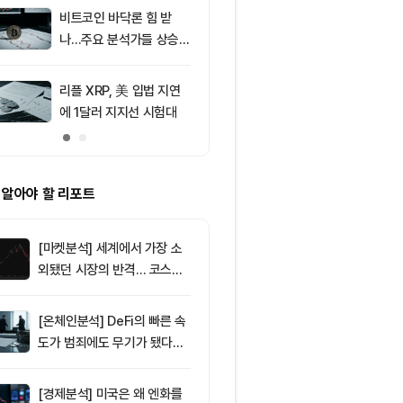
러 지지
비트코인 바닥론 힘 받
9
XRP ETF 자
나…주요 분석가들 상승
각…비트코인·
신호 주목
온도차
리플 XRP, 美 입법 지연
10
[저녁 시세브리
에 1달러 지지선 시험대
폐 시장 상승세
인 64,971달
움 1,916달러
 알아야 할 리포트
[마켓분석] 세계에서 가장 소
외됐던 시장의 반격… 코스피
대규모 숏스퀴즈
[온체인분석] DeFi의 빠른 속
도가 범죄에도 무기가 됐다…
FATF가 경고한 4대 위협
[경제분석] 미국은 왜 엔화를