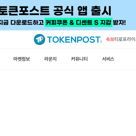
고래, 하이
ETH 롱 
속보
티로프라이스
검토
시트리니 분
마켓정보
라운지
커뮤니티
서비스
신 매수 가
GSR “DA
집중…헤지 
고래 한 곳,
쪼개 담았
고래, 하이
ETH 롱 
티로프라이스
검토