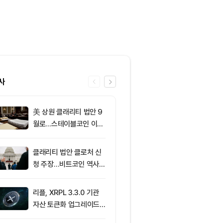
사
美 상원 클래리티 법안 9
6
[오후 시세브리
월로…스테이블코인 이자
폐 시장 혼조세
가 최대 쟁점
인 64,883달
움 1,912달러
클래리티 법안 클로처 신
7
[사설] 불확실
청 주장…비트코인 역사가
된 시장, 결국 
리조 X 게시물
부 가른다
리플, XRPL 3.3.0 기관
8
브라질, 1만달
자산 토큰화 업그레이드
부 암호화폐 송
추진…XRP 가격 1.03달
4시간 지연