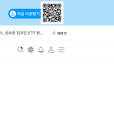
퍼리퀴드서 4650만달러 규모
1시간 전
포지션
, 성숙한 밈코인 ETF 편입
28분 전
석가 “단기 메모리 매도·광통
52분 전
능성”
O 재무자산 70%, 자체 토큰에
1시간 전
대응 늦어”
 ETH 2만5000개 롱 34시간
1시간 전
다
퍼리퀴드서 4650만달러 규모
1시간 전
포지션
, 성숙한 밈코인 ETF 편입
28분 전