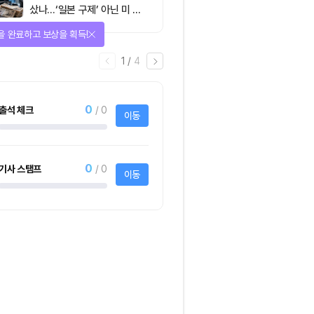
샀나…‘일본 구제’ 아닌 미 국
채·아시아 통화 방어전
을 완료하고 보상을 획득!
1
/
4
0
출석 체크
/ 0
이동
0
기사 스탬프
/ 0
이동