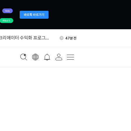
어, 크립토닷컴과 예정된 암
1시간 전
 철회
 크리에이터 수익화 프로그램
47분 전
블록, 비트코인 234개 추가 매
49분 전
이번 주 시총 2조8000억달러
1시간 전
서 갤럭시디지털로 999
1시간 전
어, 크립토닷컴과 예정된 암
1시간 전
 철회
 크리에이터 수익화 프로그램
47분 전