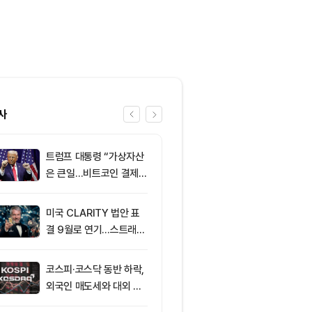
사
트럼프 대통령 “가상자산
6
미 상원 크립토
은 큰일…비트코인 결제
연…홍콩·싱가
늘어”
경쟁력 커지나
미국 CLARITY 법안 표
7
XRPL 3.3.0
결 9월로 연기…스트래티
프라이버시 강
지 1,638 BTC 매도
P는 약세
코스피·코스닥 동반 하락,
8
리플 XRP, CL
외국인 매도세와 대외 불
안 지연에 약세
안 영향
지선 분기점