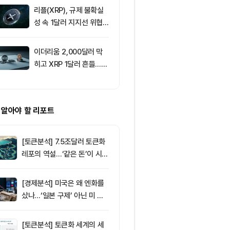
리플(XRP), 규제 불확실
9
[자정 뉴스브리
성 속 1달러 지지선 위협
인 고래 12억달
받아
TF 7.5억달러
이더리움 2,000달러 막
10
美 상원, CLAR
히고 XRP 1달러 흔들…알
표결 연기…홍
트코인 선별 장세 강화
반사이익 주목
 알아야 할 리포트
[토큰분석] 7.5조달러 토큰화
레포의 역설…‘같은 돈’이 시장
을 건널 수 있는가
[경제분석] 미국은 왜 엔화를
샀나…‘일본 구제’ 아닌 미 국
채·아시아 통화 방어전
[토큰분석] 토큰화 세계의 세