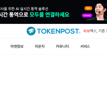
트럼프 미디
호화폐 계약
속보
엑스, 기존
종료
잭 도시의 
마켓정보
라운지
커뮤니티
서비스
입
미 증시, 
증가
미확인 지갑
BTC 이체
트럼프 미디
호화폐 계약
엑스, 기존
종료