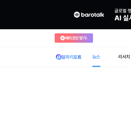
베리코인 받기
뉴스
리서치
알파리포트