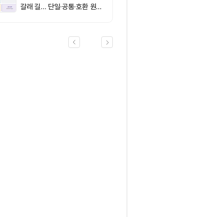
갈래 길… 단일·공통·호환 원장
이 가르는 ‘원자적 결제’의 운
명