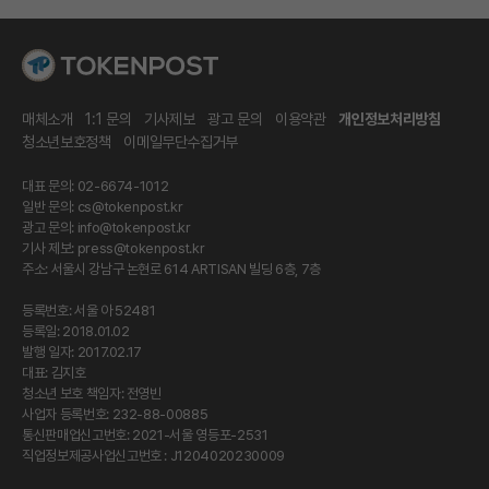
매체소개
1:1 문의
기사제보
광고 문의
이용약관
개인정보처리방침
청소년보호정책
이메일무단수집거부
대표 문의: 02-6674-1012
일반 문의:
cs@tokenpost.kr
광고 문의:
info@tokenpost.kr
기사 제보:
press@tokenpost.kr
주소: 서울시 강남구 논현로 614 ARTISAN 빌딩 6층, 7층
등록번호: 서울 아 52481
등록일: 2018.01.02
발행 일자: 2017.02.17
대표: 김지호
청소년 보호 책임자: 전영빈
사업자 등록번호: 232-88-00885
통신판매업신고번호: 2021-서울 영등포-2531
직업정보제공사업신고번호 : J1204020230009