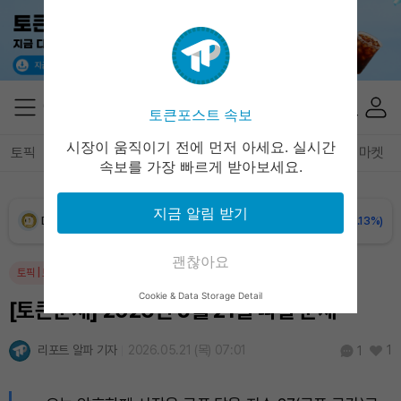
Solana (SOL)
₩
106,636
(+2.45%)
TRON (TRX)
₩
463.9
(+0.57%)
토큰포스트 속보
Hyperliquid (HYPE)
₩
77,149
(+1.00%)
시장이 움직이기 전에 먼저 아세요. 실시간
토픽
전체기사
암호화폐
블록체인
테크
경제
마켓
속보를 가장 빠르게 받아보세요.
Dogecoin (DOGE)
₩
98.33
(-0.13%)
지금 알림 받기
Bitcoin (BTC)
₩
91,082,794
(-0.36%)
괜찮아요
토픽
|
토큰운세
암호화폐
일반
Cookie & Data Storage Detail
[토큰운세] 2026년 5월 21일 띠별 운세
리포트 알파 기자
2026.05.21 (목) 07:01
1
1