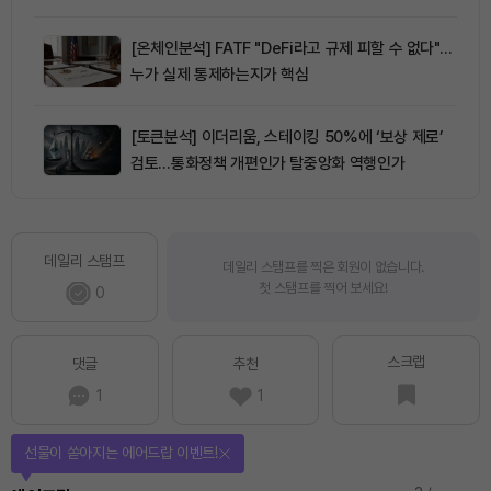
[온체인분석] FATF "DeFi라고 규제 피할 수 없다"…
누가 실제 통제하는지가 핵심
[토큰분석] 이더리움, 스테이킹 50%에 ‘보상 제로’
검토…통화정책 개편인가 탈중앙화 역행인가
데일리 스탬프
데일리 스탬프를 찍은 회원이 없습니다.
첫 스탬프를 찍어 보세요!
0
스크랩
댓글
추천
1
1
퀴즈풀고 선물 받자!