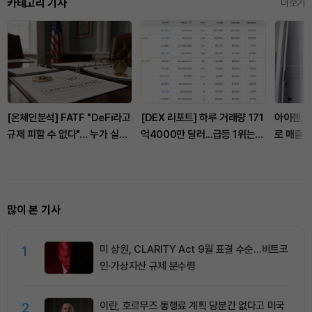
카테고리 기사
더보기
[온체인분석] FATF "DeFi라고
[DEX 리포트] 하루 거래량 171
아이렌, 
규제 피할 수 없다"… 누가 실제
억4000만 달러...급등 1위는
로 매출 
통제하는지가 핵심
'투프로그'
급등
많이 본 기사
1
미 상원, CLARITY Act 9월 표결 수순…비트코
인·가상자산 규제 분수령
2
이란, 호르무즈 통행료 계획 당분간 없다고 미국