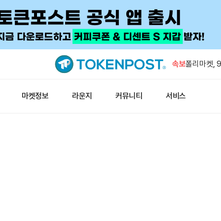
게이트, 7일
위권
속보
폴리마켓, 9
48%로 상
게이트캐스트
마켓정보
라운지
커뮤니티
서비스
RWA 성장
트럼프 대
인 결제 늘
인도 원유 생
게이트, 7일
위권
폴리마켓, 9
48%로 상