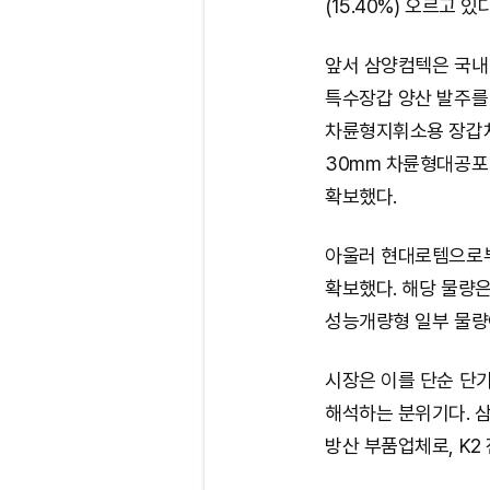
(15.40%) 오르고 있다
앞서 삼양컴텍은 국내 
특수장갑 양산 발주를
차륜형지휘소용 장갑차
30mm 차륜형대공포
확보했다.
아울러 현대로템으로부
확보했다. 해당 물량은
성능개량형 일부 물량
시장은 이를 단순 단기
해석하는 분위기다. 
방산 부품업체로, K2