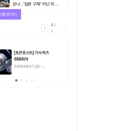
샀나…‘일본 구제’ 아닌 미 국
채·아시아 통화 방어전
을 완료하고 보상을 획득!
1
/
4
0
출석 체크
/ 0
이동
0
기사 스탬프
/ 0
이동