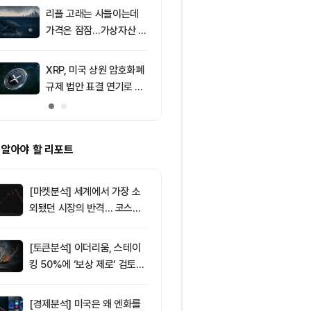
F 3일 연속 유입
포착
리플 고래는 사들이는데
9
친암호화폐 진영
가격은 잠잠…가상자산 바
당 경선서 뜻밖
닥 신호 주목
래리티 법안 변
XRP, 미국 상원 암호화폐
10
리플(XRP), $
규제 법안 표결 연기로 급
방…미 정책 불
락
ETF 자금 유
 알아야 할 리포트
[마켓분석] 세계에서 가장 소
외됐던 시장의 반격… 코스피
대규모 숏스퀴즈
[토큰분석] 이더리움, 스테이
킹 50%에 ‘보상 제로’ 검토…
통화정책 개편인가 탈중앙화
역행인가
[경제분석] 미국은 왜 엔화를