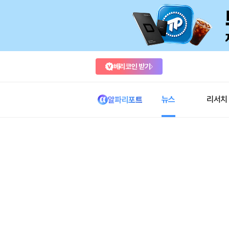
베리코인 받기
뉴스
리서치
알파리포트