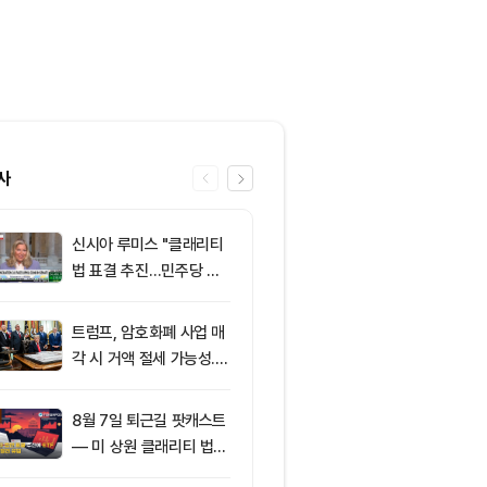
사
신시아 루미스 "클래리티
6
클래리티 법안,
법 표결 추진…민주당 입
앞두고 분기점
장 기록에 남길 것"
불투명
트럼프, 암호화폐 사업 매
7
엘리자베스 워
각 시 거액 절세 가능성...
티 법안 반대…
클래리티 법안 윤리 조항
암호화폐 법안 
주목
8월 7일 퇴근길 팟캐스트
8
[특징주] 금호
— 미 상원 클래리티 법안
락장서 외국인
표결 추진…비트코인 ET
속…장중 매수 