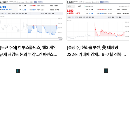
[토큰주식] 컴투스홀딩스, 웹3 게임
[특징주] 한화솔루션, 美 태양광
규제 재검토 논의 부각…컨퍼런스
232조 기대에 강세…6~7월 정책·
참여주 주목
공급계약 모멘텀 부각