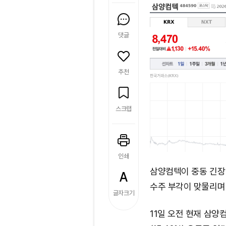
댓글
추천
스크랩
인쇄
삼양컴텍이 중동 긴장 
수주 부각이 맞물리며
글자크기
11일 오전 현재 삼양