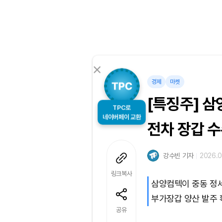
경제
마켓
[특징주] 삼
TPC로
전차 장갑 
네이버페이 교환
강수빈 기자
2026.0
링크복사
삼양컴텍이 중동 정세
부가장갑 양산 발주 
공유