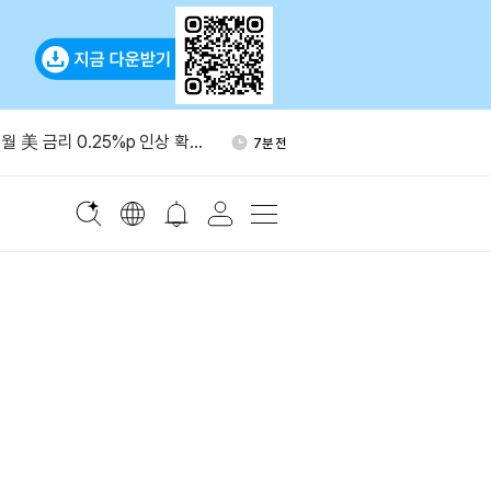
·1개월 순유입 모두 글로벌 3
51분 전
월 美 금리 0.25%p 인상 확률
7분 전
승
, 온도파이낸스 민 린과
19분 전
 동력 논의
통령 “가상자산은 큰일…비트코
33분 전
어”
산, 3년 연속 감소
35분 전
·1개월 순유입 모두 글로벌 3
51분 전
월 美 금리 0.25%p 인상 확률
7분 전
승