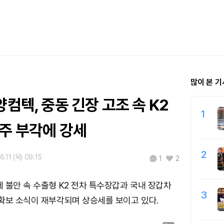
많이 본 기
양컴텍, 중동 긴장 고조 속 K2
1
수주 부각에 강세
2
6.11 (목) 09:15
1
2
 불안 속 수출형 K2 전차 특수장갑과 국내 장갑차
3
확보 소식이 재부각되며 상승세를 보이고 있다.