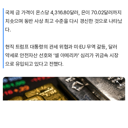
국제 금 가격이 온스당 4,316.80달러, 은이 70.02달러까지
Bitcoin (BTC)
₩
91,603,308
(-0.49%)
치솟으며 동반 사상 최고 수준을 다시 경신한 것으로 나타났
다.
현직 트럼프 대통령의 관세 위협과 미·EU 무역 갈등, 달러
약세로 안전자산 선호와 ‘셀 아메리카’ 심리가 귀금속 시장
으로 유입되고 있다고 전했다.