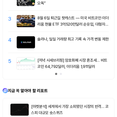
오독”
3
8월 6일 퇴근길 팟캐스트 — 미국 비트코인·이더
리움 현물 ETF 3억520만달러 순유입, 대형자산
쏠림 강화
4
솔라나, 일일 거래량 최고 기록 속 가격 변동 제한
5
[저녁 시세브리핑] 암호화폐 시장 혼조세… 비트
코인 64,792달러, 이더리움 1,911달러
지금 꼭 알아야 할 리포트
[마켓분석] 세계에서 가장 소외됐던 시장의 반격… 코
스피 대규모 숏스퀴즈