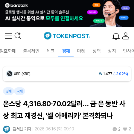
Ethereum (ETH)
₩
2,711,199
(-0.56%)
Tether USDt (USDT)
₩
1,421
(0.00%)
BNB (BNB)
₩
840,596
(-1.52%)
암호화폐
블록체인
테크
경제
마켓
정책
정치
인사
USDC (USDC)
₩
1,422
(-0.02%)
XRP (XRP)
₩
1,477
(-2.92%)
Solana (SOL)
₩
103,735
(-2.19%)
경제
국제
온스당 4,316.80·70.02달러… 금·은 동반 사
TRON (TRX)
₩
464.9
(-0.26%)
상 최고 재경신, '셀 아메리카' 본격화되나
Hyperliquid (HYPE)
₩
79,691
(-2.44%)
김서린 기자
2026.06.16 (화) 09:10
2
2
Dogecoin (DOGE)
₩
97.97
(-1.89%)