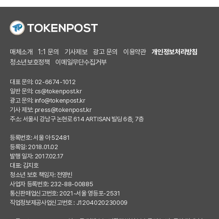
매체소개
1:1 문의
기사제보
광고 문의
이용약관
개인정보처리방침
청소년보호정책
이메일무단수집거부
대표 문의: 02-6674-1012
일반 문의:
cs@tokenpost.kr
광고 문의:
info@tokenpost.kr
기사 제보:
press@tokenpost.kr
주소: 서울시 강남구 논현로 614 ARTISAN 빌딩 6층, 7층
등록번호: 서울 아 52481
등록일: 2018.01.02
발행 일자: 2017.02.17
대표: 김지호
청소년 보호 책임자: 전영빈
사업자 등록번호: 232-88-00885
통신판매업신고번호: 2021-서울 영등포-2531
직업정보제공사업신고번호 : J1204020230009