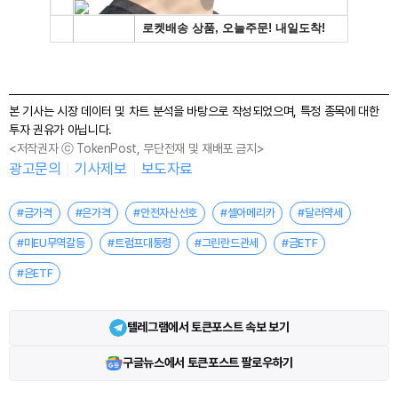
본 기사는 시장 데이터 및 차트 분석을 바탕으로 작성되었으며, 특정 종목에 대한
투자 권유가 아닙니다.
<저작권자 ⓒ TokenPost, 무단전재 및 재배포 금지>
광고문의
기사제보
보도자료
#금가격
#은가격
#안전자산선호
#셀아메리카
#달러약세
#미EU무역갈등
#트럼프대통령
#그린란드관세
#금ETF
#은ETF
텔레그램에서 토큰포스트 속보 보기
구글뉴스에서 토큰포스트 팔로우하기