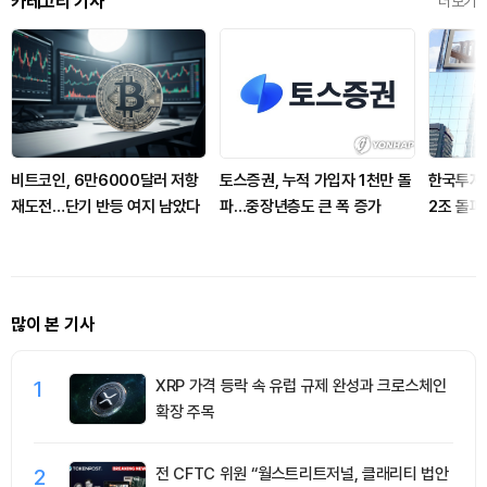
카테고리 기사
더보기
비트코인, 6만6000달러 저항
토스증권, 누적 가입자 1천만 돌
한국투자
재도전…단기 반등 여지 남았다
파…중장년층도 큰 폭 증가
2조 돌파
장
많이 본 기사
1
XRP 가격 등락 속 유럽 규제 완성과 크로스체인
확장 주목
2
전 CFTC 위원 “월스트리트저널, 클래리티 법안