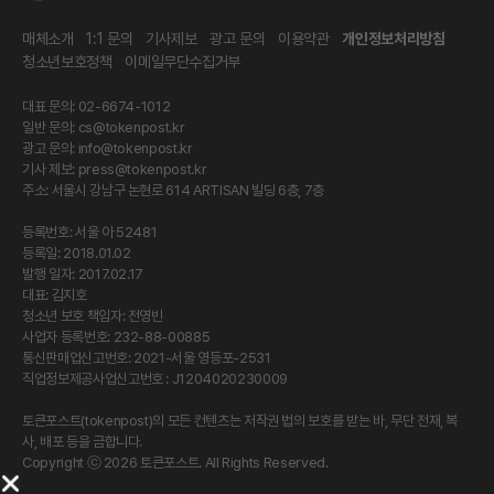
매체소개
1:1 문의
기사제보
광고 문의
이용약관
개인정보처리방침
청소년보호정책
이메일무단수집거부
대표 문의: 02-6674-1012
일반 문의:
cs@tokenpost.kr
광고 문의:
info@tokenpost.kr
기사 제보:
press@tokenpost.kr
주소: 서울시 강남구 논현로 614 ARTISAN 빌딩 6층, 7층
등록번호: 서울 아 52481
등록일: 2018.01.02
발행 일자: 2017.02.17
대표: 김지호
청소년 보호 책임자: 전영빈
사업자 등록번호: 232-88-00885
통신판매업신고번호: 2021-서울 영등포-2531
직업정보제공사업신고번호 : J1204020230009
토큰포스트(tokenpost)의 모든 컨텐츠는 저작권 법의 보호를 받는 바, 무단 전재, 복
사, 배포 등을 금합니다.
Copyright ⓒ 2026 토큰포스트. All Rights Reserved.