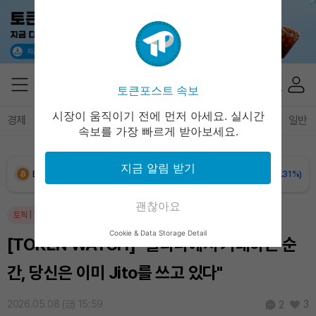
Solana (SOL)
₩
107,535
(+2.10%)
TRON (TRX)
₩
463.8
(+0.59%)
토큰포스트 속보
Hyperliquid (HYPE)
₩
76,924
(-0.02%)
시장이 움직이기 전에 먼저 아세요. 실시간
경제
마켓
정책
정치
인사이트
브리핑
속보
일반
속보를 가장 빠르게 받아보세요.
Dogecoin (DOGE)
₩
98.59
(-0.46%)
지금 알림 받기
Bitcoin (BTC)
₩
91,188,881
(-0.31%)
괜찮아요
토픽
|
TOKEN WATCH
인사이트
암호화폐
기업
Cookie & Data Storage Detail
[TOKEN WATCH] "솔라나에서 거래하는 순
간, 당신은 이미 Jito를 쓰고 있다"
2026.05.08 (금) 15:59
3
2