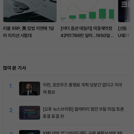
리플 XRP, 美 입법 지연에 1달
[이더 옵션 데일리] 미결제약정
[선물 고수
러 지지선 시험대
42억1786만 달러…1950달러
USDT 
콜옵션 거래량 선두
감...XR
많이 본 기사
1
이란, 호르무즈 통행료 계획 당분간 없다고 미국
에 통보
2
[오후 뉴스브리핑] 클래리티 법안 9월 15일 토론
종결 표결 外
XRP 레저 업그레이드에도 규제 불확실성에 XR