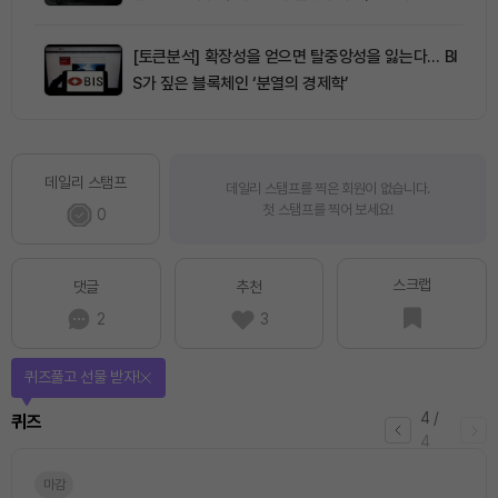
[토큰분석] 확장성을 얻으면 탈중앙성을 잃는다… BI
S가 짚은 블록체인 ‘분열의 경제학’
데일리 스탬프
데일리 스탬프를 찍은 회원이 없습니다.
첫 스탬프를 찍어 보세요!
0
스크랩
댓글
추천
2
3
퀴즈풀고 선물 받자!
4
/
퀴즈
4
마감