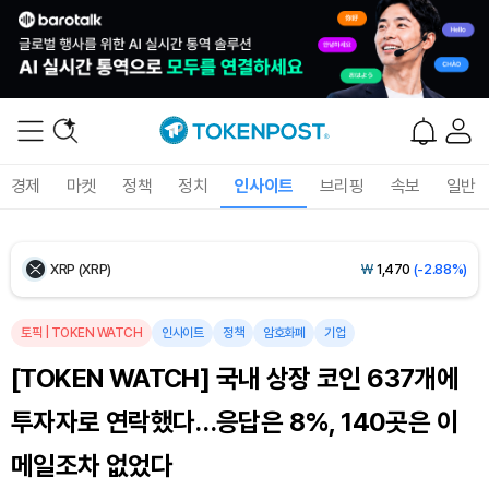
Ethereum (ETH)
₩
2,710,211
(-0.05%)
Tether USDt (USDT)
₩
1,421
(+0.01%)
BNB (BNB)
₩
841,499
(-0.70%)
USDC (USDC)
₩
1,422
(0.00%)
경제
마켓
정책
정치
인사이트
브리핑
속보
일반
XRP (XRP)
₩
1,470
(-2.88%)
Solana (SOL)
₩
103,591
(-1.70%)
토픽
|
TOKEN WATCH
인사이트
정책
암호화폐
기업
TRON (TRX)
₩
464.7
(-0.29%)
[TOKEN WATCH] 국내 상장 코인 637개에
Hyperliquid (HYPE)
₩
79,666
(-1.38%)
투자자로 연락했다…응답은 8%, 140곳은 이
Dogecoin (DOGE)
₩
98.04
(-1.65%)
메일조차 없었다