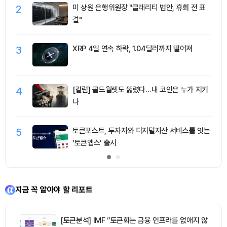
2
미 상원 은행위원장 "클래리티 법안, 휴회 전 표
결"
3
XRP 4일 연속 하락, 1.04달러까지 떨어져
4
[칼럼] 콜드월렛도 뚫렸다…내 코인은 누가 지키
나
5
토큰포스트, 투자자와 디지털자산 서비스를 잇는
‘토큰앱스’ 출시
지금 꼭 알아야 할 리포트
[토큰분석] IMF “토큰화는 금융 인프라를 없애지 않