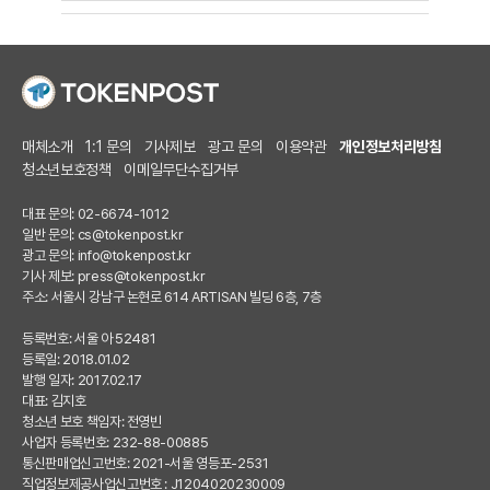
매체소개
1:1 문의
기사제보
광고 문의
이용약관
개인정보처리방침
청소년보호정책
이메일무단수집거부
대표 문의: 02-6674-1012
일반 문의:
cs@tokenpost.kr
광고 문의:
info@tokenpost.kr
기사 제보:
press@tokenpost.kr
주소: 서울시 강남구 논현로 614 ARTISAN 빌딩 6층, 7층
등록번호: 서울 아 52481
등록일: 2018.01.02
발행 일자: 2017.02.17
대표: 김지호
청소년 보호 책임자: 전영빈
사업자 등록번호: 232-88-00885
통신판매업신고번호: 2021-서울 영등포-2531
직업정보제공사업신고번호 : J1204020230009