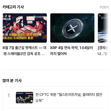
카테고리 기사
더보기
8월 7일 출근길 팟캐스트 — 미
XRP 4일 연속 하락, 1.04달러
[경제분석
·영 스테이블코인 감독 공조 확
까지 떨어져
나…‘일본
대, 비트코인 6만4000달러대
시아 통화
혼조
많이 본 기사
1
전 CFTC 위원 “월스트리트저널, 클래리티 법안
오독”