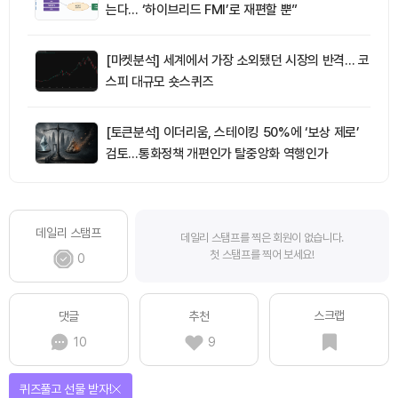
는다… ‘하이브리드 FMI’로 재편할 뿐”
[마켓분석] 세계에서 가장 소외됐던 시장의 반격… 코
스피 대규모 숏스퀴즈
[토큰분석] 이더리움, 스테이킹 50%에 ‘보상 제로’
검토…통화정책 개편인가 탈중앙화 역행인가
데일리 스탬프
데일리 스탬프를 찍은 회원이 없습니다.
첫 스탬프를 찍어 보세요!
0
스크랩
댓글
추천
10
9
퀴즈풀고 선물 받자!