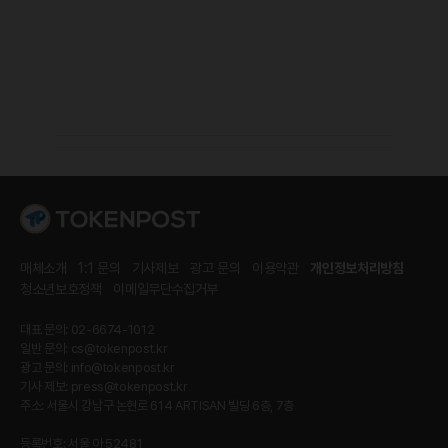
매체소개
1:1 문의
기사제보
광고 문의
이용약관
개인정보처리방침
청소년보호정책
이메일무단수집거부
대표 문의: 02-6674-1012
일반 문의:
cs@tokenpost.kr
광고 문의:
info@tokenpost.kr
기사 제보:
press@tokenpost.kr
주소: 서울시 강남구 논현로 614 ARTISAN 빌딩 6층, 7층
등록번호: 서울 아 52481