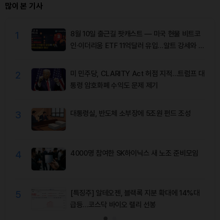
많이 본 기사
1
8월 10일 출근길 팟캐스트 — 미국 현물 비트코
인·이더리움 ETF 11억달러 유입…알트 강세와 숏
청산 동반
2
미 민주당, CLARITY Act 허점 지적…트럼프 대
통령 암호화폐 수익도 문제 제기
3
대통령실, 반도체 소부장에 5조원 펀드 조성
4
4000명 참여한 SK하이닉스 새 노조 준비모임
5
[특징주] 알테오젠, 블랙록 지분 확대에 14%대
급등…코스닥 바이오 랠리 선봉