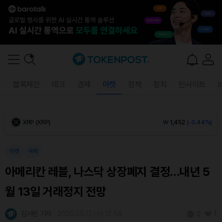
Ethereum (ETH)
₩
2,700,182
(-0.15%)
Tether USDt (USDT)
₩
1,408
(0.00%)
BNB (BNB)
₩
850,829
(+0.35%)
폐
블록체인
테크
경제
마켓
정책
정치
인사이트
USDC (USDC)
₩
1,409
(0.00%)
XRP (XRP)
₩
1,452
(-0.44%)
Solana (SOL)
₩
107,916
(+0.27%)
마켓
국제
아메리칸 레블, 나스닥 상장폐지 결정…내년 5
TRON (TRX)
₩
465.7
(+0.29%)
월 13일 거래정지 전망
Hyperliquid (HYPE)
₩
76,869
(-0.08%)
김서린 기자
2026.05.13 (수) 12:54
1
0
Dogecoin (DOGE)
₩
98.50
(-0.21%)