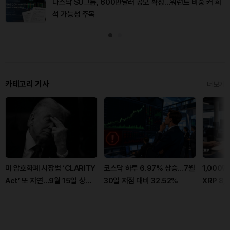
나스닥 SU그룹, 600만달러 공모 확정…워런트 비중 커 희
석 가능성 주목
카테고리 기사
더보기
미 암호화폐 시장법 ‘CLARITY
코스닥 하루 6.97% 상승…7월
1,000
Act’ 또 지연…9월 15일 상원
30일 저점 대비 32.52%
XRP 8,
표결이 분수령