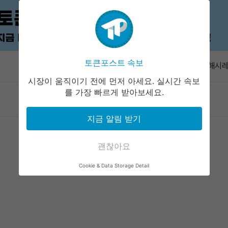
키프로스 증
화폐 수탁기
토큰포스트 속보
속보
오션 해시레
막…러프넥스
시장이 움직이기 전에 먼저 아세요. 실시간 속보
TUT 1시
를 가장 빠르게 받아보세요.
마켓정보
라운지
커뮤니티
서비스
션에 쏠렸
비프로스트 
지금 알림 받기
만1000개
바이낸스 알파
드롭
괜찮아요
키프로스 증
Cookie & Data Storage Detail
화폐 수탁기
오션 해시레
막…러프넥스