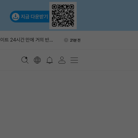
권위, 2026~2027년 암호
29분 전
관 점검
이트 24시간 만에 거의 반토
21분 전
, 채굴 중단 선언
간 청산 3480만 달러…숏 포지
23분 전
다
파밍풀 3곳 공격…DOT 88
26분 전
 빠져나갔다
, 8월 10일 DAppOS 에어
27분 전
권위, 2026~2027년 암호
29분 전
관 점검
이트 24시간 만에 거의 반토
21분 전
, 채굴 중단 선언