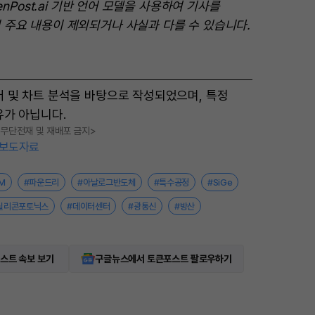
enPost.ai 기반 언어 모델을 사용하여 기사를
 주요 내용이 제외되거나 사실과 다를 수 있습니다.
터 및 차트 분석을 바탕으로 작성되었으며, 특정
유가 아닙니다.
, 무단전재 및 재배포 금지>
보도자료
M
#파운드리
#아날로그반도체
#특수공정
#SiGe
실리콘포토닉스
#데이터센터
#광통신
#방산
스트 속보 보기
구글뉴스에서 토큰포스트 팔로우하기