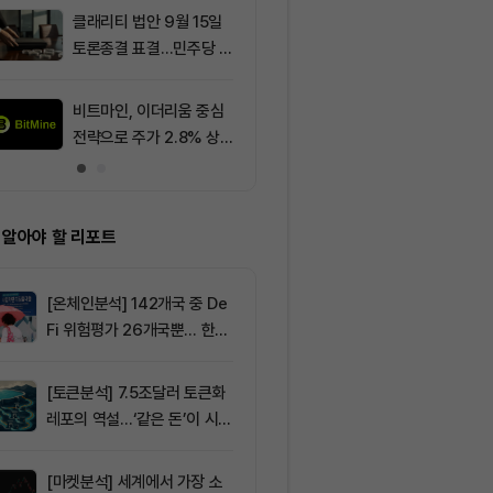
클래리티 법안 9월 15일
9
[토큰명언] "
토론종결 표결…민주당 7
은 과신을, 실
표 필요
두려움을 낳는다
145
비트마인, 이더리움 중심
10
그레이스케일 
전략으로 주가 2.8% 상
법, 올해 통과
승
아”
 알아야 할 리포트
[온체인분석] 142개국 중 De
Fi 위험평가 26개국뿐… 한국
도 규제 경계 다시 그려야
[토큰분석] 7.5조달러 토큰화
레포의 역설…‘같은 돈’이 시장
을 건널 수 있는가
[마켓분석] 세계에서 가장 소