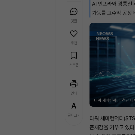
AI 인프라와 광통신
가동률·고수익 공정 
댓글
추천
스크랩
인쇄
타워 세미컨덕터, 첨단 미세공
글자크기
타워 세미컨덕터($T
존재감을 키우고 있다