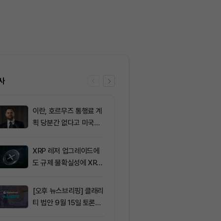
사
이란, 호르무즈 통행료 계
6
[토큰운세] 20
획 당분간 없다고 미국에
9일 띠별 토큰
통보
XRP 레저 업그레이드에
7
SK이노베이션,
도 규제 불확실성에 XRP
업이익 전망치 
가격 변동
회… 기업 실적
[오후 뉴스브리핑] 클래리
8
비트코인 BIP-
티 법안 9월 15일 토론종
신호 돌입…채
결 표결 外
2.53%에 그