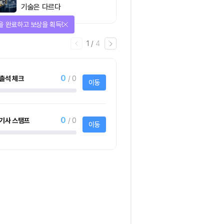
기술은 다르다
을 완료하고 보상을 획득!
1
/
4
0
출석 체크
/ 0
이동
0
기사 스탬프
/ 0
이동