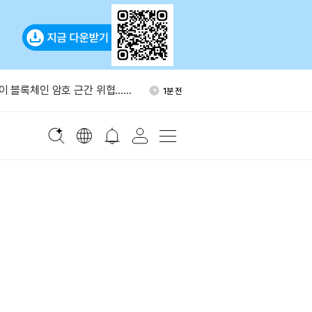
래리티법 표결 지연…알소브룩
1시간 전
진”
 블록체인 암호 근간 위협…
1분 전
관계자 경고
수 상승 마감…코인베이스
2분 전
 서버 치명적 결함, 실제 공격에
8분 전
증명 교체 권고
 WLFI 1억개 바이낸스 입금
42분 전
래리티법 표결 지연…알소브룩
1시간 전
진”
 블록체인 암호 근간 위협…
1분 전
관계자 경고