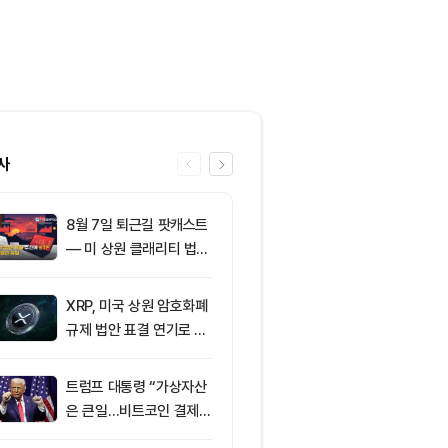
사
8월 7일 퇴근길 팟캐스트
6
토큰포스트, i
— 미 상원 클래리티 법안
이드 공식 앱 
표결 추진…비트코인 ET
쿠폰·디센트 S
F 3일 연속 유입
캠페인
XRP, 미국 상원 암호화폐
7
이더리움 2,0
규제 법안 표결 연기로 급
히고 XRP 1
락
트코인 선별 장
트럼프 대통령 “가상자산
8
미 상원 크립토
은 큰일…비트코인 결제
연…홍콩·싱가
늘어”
경쟁력 커지나