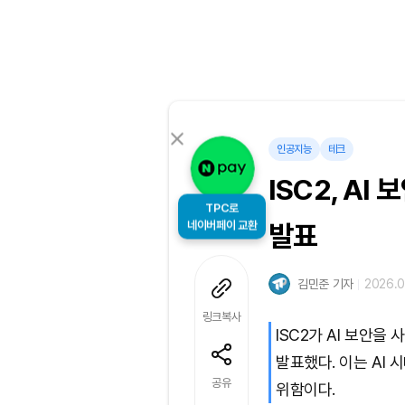
인공지능
테크
ISC2, AI
TPC로
네이버페이 교환
발표
김민준 기자
2026.0
링크복사
ISC2가 AI 보안
발표했다. 이는 AI
공유
위함이다.