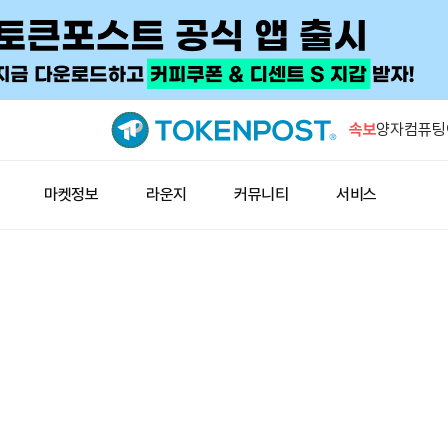
미 상원 클
스 “계속 추
속보
양자컴퓨팅이
전 SEC 
미 3대 지
마켓정보
라운지
커뮤니티
서비스
5.12%↑
BTCPay
이용…자격
월드리버티,
미 상원 클
스 “계속 추
양자컴퓨팅이
전 SEC 