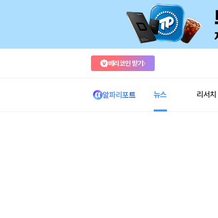
베리코인 받기
뉴스
리서치
알파리포트