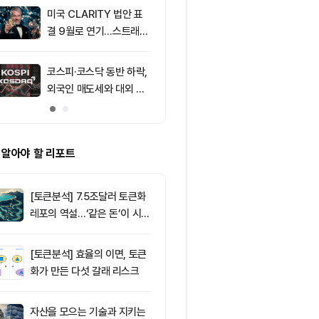
미국 CLARITY 법안 표
9
리플(XRP), 
결 9월로 연기…스트래티
성 속 1달러 
지 1,638 BTC 매도
받아
코스피·코스닥 동반 하락,
10
XRPL 3.3.0
외국인 매도세와 대외 불
프라이버시 강
안 영향
P는 약세
 알아야 할 리포트
[토큰분석] 7.5조달러 토큰화
레포의 역설…‘같은 돈’이 시장
을 건널 수 있는가
[토큰분석] 효율의 이면, 토큰
화가 만든 다섯 갈래 리스크
자산을 모으는 기술과 지키는