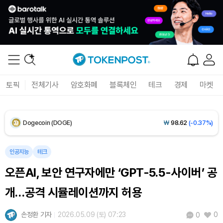
Solana (SOL)
₩
107,314
(+1.94%)
TRON (TRX)
₩
463.7
(+0.59%)
Hyperliquid (HYPE)
₩
76,790
(+0.05%)
토픽
전체기사
암호화폐
블록체인
테크
경제
마켓
Dogecoin (DOGE)
₩
98.62
(-0.37%)
Bitcoin (BTC)
₩
91,188,881
(-0.31%)
인공지능
테크
오픈AI, 보안 연구자에만 ‘GPT-5.5-사이버’ 공
개…공격 시뮬레이션까지 허용
손정환 기자
2026.05.09 (토) 07:23
0
0