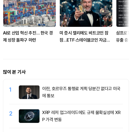
AI로 산업 혁신 추진… 한국 경
미 증시 랠리에도 비트코인 잠
삼프로TV
제 성장 돌파구 마련
잠…ETF·스테이블코인 자금이
유출 충격
변수
많이 본 기사
1
이란, 호르무즈 통행료 계획 당분간 없다고 미국
에 통보
2
XRP 레저 업그레이드에도 규제 불확실성에 XR
P 가격 변동