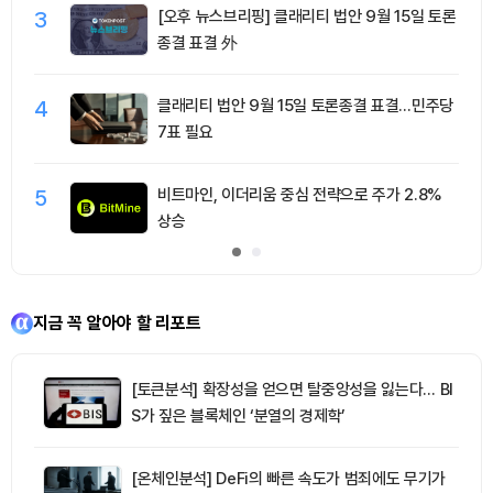
3
[오후 뉴스브리핑] 클래리티 법안 9월 15일 토론
종결 표결 外
4
클래리티 법안 9월 15일 토론종결 표결…민주당
7표 필요
5
비트마인, 이더리움 중심 전략으로 주가 2.8%
상승
지금 꼭 알아야 할 리포트
[토큰분석] 확장성을 얻으면 탈중앙성을 잃는다… BI
S가 짚은 블록체인 ‘분열의 경제학’
[온체인분석] DeFi의 빠른 속도가 범죄에도 무기가