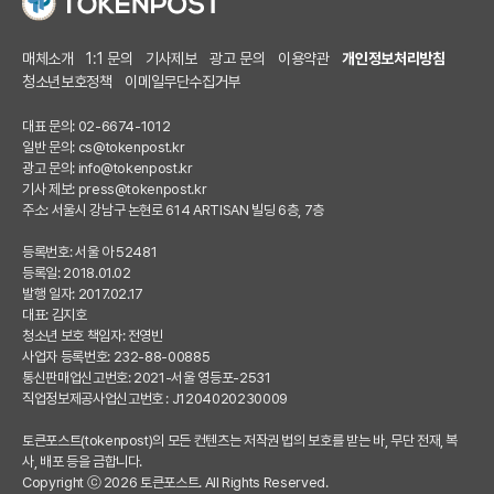
매체소개
1:1 문의
기사제보
광고 문의
이용약관
개인정보처리방침
청소년보호정책
이메일무단수집거부
대표 문의: 02-6674-1012
일반 문의:
cs@tokenpost.kr
광고 문의:
info@tokenpost.kr
기사 제보:
press@tokenpost.kr
주소: 서울시 강남구 논현로 614 ARTISAN 빌딩 6층, 7층
등록번호: 서울 아 52481
등록일: 2018.01.02
발행 일자: 2017.02.17
대표: 김지호
청소년 보호 책임자: 전영빈
사업자 등록번호: 232-88-00885
통신판매업신고번호: 2021-서울 영등포-2531
직업정보제공사업신고번호 : J1204020230009
토큰포스트(tokenpost)의 모든 컨텐츠는 저작권 법의 보호를 받는 바, 무단 전재, 복
사, 배포 등을 금합니다.
Copyright ⓒ 2026 토큰포스트. All Rights Reserved.