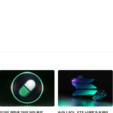
밈코인 열풍에 25억 달러 폭발…
솔라나 SOL, ETF 낙관론과 온체인