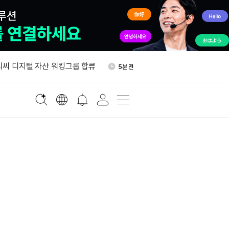
스 “상반기 암호화폐 보유자
25분 전
해 3,000만 달러 넘어”
씨씨 디지털 자산 워킹그룹 합류
5분 전
“금값 7월 보합…실질금리·달
7분 전
암호화폐 프로젝트 최소 109곳
19분 전
DeFi 최다
 위원 “월스트리트저널, 클래리
23분 전
독”
스 “상반기 암호화폐 보유자
25분 전
해 3,000만 달러 넘어”
씨씨 디지털 자산 워킹그룹 합류
5분 전