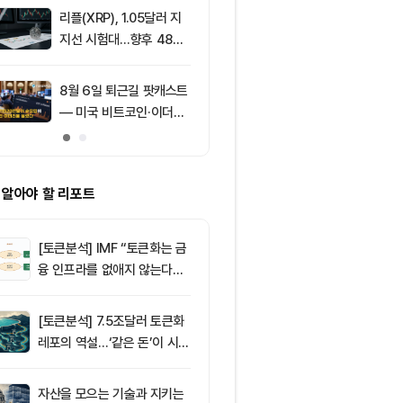
리플(XRP), 1.05달러 지
9
[특징주] 고려
지선 시험대…향후 48시
급등, 비철금속
간이 분기점 될까
끈다…구리값 
부각
8월 6일 퇴근길 팟캐스트
10
[특징주] 심텍,
— 미국 비트코인·이더리
닝 서프라이즈
움 현물 ETF 3억520만
캠 성장 기대에
달러 순유입, 대형자산 쏠
정치 상향
림 강화
 알아야 할 리포트
[토큰분석] IMF “토큰화는 금
융 인프라를 없애지 않는다…
‘하이브리드 FMI’로 재편할
뿐”
[토큰분석] 7.5조달러 토큰화
레포의 역설…‘같은 돈’이 시장
을 건널 수 있는가
자산을 모으는 기술과 지키는