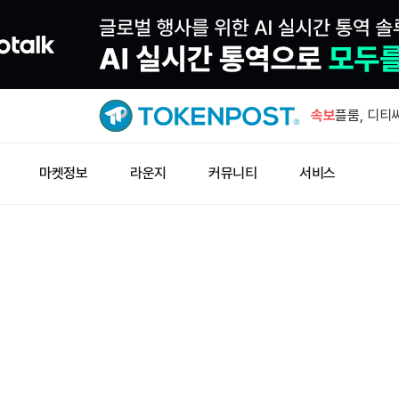
체이널리시
폭력 강도 피
속보
플룸, 디티
세계금협회 
마켓정보
라운지
커뮤니티
서비스
러가 변수”
2026년 
폐쇄 전망…
전 CFTC
티 법안 오
체이널리시
폭력 강도 피
플룸, 디티