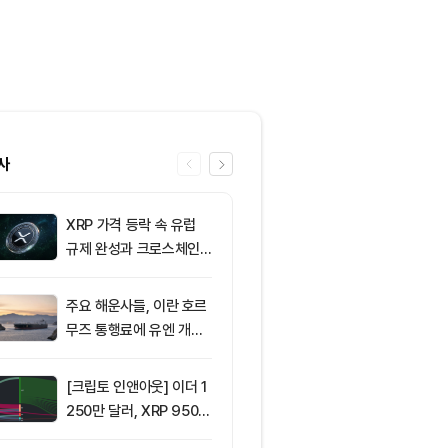
사
XRP 가격 등락 속 유럽
6
[오후 시세브리
규제 완성과 크로스체인
폐 시장 혼조세
확장 주목
인 64,516달
움 1,897달러
주요 해운사들, 이란 호르
7
ETF스토어 대표
무즈 통행료에 유엔 개입
TY 법안 논의
요청
교육 필요성 드
[크립토 인앤아웃] 이더 1
8
리플(XRP), 1
250만 달러, XRP 950만
지선 시험대…1
달러 이탈
복이 분기점