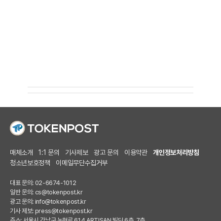
매체소개
1:1 문의
기사제보
광고 문의
이용약관
개인정보처리방침
청소년보호정책
이메일무단수집거부
대표 문의: 02-6674-1012
일반 문의:
cs@tokenpost.kr
광고 문의:
info@tokenpost.kr
기사 제보:
press@tokenpost.kr
주소: 서울시 강남구 논현로 614 ARTISAN 빌딩 6층, 7층