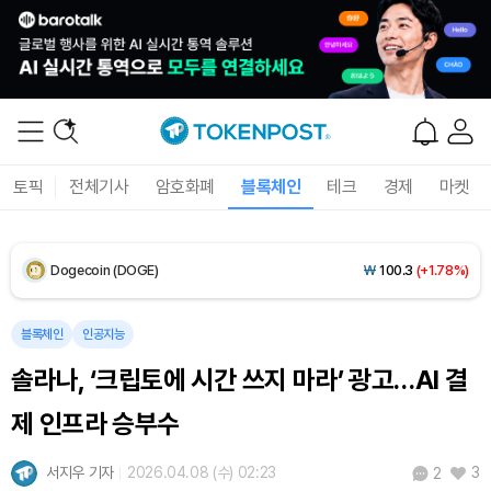
Solana (SOL)
₩
107,459
(+3.14%)
TRON (TRX)
₩
462.7
(+0.29%)
Hyperliquid (HYPE)
₩
77,173
(-1.58%)
토픽
전체기사
암호화폐
블록체인
테크
경제
마켓
Dogecoin (DOGE)
₩
100.3
(+1.78%)
Bitcoin (BTC)
₩
91,567,762
(+0.14%)
블록체인
인공지능
솔라나, ‘크립토에 시간 쓰지 마라’ 광고…AI 결
제 인프라 승부수
서지우 기자
2026.04.08 (수) 02:23
3
2