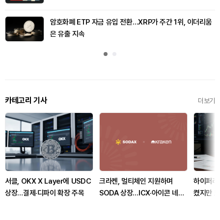
암호화폐 ETP 자금 유입 전환…XRP가 주간 1위, 이더리움
은 유출 지속
카테고리 기사
더보기
서클, OKX X Layer에 USDC
크라켄, 멀티체인 지원하며
하이퍼리퀴
상장…결제·디파이 확장 주목
SODA 상장…ICX·아이콘 네트
켰지만 
워크 종료 수순