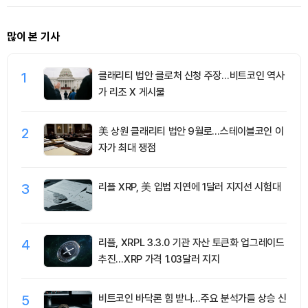
많이 본 기사
1
클래리티 법안 클로처 신청 주장…비트코인 역사
가 리조 X 게시물
2
美 상원 클래리티 법안 9월로…스테이블코인 이
자가 최대 쟁점
3
리플 XRP, 美 입법 지연에 1달러 지지선 시험대
4
리플, XRPL 3.3.0 기관 자산 토큰화 업그레이드
추진…XRP 가격 1.03달러 지지
5
비트코인 바닥론 힘 받나…주요 분석가들 상승 신