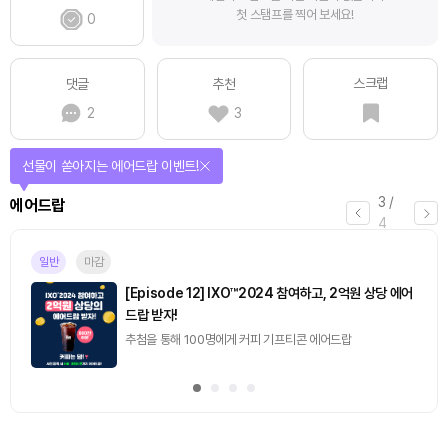
첫 스탬프를 찍어 보세요!
0
스크랩
댓글
추천
2
3
선물이 쏟아지는 에어드랍 이벤트!
3
/
에어드랍
4
일반
마감
[Episode 12] IXO™2024 참여하고, 2억원 상당 에어
드랍 받자!
추첨을 통해 100명에게 커피 기프티콘 에어드랍