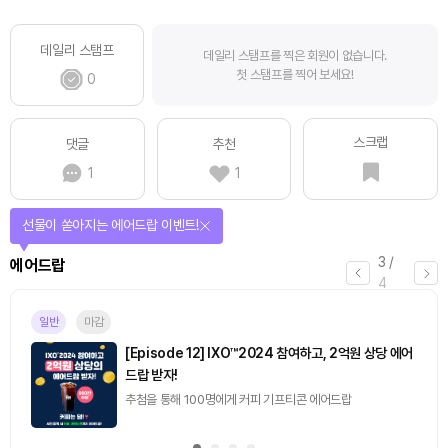
데일리 스탬프
데일리 스탬프를 찍은 회원이 없습니다.
첫 스탬프를 찍어 보세요!
0
스크랩
댓글
추천
1
1
선물이 쏟아지는 에어드랍 이벤트!
3
/
에어드랍
4
일반
마감
[Episode 12] IXO™2024 참여하고, 2억원 상당 에어
드랍 받자!
추첨을 통해 100명에게 커피 기프티콘 에어드랍