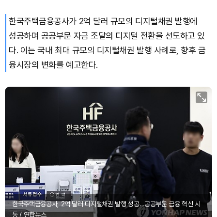
한국주택금융공사가 2억 달러 규모의 디지털채권 발행에
Bitcoin (BTC)
₩
91,697,667
(-0.08%)
성공하며 공공부문 자금 조달의 디지털 전환을 선도하고 있
다. 이는 국내 최대 규모의 디지털채권 발행 사례로, 향후 금
융시장의 변화를 예고한다.
한국주택금융공사, 2억 달러 디지털채권 발행 성공…공공부문 금융 혁신 시
동 / 연합뉴스