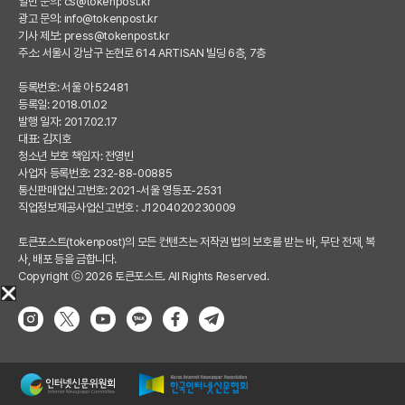
일반 문의:
cs@tokenpost.kr
광고 문의:
info@tokenpost.kr
기사 제보:
press@tokenpost.kr
주소: 서울시 강남구 논현로 614 ARTISAN 빌딩 6층, 7층
등록번호: 서울 아 52481
등록일: 2018.01.02
발행 일자: 2017.02.17
대표: 김지호
청소년 보호 책임자: 전영빈
사업자 등록번호: 232-88-00885
통신판매업신고번호: 2021-서울 영등포-2531
직업정보제공사업신고번호 : J1204020230009
토큰포스트(tokenpost)의 모든 컨텐츠는 저작권 법의 보호를 받는 바, 무단 전재, 복
사, 배포 등을 금합니다.
Copyright ⓒ 2026 토큰포스트. All Rights Reserved.