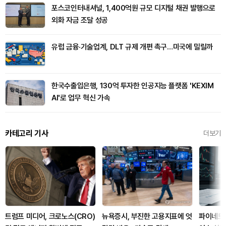
포스코인터내셔널, 1,400억원 규모 디지털 채권 발행으로
외화 자금 조달 성공
유럽 금융·기술업계, DLT 규제 개편 촉구…미국에 밀릴까
한국수출입은행, 130억 투자한 인공지능 플랫폼 'KEXIM
AI'로 업무 혁신 가속
카테고리 기사
더보기
트럼프 미디어, 크로노스(CRO)
뉴욕증시, 부진한 고용지표에 엇
파이네트