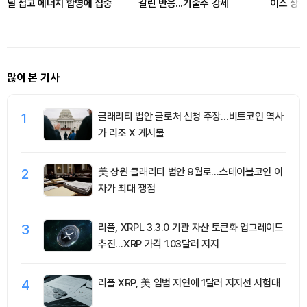
딜 접고 에너지 합병에 집중
갈린 반응...기술주 강세
이스 상
유틸리티
많이 본 기사
1
클래리티 법안 클로처 신청 주장…비트코인 역사
가 리조 X 게시물
2
美 상원 클래리티 법안 9월로…스테이블코인 이
자가 최대 쟁점
3
리플, XRPL 3.3.0 기관 자산 토큰화 업그레이드
추진…XRP 가격 1.03달러 지지
4
리플 XRP, 美 입법 지연에 1달러 지지선 시험대