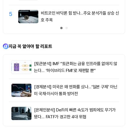
5
비트코인 바닥론 힘 받나…주요 분석가들 상승 신
호 주목
지금 꼭 알아야 할 리포트
[토큰분석] IMF “토큰화는 금융 인프라를 없애지 않
는다… ‘하이브리드 FMI’로 재편할 뿐”
[경제분석] 미국은 왜 엔화를 샀나…‘일본 구제’ 아닌
미 국채·아시아 통화 방어전
[온체인분석] DeFi의 빠른 속도가 범죄에도 무기가
됐다… FATF가 경고한 4대 위협