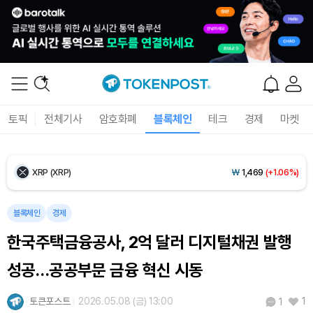
Ethereum (ETH)
₩
2,708,040
(+0.03%)
Tether USDt (USDT)
₩
1,407
(+0.01%)
BNB (BNB)
₩
857,886
(+2.87%)
토픽
전체기사
암호화폐
블록체인
테크
경제
마켓
USDC (USDC)
₩
1,408
(0.00%)
XRP (XRP)
₩
1,469
(+1.06%)
Solana (SOL)
₩
107,014
(+2.59%)
블록체인
경제
한국주택금융공사, 2억 달러 디지털채권 발행
TRON (TRX)
₩
462.2
(+0.17%)
성공…공공부문 금융 혁신 시동
Hyperliquid (HYPE)
₩
76,787
(-2.76%)
토큰포스트
2026.05.08 (금) 13:00
1
1
Dogecoin (DOGE)
₩
99.99
(+1.40%)