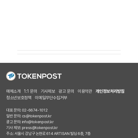
매체소개
1:1 문의
기사제보
광고 문의
이용약관
개인정보처리방침
청소년보호정책
이메일무단수집거부
대표 문의: 02-6674-1012
일반 문의:
cs@tokenpost.kr
광고 문의:
info@tokenpost.kr
기사 제보:
press@tokenpost.kr
주소: 서울시 강남구 논현로 614 ARTISAN 빌딩 6층, 7층