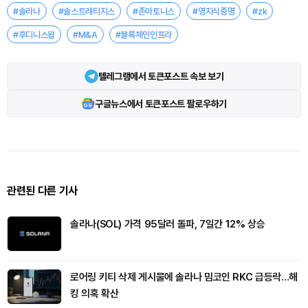
#솔라나
#솔스트래티지스
#존마토니스
#영지식증명
#zk
#후디니스왑
#M&A
#블록체인인프라
텔레그램에서 토큰포스트 속보 보기
구글뉴스에서 토큰포스트 팔로우하기
관련된 다른 기사
솔라나(SOL) 가격 95달러 돌파, 7일간 12% 상승
로어링 키티 삭제 게시물에 솔라나 밈코인 RKC 급등락…해
킹 의혹 확산