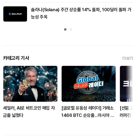
솔라나(Solana) 주간 상승률 14% 돌파, 100달러 돌파 가
능성 주목
카테고리 기사
더보기
세일러, AI로 비트코인 매입 자
[글로벌 유동성 레이더] 거래소
[선물 고수
금줄 넓혔다
1466 BTC 순유출...아시아 거
러마진 계좌
래량 18% 감소·미국 76% 감
인마진 포
소