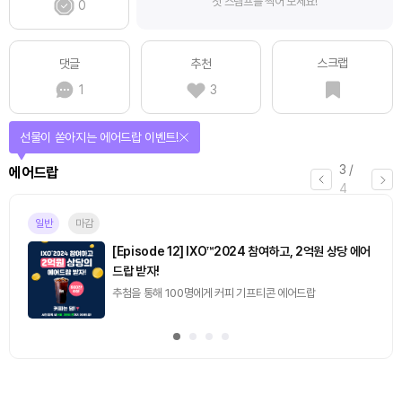
첫 스탬프를 찍어 보세요!
0
스크랩
댓글
추천
1
3
선물이 쏟아지는 에어드랍 이벤트!
3
/
에어드랍
4
일반
마감
[Episode 12] IXO™2024 참여하고, 2억원 상당 에어
드랍 받자!
추첨을 통해 100명에게 커피 기프티콘 에어드랍