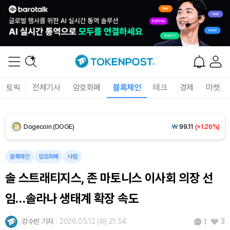
Solana (SOL)
₩
106,346
(+2.68%)
TRON (TRX)
₩
462.7
(+0.25%)
Hyperliquid (HYPE)
₩
76,816
(-3.94%)
토픽
전체기사
암호화폐
블록체인
테크
경제
마켓
Dogecoin (DOGE)
₩
99.11
(+1.26%)
Bitcoin (BTC)
₩
91,400,945
(-0.07%)
블록체인
암호화폐
사람
솔 스트래티지스, 존 마토니스 이사회 의장 선
임…솔라나 생태계 확장 속도
강수빈 기자
2026.05.12 (화) 21:54
3
1