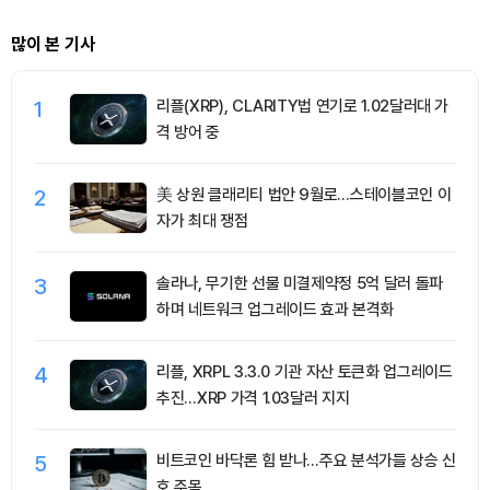
많이 본 기사
1
리플(XRP), CLARITY법 연기로 1.02달러대 가
격 방어 중
2
美 상원 클래리티 법안 9월로…스테이블코인 이
자가 최대 쟁점
3
솔라나, 무기한 선물 미결제약정 5억 달러 돌파
하며 네트워크 업그레이드 효과 본격화
4
리플, XRPL 3.3.0 기관 자산 토큰화 업그레이드
추진…XRP 가격 1.03달러 지지
5
비트코인 바닥론 힘 받나…주요 분석가들 상승 신
호 주목