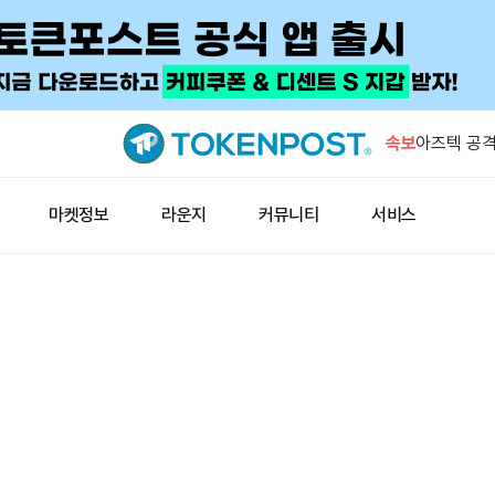
중국, 상반
11.6만 개
속보
아즈텍 공격
누적 500
지니어스 스
마켓정보
라운지
커뮤니티
서비스
식 데이터 
IMF '자
수요 키울 
무브 언어 
데일리 보
중국, 상반
11.6만 개
아즈텍 공격
누적 500