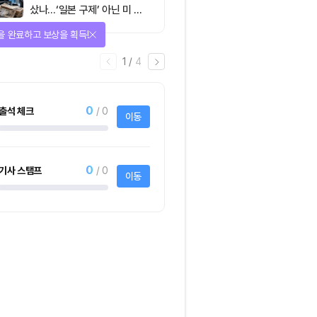
샀나…‘일본 구제’ 아닌 미 국
채·아시아 통화 방어전
을 완료하고 보상을 획득!
1
/
4
0
출석 체크
/ 0
이동
0
기사 스탬프
/ 0
이동