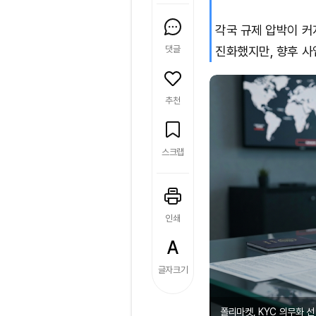
각국 규제 압박이 커
댓글
진화했지만, 향후 사
추천
스크랩
인쇄
글자크기
폴리마켓, KYC 의무화 선 