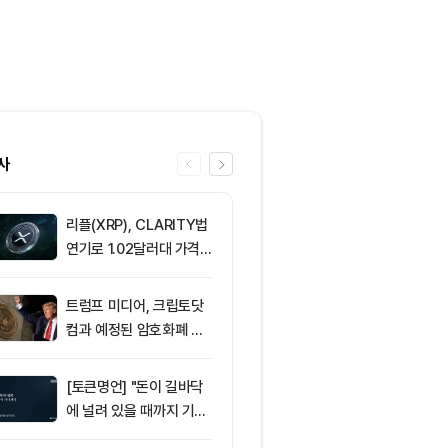
사
리플(XRP), CLARITY법
6
트럼프 미디어
연기로 1.02달러대 가격
(CRO) 딜 접
방어 중
병에 집중
트럼프 미디어, 크립토닷
7
비트마인, 이
컴과 예정된 암호화폐 계
에도 주가 약세
약 철회
[토큰명언] "돈이 길바닥
8
[선물 고수 PI
에 널려 있을 때까지 기다
인 달러마진 계
려라" ㅡ Day 144
p 감소...코