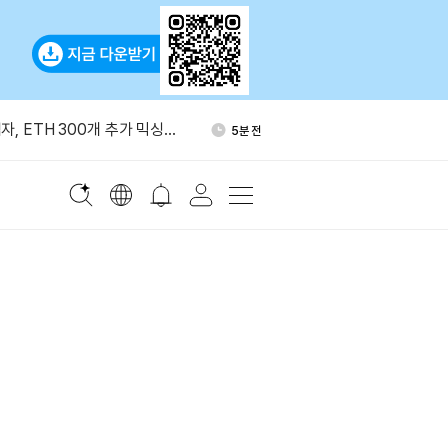
기 휴머노이드 로봇 신설 기업
36분 전
자, ETH 300개 추가 믹싱…
5분 전
개로 늘었다
포츠, 폴리마켓·칼시 양쪽에 공
8분 전
공급
국통화 코인, 달러 스테이블코인
24분 전
가능성'
창시자, 앤트로픽으로 이직…오
33분 전
도
기 휴머노이드 로봇 신설 기업
36분 전
자, ETH 300개 추가 믹싱…
5분 전
개로 늘었다