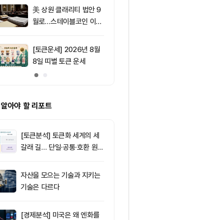
2.05%p 축소
美 상원 클래리티 법안 9
9
서클 7% 급등
월로…스테이블코인 이자
와 Arc 메인넷
가 최대 쟁점
에 투자자 집중
[토큰운세] 2026년 8월
10
솔라나, 무기한
8일 띠별 토큰 운세
제약정 5억 달
며 네트워크 
효과 본격화
 알아야 할 리포트
[토큰분석] 토큰화 세계의 세
갈래 길… 단일·공통·호환 원장
이 가르는 ‘원자적 결제’의 운
명
자산을 모으는 기술과 지키는
기술은 다르다
[경제분석] 미국은 왜 엔화를