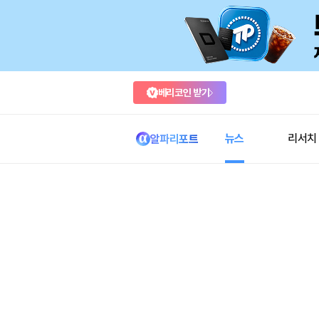
베리코인 받기
뉴스
리서치
알파리포트