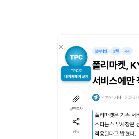
블록체인
정책
국제
폴리마켓, K
TPC로
네이버페이 교환
서비스에만 
강이안 기자
2026.0
링크복사
폴리마켓은 기존 서비
스티븐스 부사장은 신
공유
적용된다고 밝혔다.