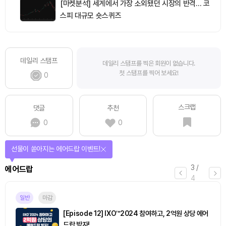
[마켓분석] 세계에서 가장 소외됐던 시장의 반격… 코
스피 대규모 숏스퀴즈
데일리 스탬프
데일리 스탬프를 찍은 회원이 없습니다.
첫 스탬프를 찍어 보세요!
0
스크랩
댓글
추천
0
0
선물이 쏟아지는 에어드랍 이벤트!
3
/
에어드랍
4
일반
마감
[Episode 12] IXO™2024 참여하고, 2억원 상당 에어
드랍 받자!