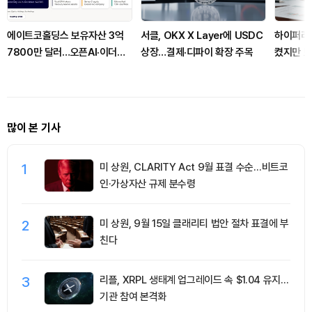
에이트코홀딩스 보유자산 3억
서클, OKX X Layer에 USDC
하이퍼리퀴
7800만 달러…오픈AI·이더리
상장…결제·디파이 확장 주목
켰지만 
움 포함
많이 본 기사
1
미 상원, CLARITY Act 9월 표결 수순…비트코
인·가상자산 규제 분수령
2
미 상원, 9월 15일 클래리티 법안 절차 표결에 부
친다
3
리플, XRPL 생태계 업그레이드 속 $1.04 유지…
기관 참여 본격화