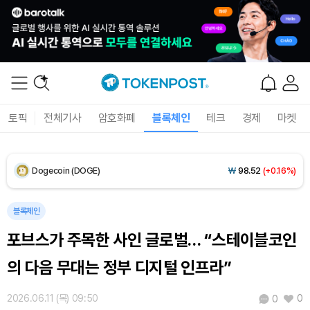
XRP (XRP)
₩
1,458
(+0.70%)
Solana (SOL)
₩
106,665
(+2.63%)
TRON (TRX)
₩
463.7
(+0.54%)
Hyperliquid (HYPE)
₩
77,529
(+1.62%)
토픽
전체기사
암호화폐
블록체인
테크
경제
마켓
Dogecoin (DOGE)
₩
98.52
(+0.16%)
Bitcoin (BTC)
₩
91,274,678
(-0.09%)
블록체인
포브스가 주목한 사인 글로벌… “스테이블코인
의 다음 무대는 정부 디지털 인프라”
2026.06.11 (목) 09:50
0
0