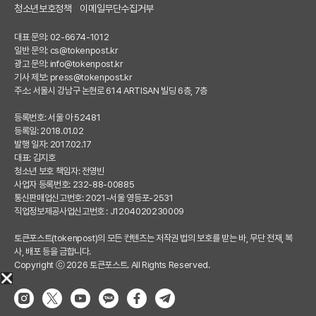
청소년보호정책
이메일무단수집거부
대표 문의: 02-6674-1012
일반 문의:
cs@tokenpost.kr
광고 문의:
info@tokenpost.kr
기사 제보:
press@tokenpost.kr
주소: 서울시 강남구 논현로 614 ARTISAN 빌딩 6층, 7층
등록번호: 서울 아 52481
등록일: 2018.01.02
발행 일자: 2017.02.17
대표: 김지호
청소년 보호 책임자: 전영빈
사업자 등록번호: 232-88-00885
통신판매업신고번호: 2021-서울 영등포-2531
직업정보제공사업신고번호 : J1204020230009
토큰포스트(tokenpost)의 모든 컨텐츠는 저작권 법의 보호를 받는 바, 무단 전재, 복
사, 배포 등을 금합니다.
Copyright ⓒ 2026 토큰포스트. All Rights Reserved.