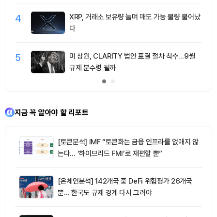
4
XRP, 거래소 보유량 늘며 매도 가능 물량 불어났
다
5
미 상원, CLARITY 법안 표결 절차 착수…9월
규제 분수령 될까
지금 꼭 알아야 할 리포트
[토큰분석] IMF “토큰화는 금융 인프라를 없애지 않
는다… ‘하이브리드 FMI’로 재편할 뿐”
[온체인분석] 142개국 중 DeFi 위험평가 26개국
뿐… 한국도 규제 경계 다시 그려야