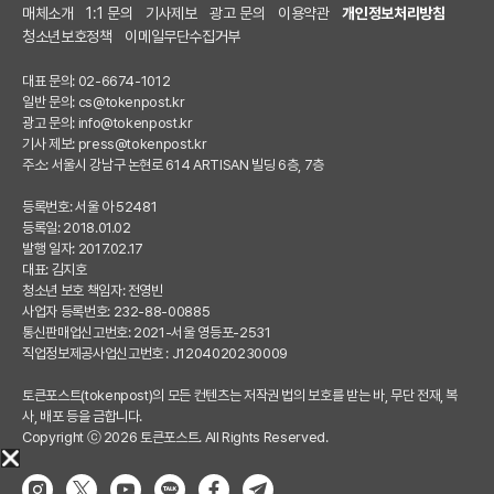
매체소개
1:1 문의
기사제보
광고 문의
이용약관
개인정보처리방침
청소년보호정책
이메일무단수집거부
대표 문의: 02-6674-1012
일반 문의:
cs@tokenpost.kr
광고 문의:
info@tokenpost.kr
기사 제보:
press@tokenpost.kr
주소: 서울시 강남구 논현로 614 ARTISAN 빌딩 6층, 7층
등록번호: 서울 아 52481
등록일: 2018.01.02
발행 일자: 2017.02.17
대표: 김지호
청소년 보호 책임자: 전영빈
사업자 등록번호: 232-88-00885
통신판매업신고번호: 2021-서울 영등포-2531
직업정보제공사업신고번호 : J1204020230009
토큰포스트(tokenpost)의 모든 컨텐츠는 저작권 법의 보호를 받는 바, 무단 전재, 복
사, 배포 등을 금합니다.
Copyright ⓒ 2026 토큰포스트. All Rights Reserved.