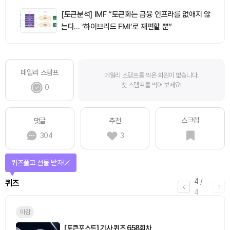
[토큰분석] IMF “토큰화는 금융 인프라를 없애지 않
는다… ‘하이브리드 FMI’로 재편할 뿐”
데일리 스탬프
데일리 스탬프를 찍은 회원이 없습니다.
첫 스탬프를 찍어 보세요!
0
스크랩
댓글
추천
304
3
퀴즈풀고 선물 받자!
4
/
퀴즈
4
마감
[토큰포스트] 기사 퀴즈 658회차