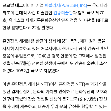
글로벌 테크미디어 기업
퍼블리시(PUBLISH, Inc)
는 우리나라
최초의 근대적 사립 미술관인
간송미술관
과 함께 국보 제70
호, 유네스코 세계기록문화유산인 ‘훈민정음 해례본’을 NFT로
한정 발행한다고 22일 밝혔다.
훈민정음 해례본은 한글의 창제 배경과 목적, 제자 원리 등을
자세히 서술하고 있는 해설서이다. 현재까지 공식 검증된 훈민
정음의 유일본으로, 1940년 경북 안동의 한 고택에서 발견된
것을 간송(澗松) 전형필 선생이 구매한 뒤 간송미술관이 소장
해왔다. 1962년 국보로 지정됐다.
이번 훈민정음 해례본 NFT(이하 훈민정음 NFT)는 과거 암울
했던 일제강점기, 문화의 가치를 인식하고 문화유산의 보호와
연구에 힘썼던 간송 전형필 선생의 문화보국(文化保國) 정신
을 후대에 계승하고, 대중이 우리 문화 유산을 향유할 수 있는