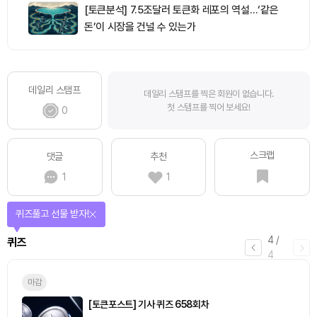
[토큰분석] 7.5조달러 토큰화 레포의 역설…‘같은
돈’이 시장을 건널 수 있는가
데일리 스탬프
데일리 스탬프를 찍은 회원이 없습니다.
첫 스탬프를 찍어 보세요!
0
스크랩
댓글
추천
1
1
퀴즈풀고 선물 받자!
4
/
퀴즈
4
마감
[토큰포스트] 기사 퀴즈 658회차