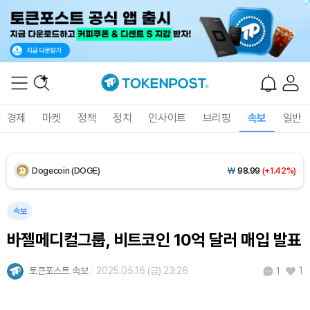
XRP (XRP)
₩
1,457
(+0.46%)
Solana (SOL)
₩
105,280
(+2.25%)
TRON (TRX)
₩
461.0
(+0.18%)
경제
마켓
정책
정치
인사이트
브리핑
속보
일반
Hyperliquid (HYPE)
₩
76,825
(-3.02%)
Dogecoin (DOGE)
₩
98.99
(+1.42%)
Bitcoin (BTC)
₩
91,443,495
(+0.65%)
속보
바젤메디컬그룹, 비트코인 10억 달러 매입 발표
토큰포스트 속보
2025.05.16 (금) 23:26
1
1