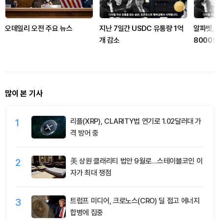
오데일리 오전 주요 뉴스
지난 7일간 USDC 유통량 1억
알파벳, 
개 감소
8000
비중 95
많이 본 기사
1
리플(XRP), CLARITY법 연기로 1.02달러대 가
격 방어 중
2
美 상원 클래리티 법안 9월로…스테이블코인 이
자가 최대 쟁점
3
트럼프 미디어, 크로노스(CRO) 딜 접고 에너지
합병에 집중