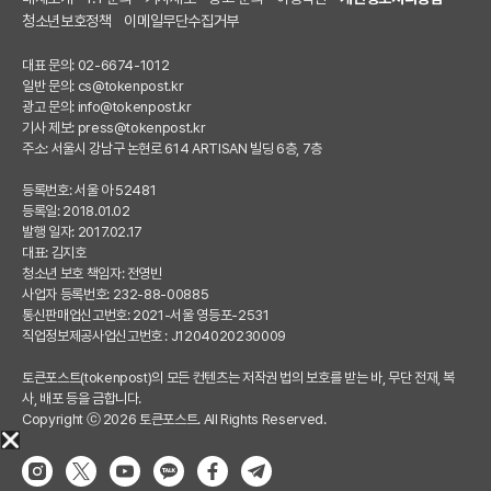
청소년보호정책
이메일무단수집거부
대표 문의: 02-6674-1012
일반 문의:
cs@tokenpost.kr
광고 문의:
info@tokenpost.kr
기사 제보:
press@tokenpost.kr
주소: 서울시 강남구 논현로 614 ARTISAN 빌딩 6층, 7층
등록번호: 서울 아 52481
등록일: 2018.01.02
발행 일자: 2017.02.17
대표: 김지호
청소년 보호 책임자: 전영빈
사업자 등록번호: 232-88-00885
통신판매업신고번호: 2021-서울 영등포-2531
직업정보제공사업신고번호 : J1204020230009
토큰포스트(tokenpost)의 모든 컨텐츠는 저작권 법의 보호를 받는 바, 무단 전재, 복
사, 배포 등을 금합니다.
Copyright ⓒ 2026 토큰포스트. All Rights Reserved.