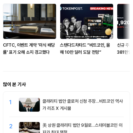
CFTC, 이벤트 계약 '미식 배당
스탠다드차타드 “비트코인, 올
신규 주소
률' 표기 오해 소지 경고했다
해 10만 달러 도달 전망”
381만
많이 본 기사
1
클래리티 법안 클로처 신청 주장…비트코인 역사
가 리조 X 게시물
2
美 상원 클래리티 법안 9월로…스테이블코인 이
자가 최대 쟁점