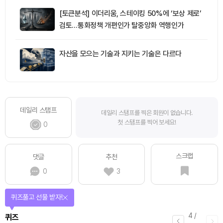
[토큰분석] 이더리움, 스테이킹 50%에 ‘보상 제로’
검토…통화정책 개편인가 탈중앙화 역행인가
자산을 모으는 기술과 지키는 기술은 다르다
데일리 스탬프
데일리 스탬프를 찍은 회원이 없습니다.
첫 스탬프를 찍어 보세요!
0
스크랩
댓글
추천
0
3
퀴즈풀고 선물 받자!
4
/
퀴즈