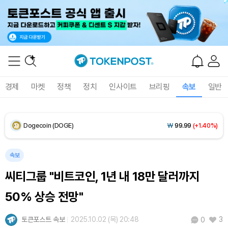
XRP (XRP)
₩
1,469
(+1.06%)
Solana (SOL)
₩
107,014
(+2.59%)
TRON (TRX)
₩
462.2
(+0.17%)
경제
마켓
정책
정치
인사이트
브리핑
속보
일반
Hyperliquid (HYPE)
₩
76,787
(-2.76%)
Dogecoin (DOGE)
₩
99.99
(+1.40%)
Bitcoin (BTC)
₩
91,697,667
(-0.08%)
속보
씨티그룹 "비트코인, 1년 내 18만 달러까지
50% 상승 전망"
토큰포스트 속보
2025.10.02 (목) 20:48
3
0