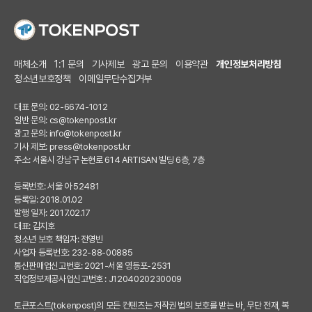
매체소개
1:1 문의
기사제보
광고 문의
이용약관
개인정보처리방침
청소년보호정책
이메일무단수집거부
대표 문의: 02-6674-1012
일반 문의:
cs@tokenpost.kr
광고 문의:
info@tokenpost.kr
기사 제보:
press@tokenpost.kr
주소: 서울시 강남구 논현로 614 ARTISAN 빌딩 6층, 7층
등록번호: 서울 아 52481
등록일: 2018.01.02
발행 일자: 2017.02.17
대표: 김지호
청소년 보호 책임자: 전영빈
사업자 등록번호: 232-88-00885
통신판매업신고번호: 2021-서울 영등포-2531
직업정보제공사업신고번호 : J1204020230009
토큰포스트(tokenpost)의 모든 컨텐츠는 저작권 법의 보호를 받는 바, 무단 전재, 복