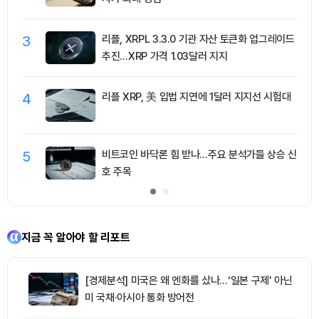
3
리플, XRPL 3.3.0 기관 자산 토큰화 업그레이드
추진…XRP 가격 1.03달러 지지
4
리플 XRP, 美 입법 지연에 1달러 지지선 시험대
5
비트코인 바닥론 힘 받나…주요 분석가들 상승 신
호 주목
지금 꼭 알아야 할 리포트
[경제분석] 미국은 왜 엔화를 샀나…‘일본 구제’ 아닌
미 국채·아시아 통화 방어전