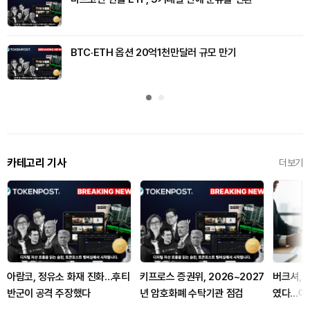
BTC·ETH 옵션 20억1천만달러 규모 만기
카테고리 기사
더보기
아람코, 정유소 화재 진화…후티
키프로스 증권위, 2026~2027
버크셔, 
반군이 공격 주장했다
년 암호화폐 수탁기관 점검
였다…아벨