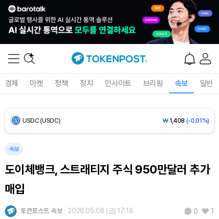
Ethereum (ETH)
₩
2,708,073
(+0.17%)
Tether USDt (USDT)
₩
1,407
(-0.01%)
BNB (BNB)
₩
858,787
(+1.75%)
경제
마켓
정책
정치
인사이트
브리핑
속보
일반
USDC (USDC)
₩
1,408
(-0.01%)
XRP (XRP)
₩
1,463
(-0.29%)
Solana (SOL)
₩
107,876
(+1.36%)
속보
도이체뱅크, 스트래티지 주식 950만달러 추가
TRON (TRX)
₩
464.4
(+0.44%)
매입
Hyperliquid (HYPE)
₩
76,847
(+0.30%)
토큰포스트 속보
2026.05.08 (금) 17:18
1
0