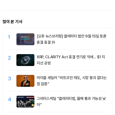
많이 본 기사
1
[오후 뉴스브리핑] 클래리티 법안 9월 15일 토론
종결 표결 外
2
XRP, CLARITY Act 표결 연기로 약세... $1 지
지선 공방
3
마이클 세일러 “비트코인 매도, 시장 붕괴 없다는
점 입증”
4
그레이스케일 “클래리티법, 올해 통과 가능성 낮
아”