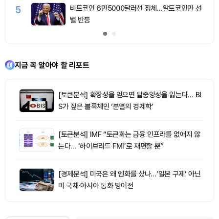
5
비트코인 6만5000달러선 정체…알트코인만 선
별 반등
지금 꼭 알아야 할 리포트
[토큰분석] 확장성을 얻으면 탈중앙성을 잃는다… BI
S가 짚은 블록체인 ‘분열의 경제학’
[토큰분석] IMF “토큰화는 금융 인프라를 없애지 않
는다… ‘하이브리드 FMI’로 재편할 뿐”
[경제분석] 미국은 왜 엔화를 샀나…‘일본 구제’ 아닌
미 국채·아시아 통화 방어전