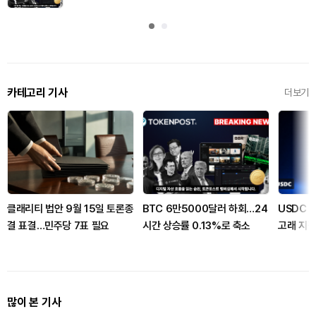
카테고리 기사
더보기
클래리티 법안 9월 15일 토론종
BTC 6만5000달러 하회…24
USDC 
결 표결…민주당 7표 필요
시간 상승률 0.13%로 축소
고래 지
많이 본 기사