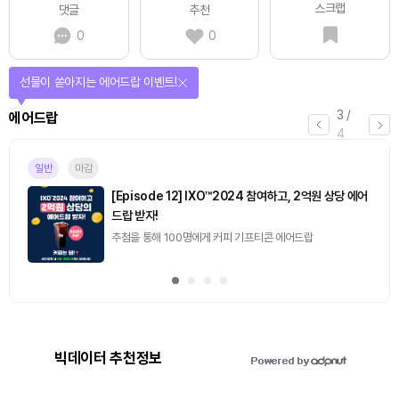
스크랩
댓글
추천
0
0
선물이 쏟아지는 에어드랍 이벤트!
3
/
에어드랍
4
일반
마감
[Episode 12] IXO™2024 참여하고, 2억원 상당 에어
드랍 받자!
추첨을 통해 100명에게 커피 기프티콘 에어드랍
빅데이터 추천정보