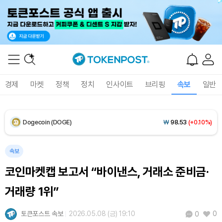
XRP (XRP)
₩
1,458
(+0.56%)
Solana (SOL)
₩
106,771
(+2.68%)
TRON (TRX)
₩
463.8
(+0.60%)
경제
마켓
정책
정치
인사이트
브리핑
속보
일반
Hyperliquid (HYPE)
₩
77,608
(+1.73%)
Dogecoin (DOGE)
₩
98.53
(+0.10%)
Bitcoin (BTC)
₩
91,264,468
(-0.09%)
속보
코인마켓캡 보고서 “바이낸스, 거래소 준비금·
거래량 1위”
토큰포스트 속보
2026.05.08 (금) 19:10
0
0