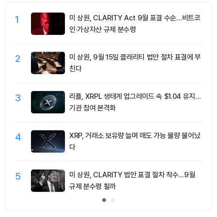
1
미 상원, CLARITY Act 9월 표결 수순…비트코
인·가상자산 규제 분수령
2
미 상원, 9월 15일 클래리티 법안 절차 표결에 부
친다
3
리플, XRPL 생태계 업그레이드 속 $1.04 유지…
기관 참여 본격화
4
XRP, 거래소 보유량 늘며 매도 가능 물량 불어났
다
5
미 상원, CLARITY 법안 표결 절차 착수…9월
규제 분수령 될까