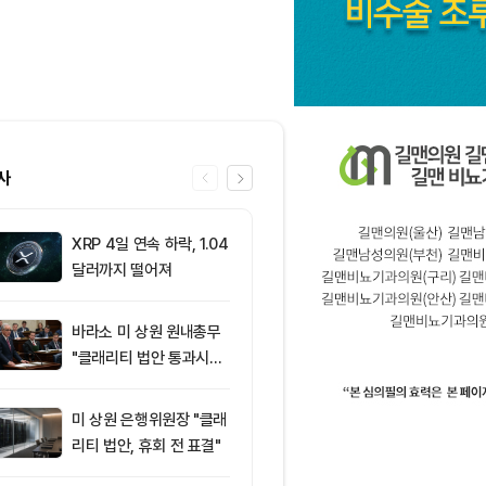
사
XRP 4일 연속 하락, 1.04
6
“규제도 금리
달러까지 떨어져
데”…비트코인, 
0달러선 지켰
드, 고래 매수
바라소 미 상원 원내총무
7
미 반도체주 약
"클래리티 법안 통과시킬
매도 전환...코
때"
급락
미 상원 은행위원장 "클래
8
‘관세’ 한마디
리티 법안, 휴회 전 표결"
6만2000달
피드, 5억달러