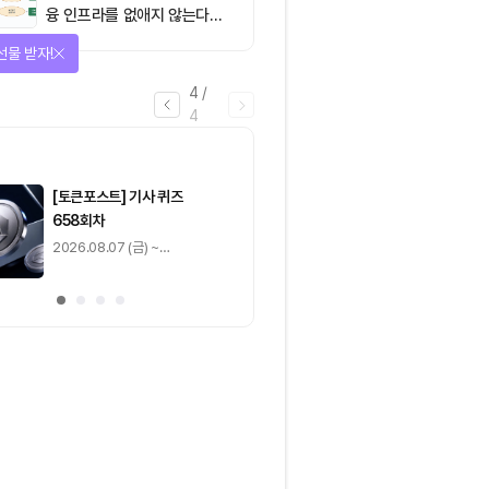
융 인프라를 없애지 않는다…
‘하이브리드 FMI’로 재편할
선물 받자!
뿐”
4
/
4
마감
[토큰포스트] 기사 퀴즈
[토큰포스트] 기사 
658회차
657회차
2026.08.07 (금) ~
2026.08.06 (목) ~
2026.08.08 (토)
2026.08.07 (금)