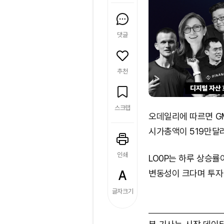
댓글
추천
스크랩
오데일리에 따르면 GM
시가총액이 519만달
인쇄
LO0P는 하루 상승률
변동성이 크다며 투자
글자크기