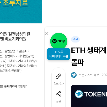
속보
ETH 생태계
TPC로
네이버페이 교환
돌파
토큰포스트 속보
202
링크복사
공유