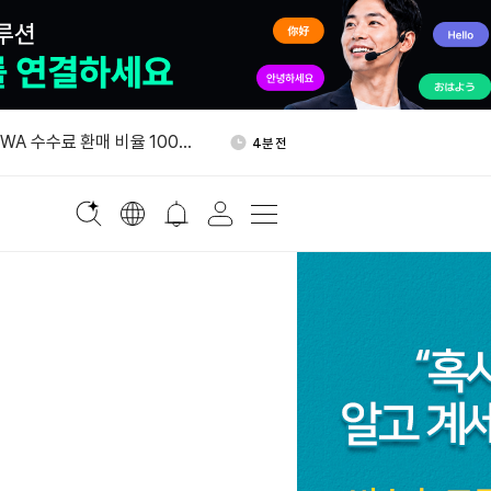
 추론 칩 업체 탈라스 인수
18분 전
FWA 수수료 환매 비율 100%
4분 전
768 SOL 크라켄 이체
10분 전
엇, NYDIG에 BTC 581개
12분 전
I 연구원 저스틴 왕, 패러다임
16분 전
 합류
 추론 칩 업체 탈라스 인수
18분 전
FWA 수수료 환매 비율 100%
4분 전