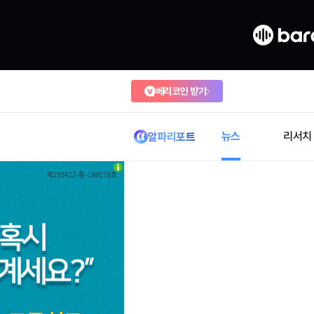
베리코인 받기
뉴스
리서치
알파리포트