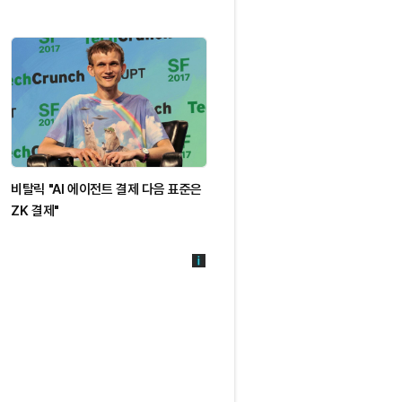
비탈릭 "AI 에이전트 결제 다음 표준은
암호화폐 선물 24시간 청산
ZK 결제"
1억6500만달러…숏 비중 우세