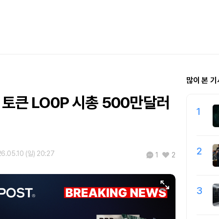
많이 본 기
 토큰 LO0P 시총 500만달러
1
2
6.05.10 (일) 20:27
1
2
3