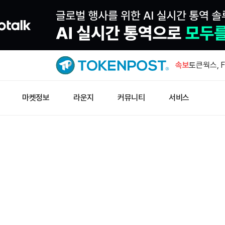
AMD, AI
속보
토큰웍스, 
로 상향
펌프, 8만4
마켓정보
라운지
커뮤니티
서비스
MARA·라이
예치
전 OpenA
연구 파트너
AMD, AI
토큰웍스, 
로 상향