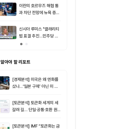
의 공포 경고
이란의 호르무즈 해협 통
9
비트코인 따라
과 차단 전망에 뉴욕 증시
립토 주식…카
약세
치, 코인베이스
처는 ‘규모·유
신시아 루미스 "클래리티
10
창펑자오 “태국
법 표결 추진…민주당 입
·가상자산 양
장 기록에 남길 것"
0%”
 알아야 할 리포트
[경제분석] 미국은 왜 엔화를
샀나…‘일본 구제’ 아닌 미 국
채·아시아 통화 방어전
[토큰분석] 토큰화 세계의 세
갈래 길… 단일·공통·호환 원장
이 가르는 ‘원자적 결제’의 운
명
[토큰분석] IMF “토큰화는 금