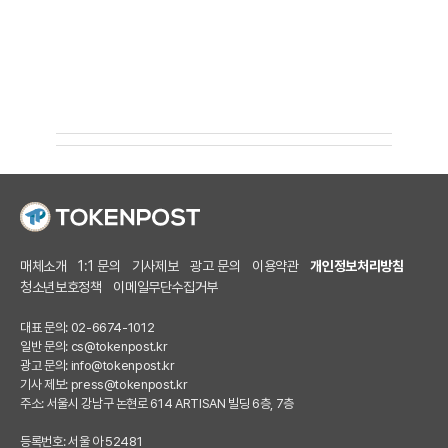
매체소개
1:1 문의
기사제보
광고 문의
이용약관
개인정보처리방침
청소년보호정책
이메일무단수집거부
대표 문의: 02-6674-1012
일반 문의:
cs@tokenpost.kr
광고 문의:
info@tokenpost.kr
기사 제보:
press@tokenpost.kr
주소: 서울시 강남구 논현로 614 ARTISAN 빌딩 6층, 7층
등록번호: 서울 아 52481