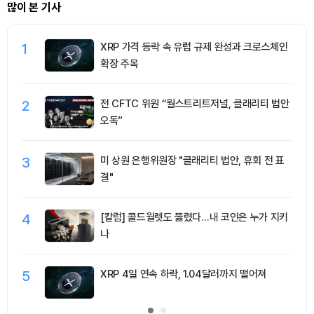
많이 본 기사
1
XRP 가격 등락 속 유럽 규제 완성과 크로스체인
확장 주목
2
전 CFTC 위원 “월스트리트저널, 클래리티 법안
오독”
3
미 상원 은행위원장 "클래리티 법안, 휴회 전 표
결"
4
[칼럼] 콜드월렛도 뚫렸다…내 코인은 누가 지키
나
5
XRP 4일 연속 하락, 1.04달러까지 떨어져