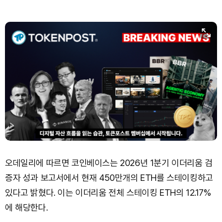
TRON (TRX)
₩
464.9
(-0.25%)
Hyperliquid (HYPE)
₩
79,938
(-1.47%)
Dogecoin (DOGE)
₩
97.84
(-2.18%)
Bitcoin (BTC)
₩
91,616,145
(-0.79%)
오데일리에 따르면 코인베이스는 2026년 1분기 이더리움 검
증자 성과 보고서에서 현재 450만개의 ETH를 스테이킹하고
있다고 밝혔다. 이는 이더리움 전체 스테이킹 ETH의 12.17%
에 해당한다.