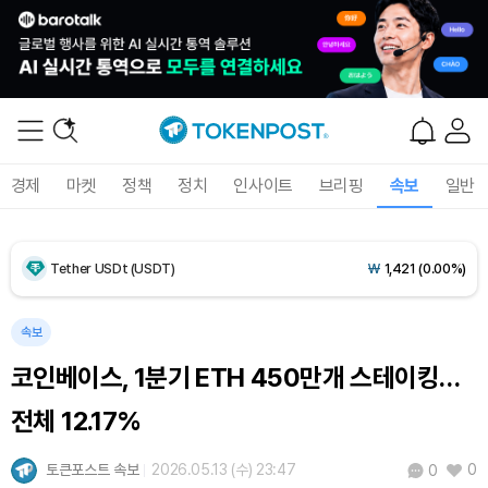
Dogecoin (DOGE)
₩
97.84
(-2.18%)
Bitcoin (BTC)
₩
91,616,145
(-0.79%)
경제
마켓
정책
정치
인사이트
브리핑
속보
일반
Ethereum (ETH)
₩
2,711,408
(-0.57%)
Tether USDt (USDT)
₩
1,421
(0.00%)
BNB (BNB)
₩
840,257
(-1.34%)
속보
코인베이스, 1분기 ETH 450만개 스테이킹…
USDC (USDC)
₩
1,422
(+0.01%)
전체 12.17%
XRP (XRP)
₩
1,471
(-3.39%)
토큰포스트 속보
2026.05.13 (수) 23:47
0
0
Solana (SOL)
₩
103,650
(-2.00%)