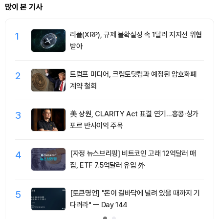
많이 본 기사
1
리플(XRP), 규제 불확실성 속 1달러 지지선 위협
받아
2
트럼프 미디어, 크립토닷컴과 예정된 암호화폐
계약 철회
3
美 상원, CLARITY Act 표결 연기…홍콩·싱가
포르 반사이익 주목
4
[자정 뉴스브리핑] 비트코인 고래 12억달러 매
집, ETF 7.5억달러 유입 外
5
[토큰명언] "돈이 길바닥에 널려 있을 때까지 기
다려라" ㅡ Day 144