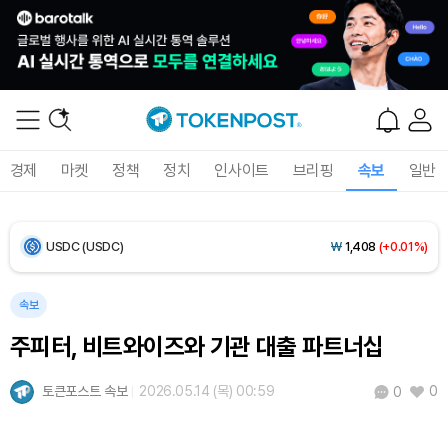
Bitcoin (BTC)
₩
91,359,342
(+0.81%)
Ethereum (ETH)
₩
2,695,078
(+0.59%)
Tether USDt (USDT)
₩
1,407
(+0.04%)
BNB (BNB)
₩
831,393
(-0.45%)
경제
마켓
정책
정치
인사이트
브리핑
속보
일반
USDC (USDC)
₩
1,408
(+0.01%)
XRP (XRP)
₩
1,448
(-0.83%)
속보
Solana (SOL)
₩
103,931
(+1.48%)
주피터, 비트와이즈와 기관 대출 파트너십
TRON (TRX)
₩
461.2
(+0.24%)
토큰포스트 속보
2026.05.14 (목) 00:59
0
0
Hyperliquid (HYPE)
₩
76,296
(-2.87%)