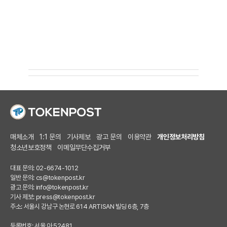
매체소개
1:1 문의
기사제보
광고 문의
이용약관
개인정보처리방침
청소년보호정책
이메일무단수집거부
대표 문의: 02-6674-1012
일반 문의:
cs@tokenpost.kr
광고 문의:
info@tokenpost.kr
기사 제보:
press@tokenpost.kr
주소: 서울시 강남구 논현로 614 ARTISAN 빌딩 6층, 7층
등록번호: 서울 아 52481