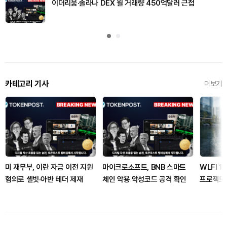
이더리움·솔라나 DEX 월 거래량 450억달러 근접
카테고리 기사
더보기
미 재무부, 이란 자금 이전 지원
마이크로소프트, BNB 스마트
WLFI 
혐의로 셸빗·아반 테더 제재
체인 악용 악성코드 공격 확인
프로젝트
로 옮겨