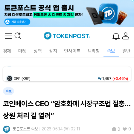
Ethereum (ETH)
₩
2,697,415
(+0.39%)
Tether USDt (USDT)
₩
1,407
(+0.02%)
BNB (BNB)
₩
836,427
(+1.05%)
경제
마켓
정책
정치
인사이트
브리핑
속보
일반
USDC (USDC)
₩
1,408
(+0.01%)
XRP (XRP)
₩
1,457
(+0.46%)
Solana (SOL)
₩
105,280
(+2.25%)
속보
코인베이스 CEO “암호화폐 시장구조법 절충…
TRON (TRX)
₩
461.0
(+0.18%)
상원 처리 길 열려”
Hyperliquid (HYPE)
₩
76,825
(-3.02%)
토큰포스트 속보
2026.05.14 (목) 02:11
0
0
Dogecoin (DOGE)
₩
98.99
(+1.42%)