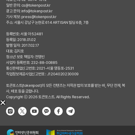
일반 문의:
cs@tokenpost.kr
광고 문의:
info@tokenpost.kr
기사 제보:
press@tokenpost.kr
주소: 서울시 강남구 논현로 614 ARTISAN 빌딩 6층, 7층
등록번호: 서울 아 52481
등록일: 2018.01.02
발행 일자: 2017.02.17
대표: 김지호
청소년 보호 책임자: 전영빈
사업자 등록번호: 232-88-00885
통신판매업신고번호: 2021-서울 영등포-2531
직업정보제공사업신고번호 : J1204020230009
토큰포스트(tokenpost)의 모든 컨텐츠는 저작권 법의 보호를 받는 바, 무단 전재, 복
사, 배포 등을 금합니다.
Copyright ⓒ 2026 토큰포스트. All Rights Reserved.