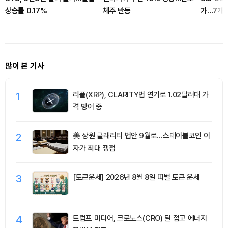
상승률 0.17%
체주 반등
가…7개 
많이 본 기사
1
리플(XRP), CLARITY법 연기로 1.02달러대 가
격 방어 중
2
美 상원 클래리티 법안 9월로…스테이블코인 이
자가 최대 쟁점
3
[토큰운세] 2026년 8월 8일 띠별 토큰 운세
4
트럼프 미디어, 크로노스(CRO) 딜 접고 에너지