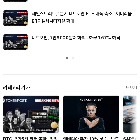
제인스트리트, 1분기 비트코인 ETF 대폭 축소…이더리움
ETF·갤럭시디지털 확대
비트코인, 7만9000달러 하회…하루 1.67% 하락
카테고리 기사
더보기
BTC, 6만5천 달러 돌파…일일
엔비디아 주간 10% 상승…반도
S&P500