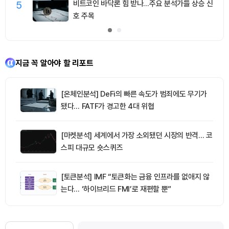
5
비트코인 바닥론 힘 받나…주요 분석가들 상승 신
호 주목
지금 꼭 알아야 할 리포트
[온체인분석] DeFi의 빠른 속도가 범죄에도 무기가
됐다… FATF가 경고한 4대 위협
[마켓분석] 세계에서 가장 소외됐던 시장의 반격… 코
스피 대규모 숏스퀴즈
[토큰분석] IMF “토큰화는 금융 인프라를 없애지 않
는다… ‘하이브리드 FMI’로 재편할 뿐”