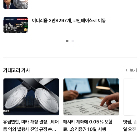
이더리움 2만8297개, 코인베이스로 이동
카테고리 기사
더보기
유럽연합, 미카 개정 결정…테더
해시키 계좌에 0.05% 보험
빗썸, 솜니
등 역외 발행사 진입 규정 손본
료…승리증권 10일 시행
일 오전 
다