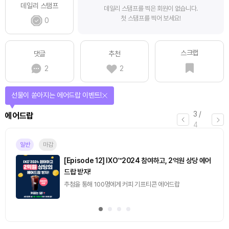
데일리 스탬프
데일리 스탬프를 찍은 회원이 없습니다.
첫 스탬프를 찍어 보세요!
0
스크랩
댓글
추천
2
2
선물이 쏟아지는 에어드랍 이벤트!
3
/
에어드랍
4
일반
마감
[Episode 12] IXO™2024 참여하고, 2억원 상당 에어
드랍 받자!
추첨을 통해 100명에게 커피 기프티콘 에어드랍