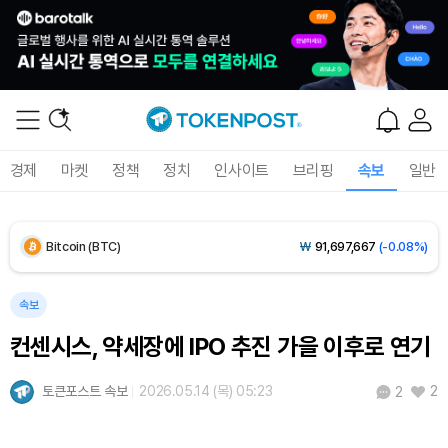
Solana (SOL)
₩
107,014
(+2.59%)
TRON (TRX)
₩
462.2
(+0.17%)
Hyperliquid (HYPE)
₩
76,787
(-2.76%)
경제
마켓
정책
정치
인사이트
브리핑
속보
일반
Dogecoin (DOGE)
₩
99.99
(+1.40%)
Bitcoin (BTC)
₩
91,697,667
(-0.08%)
속보
컨센시스, 약세장에 IPO 추진 가을 이후로 연기
토큰포스트 속보
2026.05.14 (목) 05:23
2
2