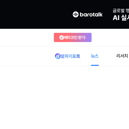
베리코인 받기
뉴스
리서치
알파리포트