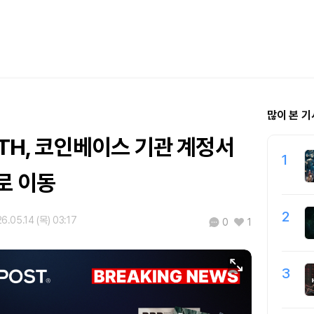
많이 본 기
ETH, 코인베이스 기관 계정서
1
로 이동
2
6.05.14 (목) 03:17
0
1
3