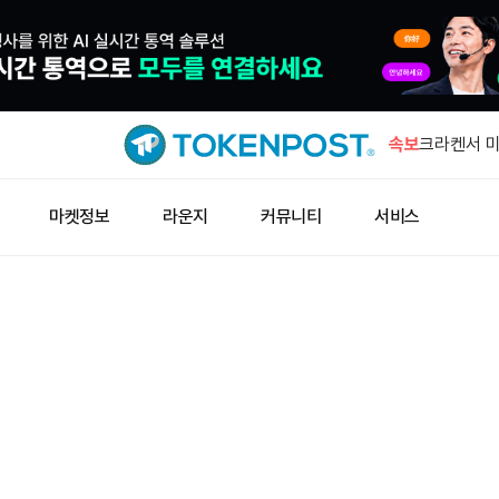
미확인 지갑
BTC 이체
속보
크라켄서 미
이동
엑스, 기존
마켓정보
라운지
커뮤니티
서비스
종료
잭 도시의 
입
미 증시, 
증가
미확인 지갑
BTC 이체
크라켄서 미
이동