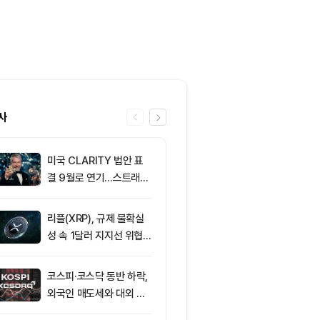
사
미국 CLARITY 법안 표
6
미 상원 크립토
결 9월로 연기…스트래티
연…홍콩·싱가
지 1,638 BTC 매도
경쟁력 커지나
리플(XRP), 규제 불확실
7
美 상원, CLAR
성 속 1달러 지지선 위협
표결 연기…홍
받아
반사이익 주목
코스피·코스닥 동반 하락,
8
트럼프 미디어
외국인 매도세와 대외 불
컴과 예정된 
안 영향
약 철회