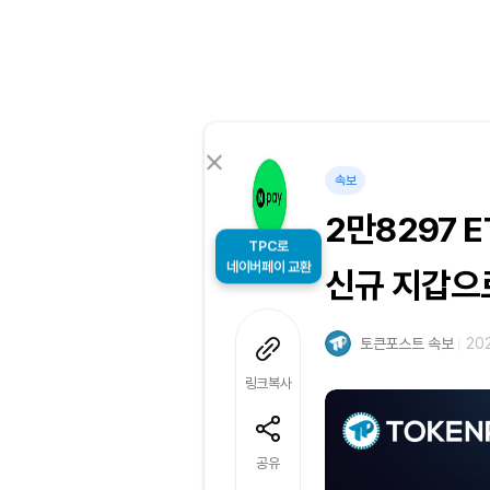
속보
2만8297 
TPC로
네이버페이 교환
신규 지갑으
토큰포스트 속보
202
링크복사
공유