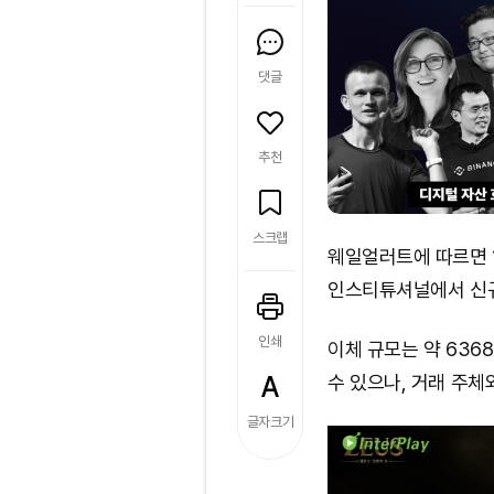
댓글
추천
스크랩
웨일얼러트에 따르면 1
인스티튜셔널에서 신규 
인쇄
이체 규모는 약 636
수 있으나, 거래 주체
글자크기