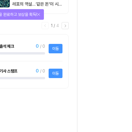
레포의 역설…‘같은 돈’이 시장
을 건널 수 있는가
을 완료하고 보상을 획득!
1
/
4
0
출석 체크
/ 0
이동
0
기사 스탬프
/ 0
이동