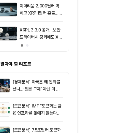
이더리움 2,000달러 막
9
[자정 뉴스브리
히고 XRP 1달러 흔들…알
인 고래 12억달
트코인 선별 장세 강화
TF 7.5억달러
XRPL 3.3.0 공개…보안·
10
해킹 뒤 처음 
프라이버시 강화에도 XR
코인…현금화 
P는 약세
 알아야 할 리포트
[경제분석] 미국은 왜 엔화를
샀나…‘일본 구제’ 아닌 미 국
채·아시아 통화 방어전
[토큰분석] IMF “토큰화는 금
융 인프라를 없애지 않는다…
‘하이브리드 FMI’로 재편할
뿐”
[토큰분석] 7.5조달러 토큰화