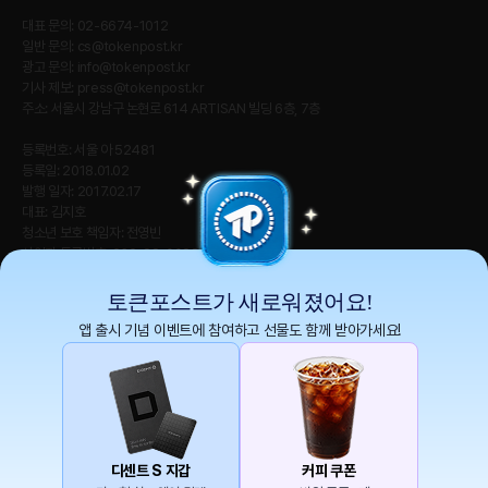
대표 문의: 02-6674-1012
일반 문의:
cs@tokenpost.kr
광고 문의:
info@tokenpost.kr
기사 제보:
press@tokenpost.kr
주소: 서울시 강남구 논현로 614 ARTISAN 빌딩 6층, 7층
등록번호: 서울 아 52481
등록일: 2018.01.02
발행 일자: 2017.02.17
대표: 김지호
청소년 보호 책임자: 전영빈
사업자 등록번호: 232-88-00885
통신판매업신고번호: 2021-서울 영등포-2531
직업정보제공사업신고번호 : J1204020230009
토큰포스트가 새로워졌어요!
앱 출시 기념 이벤트에 참여하고 선물도 함께 받아가세요!
토큰포스트(tokenpost)의 모든 컨텐츠는 저작권 법의 보호를 받는 바, 무단 전재, 복
사, 배포 등을 금합니다.
Copyright ⓒ 2026 토큰포스트. All Rights Reserved.
디센트 S 지갑
커피 쿠폰