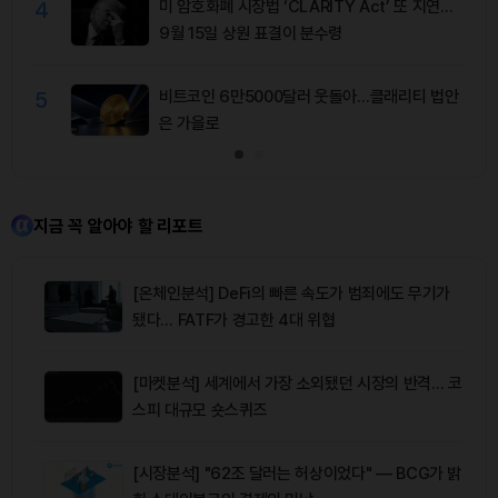
4
미 암호화폐 시장법 ‘CLARITY Act’ 또 지연…
9월 15일 상원 표결이 분수령
5
비트코인 6만5000달러 웃돌아…클래리티 법안
은 가을로
지금 꼭 알아야 할 리포트
[온체인분석] DeFi의 빠른 속도가 범죄에도 무기가
됐다… FATF가 경고한 4대 위협
[마켓분석] 세계에서 가장 소외됐던 시장의 반격… 코
스피 대규모 숏스퀴즈
[시장분석] "62조 달러는 허상이었다" — BCG가 밝