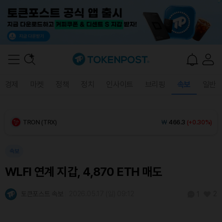
BNB (BNB)
₩
847,214
(-1.08%)
USDC (USDC)
₩
1,409
(0.00%)
XRP (XRP)
₩
1,448
(-1.24%)
경제
마켓
정책
정치
인사이트
브리핑
속보
일반
Solana (SOL)
₩
107,471
(-0.76%)
TRON (TRX)
₩
466.3
(+0.30%)
Hyperliquid (HYPE)
₩
76,628
(-0.46%)
속보
WLFI 연계 지갑, 4,870 ETH 매도
Dogecoin (DOGE)
₩
98.34
(-0.89%)
토큰포스트 속보
2026.05.17 (일) 09:12
2
1
Bitcoin (BTC)
₩
91,066,113
(-0.86%)