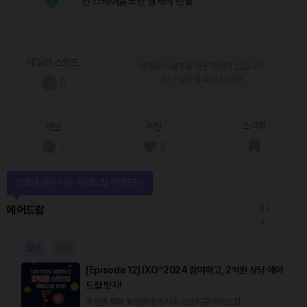
힌 스테이블코인 결제의 민낯
데일리 스탬프
데일리 스탬프를 찍은 회원이 없습니다.
첫 스탬프를 찍어 보세요!
0
스크랩
댓글
추천
1
2
선물이 쏟아지는 에어드랍 이벤트!
3
/
에어드랍
4
일반
마감
[Episode 12] IXO™2024 참여하고, 2억원 상당 에어
드랍 받자!
추첨을 통해 100명에게 커피 기프티콘 에어드랍