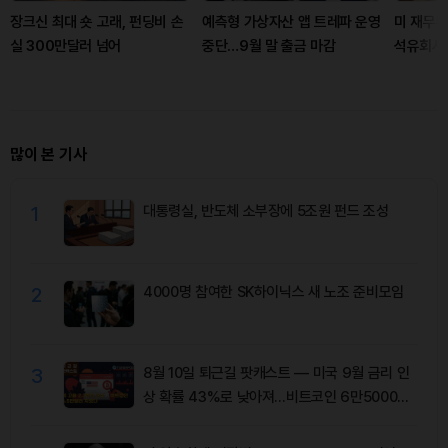
장크신 최대 숏 고래, 펀딩비 손
예측형 가상자산 앱 트레파 운영
미 재무부
실 300만달러 넘어
중단…9월 말 출금 마감
석유회사 
많이 본 기사
1
대통령실, 반도체 소부장에 5조원 펀드 조성
2
4000명 참여한 SK하이닉스 새 노조 준비모임
3
8월 10일 퇴근길 팟캐스트 — 미국 9월 금리 인
상 확률 43%로 낮아져…비트코인 6만5000달
러 유지