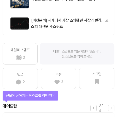
[마켓분석] 세계에서 가장 소외됐던 시장의 반격… 코
스피 대규모 숏스퀴즈
데일리 스탬프
데일리 스탬프를 찍은 회원이 없습니다.
첫 스탬프를 찍어 보세요!
0
스크랩
댓글
추천
2
3
퀴즈풀고 선물 받자!
4
/
퀴즈
4