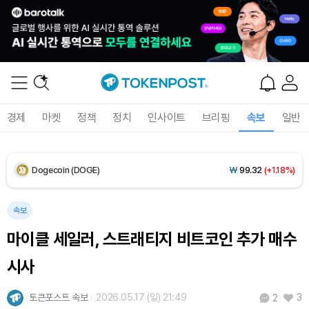
XRP (XRP)
₩
1,460
(-0.82%)
Solana (SOL)
₩
105,135
(+1.32%)
TRON (TRX)
₩
466.1
(+0.09%)
경제
마켓
정책
정치
인사이트
브리핑
속보
일반
Hyperliquid (HYPE)
₩
77,463
(-2.70%)
Dogecoin (DOGE)
₩
99.32
(+1.18%)
Bitcoin (BTC)
₩
92,537,775
(+0.84%)
속보
마이클 세일러, 스트래티지 비트코인 추가 매수
시사
토큰포스트 속보
2026.05.17 (일) 21:49
3
2