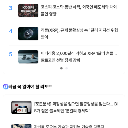
3
코스피·코스닥 동반 하락, 외국인 매도세와 대외
불안 영향
4
리플(XRP), 규제 불확실성 속 1달러 지지선 위협
받아
5
이더리움 2,000달러 막히고 XRP 1달러 흔들…
알트코인 선별 장세 강화
지금 꼭 알아야 할 리포트
[토큰분석] 확장성을 얻으면 탈중앙성을 잃는다… BI
S가 짚은 블록체인 ‘분열의 경제학’
자산을 모으는 기술과 지키는 기술은 다르다