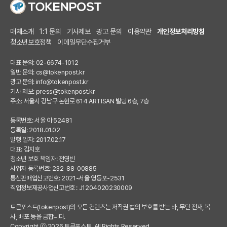
매체소개
1:1 문의
기사제보
광고 문의
이용약관
개인정보처리방침
청소년보호정책
이메일무단수집거부
대표 문의: 02-6674-1012
일반 문의:
cs@tokenpost.kr
광고 문의:
info@tokenpost.kr
기사 제보:
press@tokenpost.kr
주소: 서울시 강남구 논현로 614 ARTISAN 빌딩 6층, 7층
등록번호: 서울 아 52481
등록일: 2018.01.02
발행 일자: 2017.02.17
대표: 김지호
청소년 보호 책임자: 전영빈
사업자 등록번호: 232-88-00885
통신판매업신고번호: 2021-서울 영등포-2531
직업정보제공사업신고번호 : J1204020230009
토큰포스트(tokenpost)의 모든 컨텐츠는 저작권 법의 보호를 받는 바, 무단 전재, 복
사, 배포 등을 금합니다.
Copyright ⓒ 2026 토큰포스트. All Rights Reserved.