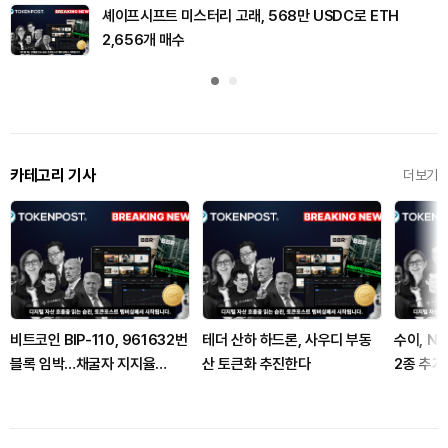
셰이프시프트 미스터리 고래, 568만 USDC로 ETH
2,656개 매수
카테고리 기사
더보기
비트코인 BIP-110, 961632번
테더 산하 하드론, 사우디 부동
수이, N
블록 임박…채굴자 지지율
산 토큰화 추진한다
2종 추가
2.45%