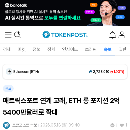
Dogecoin (DOGE)
₩
98.22
(-1.24%)
경제
마켓
정책
정치
인사이트
브리핑
속보
일반
Bitcoin (BTC)
₩
92,070,384
(+0.25%)
Ethereum (ETH)
₩
2,723,010
(+1.93%)
Tether USDt (USDT)
₩
1,421
(0.00%)
속보
매트릭스포트 연계 고래, ETH 롱 포지션 2억
BNB (BNB)
₩
844,315
(-1.29%)
5400만달러로 확대
USDC (USDC)
₩
1,422
(-0.01%)
토큰포스트 속보
2026.05.18 (월) 09:40
1
1
XRP (XRP)
₩
1,492
(-1.52%)