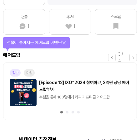
스크랩
댓글
추천
1
1
선물이 쏟아지는 에어드랍 이벤트!
3
/
에어드랍
4
일반
마감
[Episode 12] IXO™2024 참여하고, 2억원 상당 에어
드랍 받자!
추첨을 통해 100명에게 커피 기프티콘 에어드랍
빅데이터 추천정보