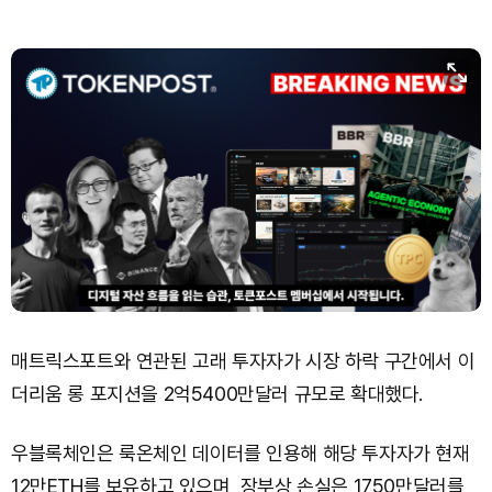
Solana (SOL)
₩
104,411
(-0.92%)
TRON (TRX)
₩
465.8
(+0.07%)
Hyperliquid (HYPE)
₩
79,339
(-3.20%)
Dogecoin (DOGE)
₩
98.22
(-1.24%)
Bitcoin (BTC)
₩
92,070,384
(+0.25%)
매트릭스포트와 연관된 고래 투자자가 시장 하락 구간에서 이
더리움 롱 포지션을 2억5400만달러 규모로 확대했다.
우블록체인은 룩온체인 데이터를 인용해 해당 투자자가 현재
12만ETH를 보유하고 있으며, 장부상 손실은 1750만달러를