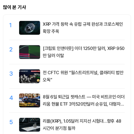
많이 본 기사
1
XRP 가격 등락 속 유럽 규제 완성과 크로스체인
확장 주목
2
[크립토 인앤아웃] 이더 1250만 달러, XRP 950
만 달러 이탈
3
전 CFTC 위원 “월스트리트저널, 클래리티 법안
오독”
4
8월 6일 퇴근길 팟캐스트 — 미국 비트코인·이더
리움 현물 ETF 3억520만달러 순유입, 대형자산
쏠림 강화
5
리플(XRP), 1.05달러 지지선 시험대…향후 48
시간이 분기점 될까