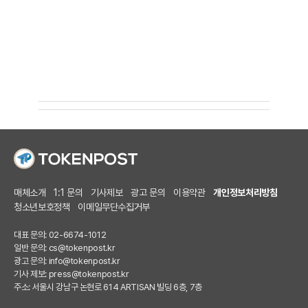
매체소개
1:1 문의
기사제보
광고 문의
이용약관
개인정보처리방침
청소년보호정책
이메일무단수집거부
대표 문의: 02-6674-1012
일반 문의:
cs@tokenpost.kr
광고 문의:
info@tokenpost.kr
기사 제보:
press@tokenpost.kr
주소: 서울시 강남구 논현로 614 ARTISAN 빌딩 6층, 7층