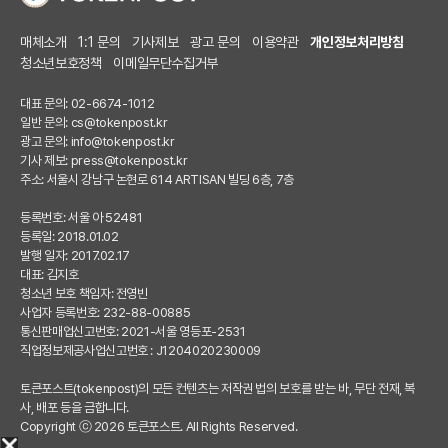
매체소개
1:1 문의
기사제보
광고 문의
이용약관
개인정보처리방침
청소년보호정책
이메일무단수집거부
대표 문의: 02-6674-1012
일반 문의:
cs@tokenpost.kr
광고 문의:
info@tokenpost.kr
기사 제보:
press@tokenpost.kr
주소: 서울시 강남구 논현로 614 ARTISAN 빌딩 6층, 7층
등록번호: 서울 아 52481
등록일: 2018.01.02
발행 일자: 2017.02.17
대표: 김지호
청소년 보호 책임자: 전영빈
사업자 등록번호: 232-88-00885
통신판매업신고번호: 2021-서울 영등포-2531
직업정보제공사업신고번호 : J1204020230009
토큰포스트(tokenpost)의 모든 컨텐츠는 저작권 법의 보호를 받는 바, 무단 전재, 복
사, 배포 등을 금합니다.
Copyright ⓒ 2026 토큰포스트. All Rights Reserved.