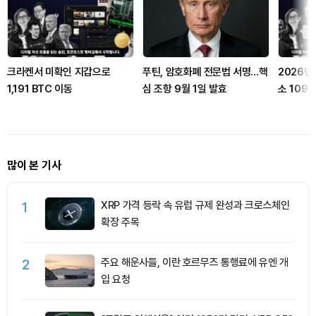
크라켄서 미확인 지갑으로
푸틴, 암호화폐 전문법 서명…핵
2026년
1,191 BTC 이동
심 조항 9월 1일 발효
소 109
다
많이 본 기사
1
XRP 가격 등락 속 유럽 규제 완성과 크로스체인
확장 주목
2
주요 해운사들, 이란 호르무즈 통행료에 유엔 개
입 요청