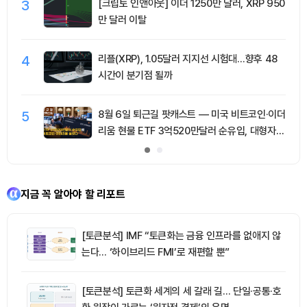
3
[크립토 인앤아웃] 이더 1250만 달러, XRP 950
만 달러 이탈
4
리플(XRP), 1.05달러 지지선 시험대…향후 48
시간이 분기점 될까
5
8월 6일 퇴근길 팟캐스트 — 미국 비트코인·이더
리움 현물 ETF 3억520만달러 순유입, 대형자산
쏠림 강화
지금 꼭 알아야 할 리포트
[토큰분석] IMF “토큰화는 금융 인프라를 없애지 않
는다… ‘하이브리드 FMI’로 재편할 뿐”
[토큰분석] 토큰화 세계의 세 갈래 길… 단일·공통·호