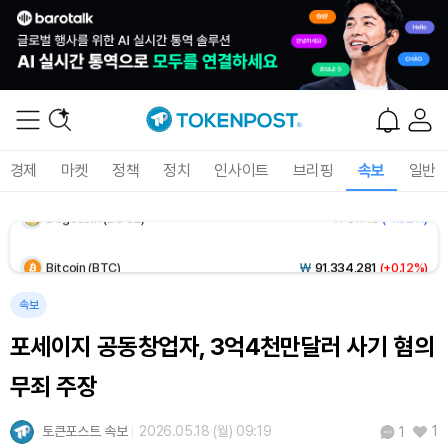
Solana (SOL)
₩
103,686
(-1.26%)
TRON (TRX)
₩
464.9
(-0.43%)
Hyperliquid (HYPE)
₩
77,901
(-3.74%)
경제
마켓
정책
정치
인사이트
브리핑
속보
일반
Dogecoin (DOGE)
₩
97.48
(-1.92%)
Bitcoin (BTC)
₩
91,334,281
(+0.12%)
속보
포세이지 공동창업자, 3억4천만달러 사기 혐의
무죄 주장
토큰포스트 속보
2026.05.18 (월) 09:19
1
1