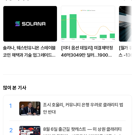
솔라나, 웨스턴유니온 스테이블
[이더 옵션 데일리] 미결제약정
[월가 유
코인 채택과 기술 업그레이드로
46억3049만 달러…1900달
스 -13
중장기 성장 전망
러 콜옵션 거래량 선두
프라임 거
가
많이 본 기사
1
조시 호울리, 커뮤니티 은행 우려로 클래리티 법
안 반대
2
8월 6일 출근길 팟캐스트 — 미 상원 클래리티