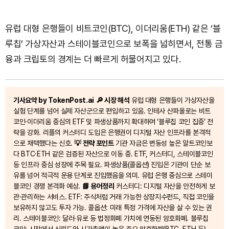
유럽 대형 은행들이 비트코인(BTC), 이더리움(ETH) 같은 ‘블
루칩’ 가상자산과 스테이블코인으로 보폭을 넓히면서, 전통 금
융과 크립토의 경계는 더 빠르게 허물어지고 있다.
기사요약 by TokenPost.ai
🔎 시장 해석
유럽 대형 은행들이 가상자산을
실험 단계를 넘어 실제 자산군으로 편입하고 있음. 인테사 산파올로는 비트
코인·이더리움 중심의 ETF 및 파생상품까지 확대하며 ‘블루칩 코인 집중’ 전
략을 강화. 리플의 커스터디 도입은 은행권이 디지털 자산 인프라를 본격적
으로 채택했다는 신호.
💡 전략 포인트
기관 자금은 변동성 높은 알트코인보
다 BTC·ETH 같은 검증된 자산으로 이동 중. ETF, 커스터디, 스테이블코인
등 인프라 중심 성장에 주목 필요. 파생상품(콜옵션) 진입은 기관이 단순 보
유를 넘어 적극적 운용 단계로 진입했음을 의미. 유럽 은행 중심으로 스테이
블코인 경쟁 본격화 예상.
📘 용어정리
커스터디: 디지털 자산을 안전하게 보
관·관리하는 서비스. ETF: 주식처럼 거래 가능한 상장지수펀드, 직접 코인을
보유하지 않고도 투자 가능. 콜옵션: 미래 특정 가격에 자산을 살 수 있는 권
리. 스테이블코인: 달러·유로 등 법정화폐 가치에 연동된 암호화폐. 블루칩