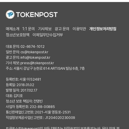
매체소개
1:1 문의
기사제보
광고 문의
이용약관
개인정보처리방침
청소년보호정책
이메일무단수집거부
대표 문의: 02-6674-1012
일반 문의:
cs@tokenpost.kr
광고 문의:
info@tokenpost.kr
기사 제보:
press@tokenpost.kr
주소: 서울시 강남구 논현로 614 ARTISAN 빌딩 6층, 7층
등록번호: 서울 아 52481
등록일: 2018.01.02
발행 일자: 2017.02.17
대표: 김지호
청소년 보호 책임자: 전영빈
사업자 등록번호: 232-88-00885
통신판매업신고번호: 2021-서울 영등포-2531
직업정보제공사업신고번호 : J1204020230009
토큰포스트(tokenpost)의 모든 컨텐츠는 저작권 법의 보호를 받는 바, 무단 전재, 복