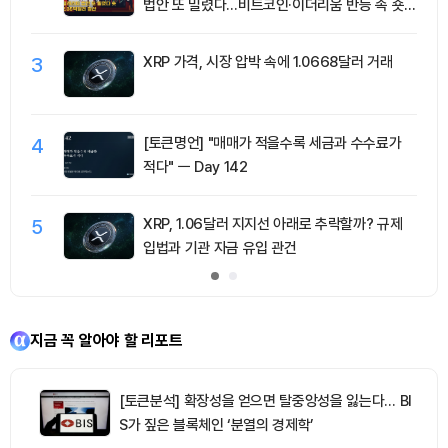
법안 또 밀렸다…비트코인·이더리움 반등 속 숏
청산 2.35억달러
3
XRP 가격, 시장 압박 속에 1.0668달러 거래
4
[토큰명언] "매매가 적을수록 세금과 수수료가
적다" ㅡ Day 142
5
XRP, 1.06달러 지지선 아래로 추락할까? 규제
입법과 기관 자금 유입 관건
지금 꼭 알아야 할 리포트
[토큰분석] 확장성을 얻으면 탈중앙성을 잃는다… BI
S가 짚은 블록체인 ‘분열의 경제학’