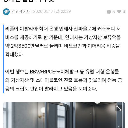
Solana (SOL)
₩
104,894
(-0.01%)
정민석 기자
2026.05.17 (일) 22:39
6
5
TRON (TRX)
₩
464.2
(-0.06%)
리플이 이탈리아 최대 은행 인테사 산파올로에 커스터디 서
Hyperliquid (HYPE)
₩
80,178
(+0.21%)
비스를 제공하기로 한 가운데, 인테사는 가상자산 보유액을
Dogecoin (DOGE)
₩
99.16
(-0.11%)
약 2억3500만달러로 늘리며 비트코인과 이더리움 비중을
확대했다.
Bitcoin (BTC)
₩
91,953,817
(+0.81%)
이번 행보는 BBVA·BPCE·도이체방크 등 유럽 대형 은행들
의 가상자산 및 스테이블코인 진출 흐름과 맞물리며 전통 금
융의 크립토 편입이 빨라지고 있음을 보여준다.