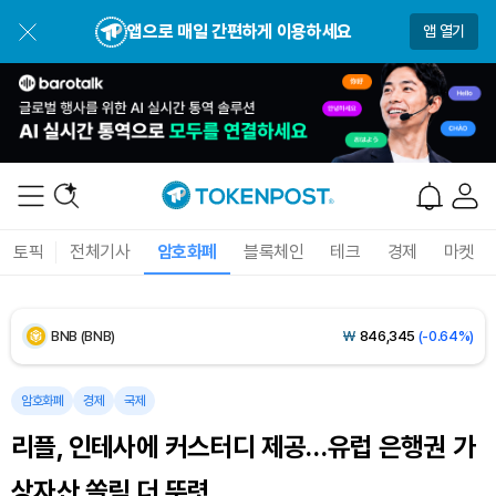
앱으로 매일 간편하게 이용하세요
앱 열기
Dogecoin (DOGE)
₩
99.16
(-0.11%)
Bitcoin (BTC)
₩
91,953,817
(+0.81%)
Ethereum (ETH)
₩
2,710,722
(+2.13%)
토픽
전체기사
암호화폐
블록체인
테크
경제
마켓
Tether USDt (USDT)
₩
1,421
(-0.02%)
BNB (BNB)
₩
846,345
(-0.64%)
USDC (USDC)
₩
1,422
(-0.01%)
암호화폐
경제
국제
리플, 인테사에 커스터디 제공…유럽 은행권 가
XRP (XRP)
₩
1,488
(-1.91%)
상자산 쏠림 더 뚜렷