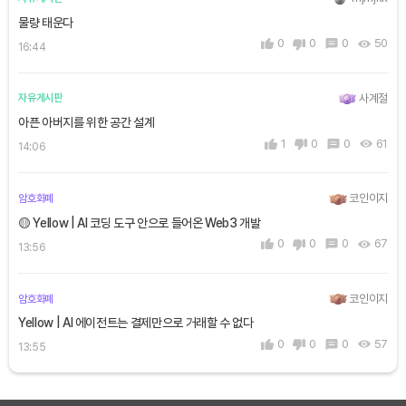
물량 태운다
0
0
0
50
16:44
사계절
자유게시판
아픈 아버지를 위한 공간 설계
1
0
0
61
14:06
코인이지
암호화폐
🟡 Yellow | AI 코딩 도구 안으로 들어온 Web3 개발
0
0
0
67
13:56
코인이지
암호화폐
Yellow | AI 에이전트는 결제만으로 거래할 수 없다
0
0
0
57
13:55