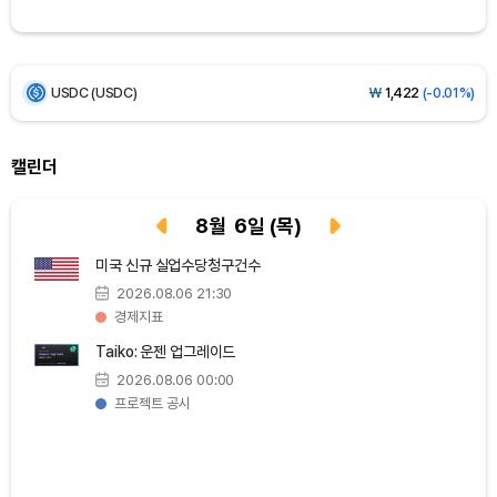
BNB (BNB)
₩
842,320
(-1.28%)
USDC (USDC)
₩
1,422
(-0.01%)
XRP (XRP)
₩
1,485
(-1.81%)
캘린더
Solana (SOL)
₩
104,095
(-1.09%)
8
월
6
일
(목)
TRON (TRX)
₩
465.9
(-0.16%)
미국 신규 실업수당청구건수
2026.08.06 21:30
Hyperliquid (HYPE)
₩
79,166
(-3.01%)
경제지표
Taiko: 운젠 업그레이드
Dogecoin (DOGE)
₩
97.82
(-1.68%)
2026.08.06 00:00
프로젝트 공시
Bitcoin (BTC)
₩
91,597,883
(-0.13%)