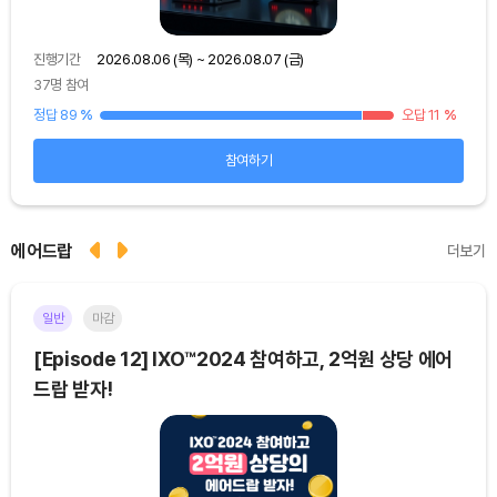
진행기간
2026.08.06 (목) ~ 2026.08.07 (금)
진행
37명 참여
39명
15
%
정답 89
%
오답 11
%
정답
참여하기
에어드랍
더보기
일반
마감
이더
[Episode 12] IXO™2024 참여하고, 2억원 상당 에어
[E
드랍 받자!