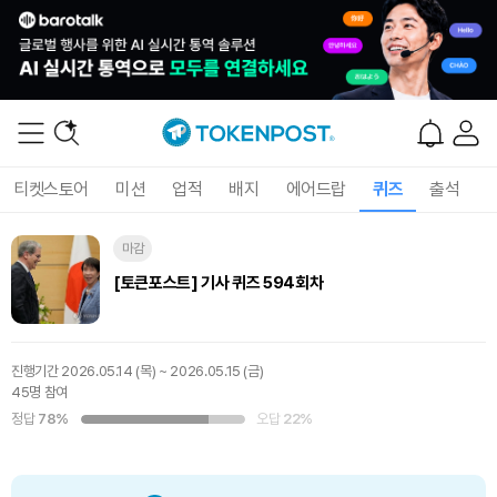
티켓스토어
미션
업적
배지
에어드랍
퀴즈
출석
마감
[토큰포스트] 기사 퀴즈 594회차
진행기간
2026.05.14 (목) ~ 2026.05.15 (금)
45명 참여
정답
78%
오답
22%