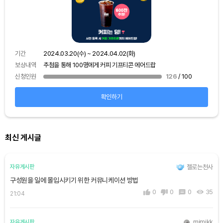
기간
보상
기간
2024.03.20(수) ~ 2024.04.02(화)
신청
보상내역
추첨을 통해 100명에게 커피 기프티콘 에어드랍
신청인원
126
/ 100
확인하기
최신 게시글
젤로는천사
자유게시판
구성원을 일에 몰입시키기 위한 커뮤니케이션 방법
0
0
0
35
21:04
mjmjkk
자유게시판