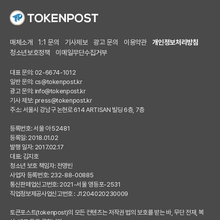
매체소개
1:1 문의
기사제보
광고 문의
이용약관
개인정보처리방침
청소년보호정책
이메일무단수집거부
대표 문의: 02-6674-1012
일반 문의:
cs@tokenpost.kr
광고 문의:
info@tokenpost.kr
기사 제보:
press@tokenpost.kr
주소: 서울시 강남구 논현로 614 ARTISAN 빌딩 6층, 7층
등록번호: 서울 아 52481
등록일: 2018.01.02
발행 일자: 2017.02.17
대표: 김지호
청소년 보호 책임자: 전영빈
사업자 등록번호: 232-88-00885
통신판매업신고번호: 2021-서울 영등포-2531
직업정보제공사업신고번호 : J1204020230009
토큰포스트(tokenpost)의 모든 컨텐츠는 저작권 법의 보호를 받는 바, 무단 전재, 복