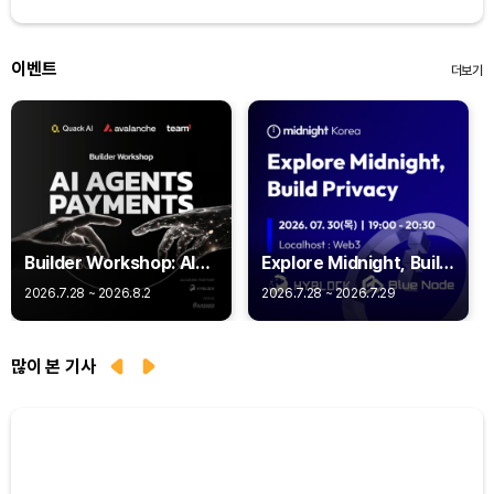
이벤트
더보기
Builder Workshop: AI
Explore Midnight, Build
Agent Payments -
Privacy
2026.7.28 ~ 2026.8.2
2026.7.28 ~ 2026.7.29
Q402
많이 본 기사