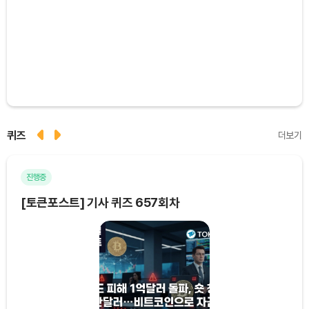
퀴즈
더보기
진행중
마
[토큰포스트] 기사 퀴즈 657회차
[토