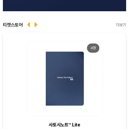
티켓스토어
더보기
4명
Dogecoin (DOGE)
₩
97.82
(-1.68%)
Bitcoin (BTC)
₩
91,597,883
(-0.13%)
Ethereum (ETH)
₩
2,713,151
(+1.53%)
사토시노트™ Lite
Tether USDt (USDT)
₩
1,421
(-0.03%)