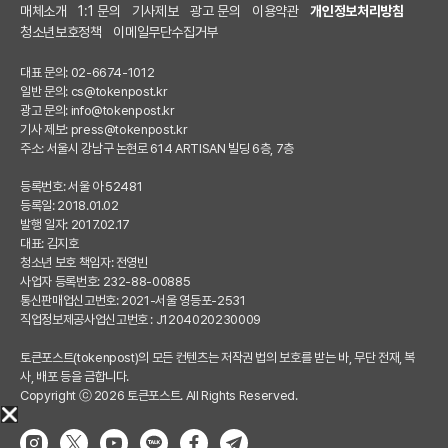
매체소개
1:1 문의
기사제보
광고 문의
이용약관
개인정보처리방침
청소년보호정책
이메일무단수집거부
대표 문의: 02-6674-1012
일반 문의:
cs@tokenpost.kr
광고 문의:
info@tokenpost.kr
기사 제보:
press@tokenpost.kr
주소: 서울시 강남구 논현로 614 ARTISAN 빌딩 6층, 7층
등록번호: 서울 아 52481
등록일: 2018.01.02
발행 일자: 2017.02.17
대표: 김지호
청소년 보호 책임자: 전영빈
사업자 등록번호: 232-88-00885
통신판매업신고번호: 2021-서울 영등포-2531
직업정보제공사업신고번호 : J1204020230009
토큰포스트(tokenpost)의 모든 컨텐츠는 저작권 법의 보호를 받는 바, 무단 전재, 복
사, 배포 등을 금합니다.
Copyright ⓒ 2026 토큰포스트. All Rights Reserved.