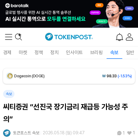
XRP (XRP)
₩
1,485
(-2.14%)
Solana (SOL)
₩
104,163
(-1.38%)
TRON (TRX)
₩
465.4
(-0.17%)
Hyperliquid (HYPE)
₩
79,388
(-3.02%)
경제
마켓
정책
정치
인사이트
브리핑
속보
일반
Dogecoin (DOGE)
₩
98.33
(-1.53%)
Bitcoin (BTC)
₩
91,935,949
(-0.01%)
속보
씨티증권 “선진국 장기금리 재급등 가능성 주
의”
토큰포스트 속보
2026.05.18 (월) 09:47
1
1