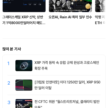
그레이스케일 XRP 신탁, 상반
오픈AI, Rain AI 특허 일부 인수
익명 지갑
기 1억8000만달러어치 매도했
ETH 이
다
많이 본 기사
1
XRP 가격 등락 속 유럽 규제 완성과 크로스체인
확장 주목
2
[크립토 인앤아웃] 이더 1250만 달러, XRP 950
만 달러 이탈
3
전 CFTC 위원 “월스트리트저널, 클래리티 법안
오독”