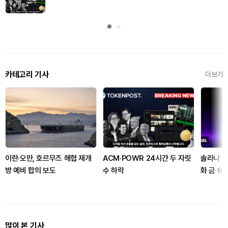
카테고리 기사
더보기
이란·오만, 호르무즈 해협 재개
ACM·POWR 24시간 두 자릿
솔라나 주
방 예비 합의 보도
수 하락
화 금 6
많이 본 기사