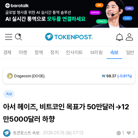
XRP (XRP)
₩
1,493
(-0.99%)
Solana (SOL)
₩
104,457
(-0.46%)
TRON (TRX)
₩
464.8
(-0.56%)
경제
마켓
정책
정치
인사이트
브리핑
속보
일반
Hyperliquid (HYPE)
₩
78,841
(-2.93%)
Dogecoin (DOGE)
₩
98.37
(-0.91%)
Bitcoin (BTC)
₩
91,861,395
(+0.82%)
속보
아서 헤이즈, 비트코인 목표가 50만달러→12
만5000달러 하향
토큰포스트 속보
2026.05.18 (월) 07:13
2
1