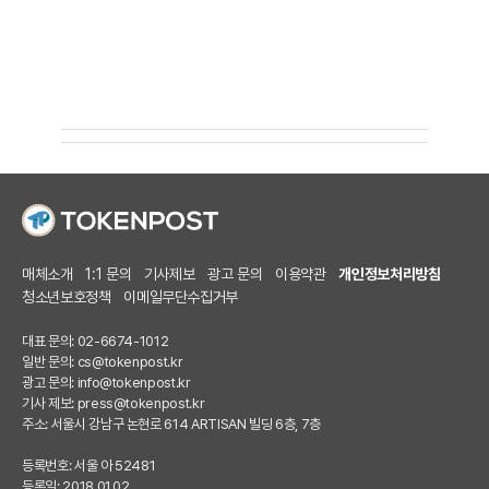
매체소개
1:1 문의
기사제보
광고 문의
이용약관
개인정보처리방침
청소년보호정책
이메일무단수집거부
대표 문의: 02-6674-1012
일반 문의:
cs@tokenpost.kr
광고 문의:
info@tokenpost.kr
기사 제보:
press@tokenpost.kr
주소: 서울시 강남구 논현로 614 ARTISAN 빌딩 6층, 7층
등록번호: 서울 아 52481
등록일: 2018.01.02