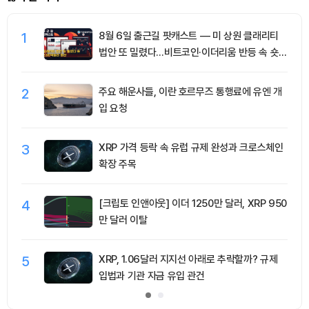
1
8월 6일 출근길 팟캐스트 — 미 상원 클래리티
법안 또 밀렸다…비트코인·이더리움 반등 속 숏
청산 2.35억달러
2
주요 해운사들, 이란 호르무즈 통행료에 유엔 개
입 요청
3
XRP 가격 등락 속 유럽 규제 완성과 크로스체인
확장 주목
4
[크립토 인앤아웃] 이더 1250만 달러, XRP 950
만 달러 이탈
5
XRP, 1.06달러 지지선 아래로 추락할까? 규제
입법과 기관 자금 유입 관건