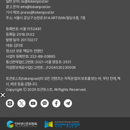
일반 문의:
cs@tokenpost.kr
광고 문의:
info@tokenpost.kr
기사 제보:
press@tokenpost.kr
주소: 서울시 강남구 논현로 614 ARTISAN 빌딩 6층, 7층
등록번호: 서울 아 52481
등록일: 2018.01.02
발행 일자: 2017.02.17
대표: 김지호
청소년 보호 책임자: 전영빈
사업자 등록번호: 232-88-00885
통신판매업신고번호: 2021-서울 영등포-2531
직업정보제공사업신고번호 : J1204020230009
토큰포스트(tokenpost)의 모든 컨텐츠는 저작권 법의 보호를 받는 바, 무단 전재, 복
사, 배포 등을 금합니다.
Copyright ⓒ 2026 토큰포스트. All Rights Reserved.