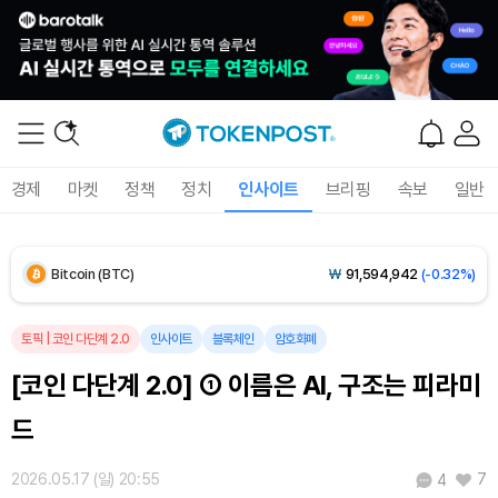
Solana (SOL)
₩
103,448
(-1.18%)
TRON (TRX)
₩
467.0
(-0.03%)
Hyperliquid (HYPE)
₩
79,287
(-0.98%)
경제
마켓
정책
정치
인사이트
브리핑
속보
일반
Dogecoin (DOGE)
₩
98.72
(-0.43%)
Bitcoin (BTC)
₩
91,594,942
(-0.32%)
토픽
|
코인 다단계 2.0
인사이트
블록체인
암호화폐
[코인 다단계 2.0] ① 이름은 AI, 구조는 피라미
드
2026.05.17 (일) 20:55
7
4