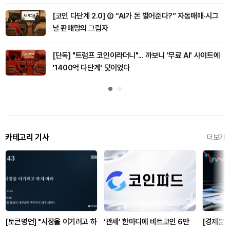
[코인 다단계 2.0] ② “AI가 돈 벌어준다?” 자동매매·시그
널 판매망의 그림자
[단독] "트럼프 코인이라더니"... 까보니 '무료 AI' 사이트에
'1400억 다단계' 덫이었다
카테고리 기사
더보기
[토큰명언] "시장을 이기려고 하
‘관세’ 한마디에 비트코인 6만
[경제분석