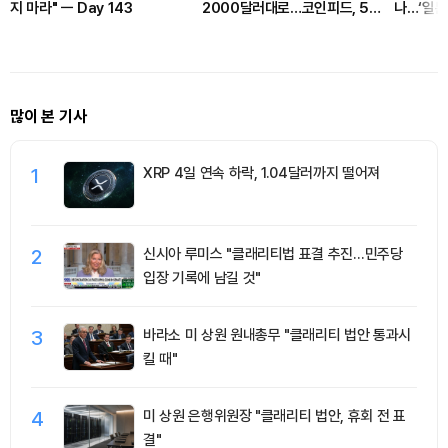
지 마라" ㅡ Day 143
2000달러대로…코인피드, 5억
나…‘일본
달러 청산·극도의 공포 경고
시아 통화
많이 본 기사
1
XRP 4일 연속 하락, 1.04달러까지 떨어져
2
신시아 루미스 "클래리티법 표결 추진…민주당
입장 기록에 남길 것"
3
바라소 미 상원 원내총무 "클래리티 법안 통과시
킬 때"
4
미 상원 은행위원장 "클래리티 법안, 휴회 전 표
결"