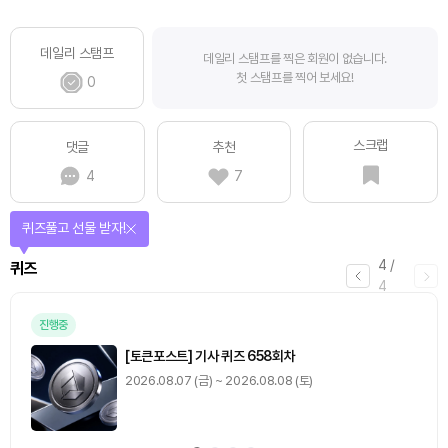
데일리 스탬프
데일리 스탬프를 찍은 회원이 없습니다.
첫 스탬프를 찍어 보세요!
0
스크랩
댓글
추천
4
7
매일 미션을 완료하고 보상을 획득!
1
/
4
미션
0
출석 체크
/ 0
이동
0
기사 스탬프
/ 0
이동