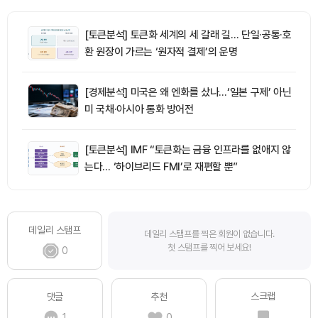
[토큰분석] 토큰화 세계의 세 갈래 길… 단일·공통·호
환 원장이 가르는 ‘원자적 결제’의 운명
[경제분석] 미국은 왜 엔화를 샀나…‘일본 구제’ 아닌
미 국채·아시아 통화 방어전
[토큰분석] IMF “토큰화는 금융 인프라를 없애지 않
는다… ‘하이브리드 FMI’로 재편할 뿐”
데일리 스탬프
데일리 스탬프를 찍은 회원이 없습니다.
첫 스탬프를 찍어 보세요!
0
스크랩
댓글
추천
1
0