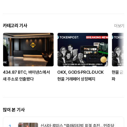
카테고리 기사
더보기
434.87 BTC, 바이낸스에서
OKX, GODS·PRCL·DUCK
현물 금,
새 주소로 인출됐다
현물 거래페어 상장폐지
파
많이 본 기사
1
신시아 루미스 "클래리티법 표결 추진…민주당