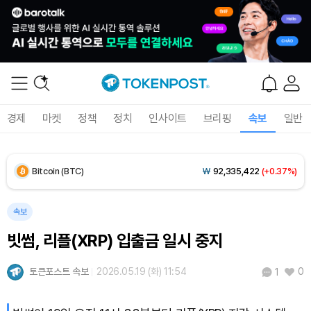
Solana (SOL)
₩
104,872
(+0.59%)
TRON (TRX)
₩
465.6
(-0.14%)
Hyperliquid (HYPE)
₩
80,690
(+1.96%)
경제
마켓
정책
정치
인사이트
브리핑
속보
일반
Dogecoin (DOGE)
₩
99.11
(+1.03%)
Bitcoin (BTC)
₩
92,335,422
(+0.37%)
속보
빗썸, 리플(XRP) 입출금 일시 중지
토큰포스트 속보
2026.05.19 (화) 11:54
0
1