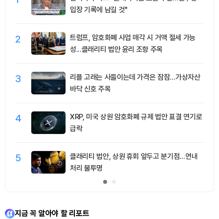
입장 기록에 남길 것"
2
트럼프, 암호화폐 사업 매각 시 거액 절세 가능
성...클래리티 법안 윤리 조항 주목
3
리플 고래는 사들이는데 가격은 잠잠…가상자산
바닥 신호 주목
4
XRP, 미국 상원 암호화폐 규제 법안 표결 연기로
급락
5
클래리티 법안, 상원 휴회 앞두고 분기점…연내
처리 불투명
지금 꼭 알아야 할 리포트