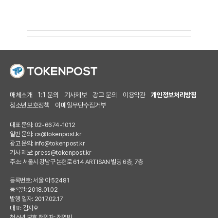
매체소개
1:1 문의
기사제보
광고 문의
이용약관
개인정보처리방침
청소년보호정책
이메일무단수집거부
대표 문의: 02-6674-1012
일반 문의:
cs@tokenpost.kr
광고 문의:
info@tokenpost.kr
기사 제보:
press@tokenpost.kr
주소: 서울시 강남구 논현로 614 ARTISAN 빌딩 6층, 7층
등록번호: 서울 아 52481
등록일: 2018.01.02
발행 일자: 2017.02.17
대표: 김지호
청소년 보호 책임자: 전영빈