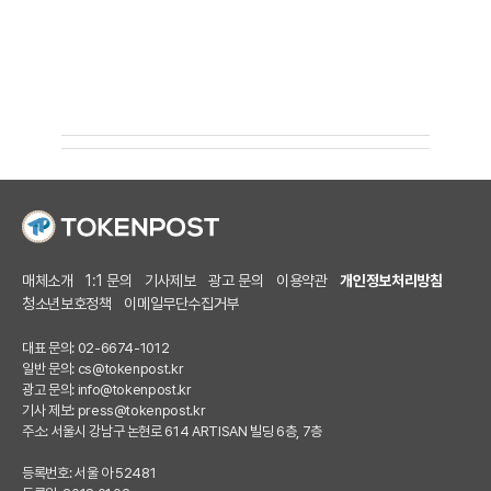
매체소개
1:1 문의
기사제보
광고 문의
이용약관
개인정보처리방침
청소년보호정책
이메일무단수집거부
대표 문의: 02-6674-1012
일반 문의:
cs@tokenpost.kr
광고 문의:
info@tokenpost.kr
기사 제보:
press@tokenpost.kr
주소: 서울시 강남구 논현로 614 ARTISAN 빌딩 6층, 7층
등록번호: 서울 아 52481