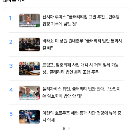
많이 본 기사
1
신시아 루미스 "클래리티법 표결 추진…민주당
입장 기록에 남길 것"
2
바라소 미 상원 원내총무 "클래리티 법안 통과시
킬 때"
3
트럼프, 암호화폐 사업 매각 시 거액 절세 가능
성...클래리티 법안 윤리 조항 주목
4
엘리자베스 워런, 클래리티 법안 반대…"산업이
쓴 암호화폐 법안 안 돼"
5
이란의 호르무즈 해협 통과 차단 전망에 뉴욕 증
시 약세