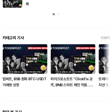
체
카테고리 기사
더보기
업비트, BSB 원화·BTC·USDT
마이크로소프트 “ClickFix 공
트레이더 
거래쌍 상장
격, BNB 스마트 체인 악용…매
지션 30
일 수천대 표적”