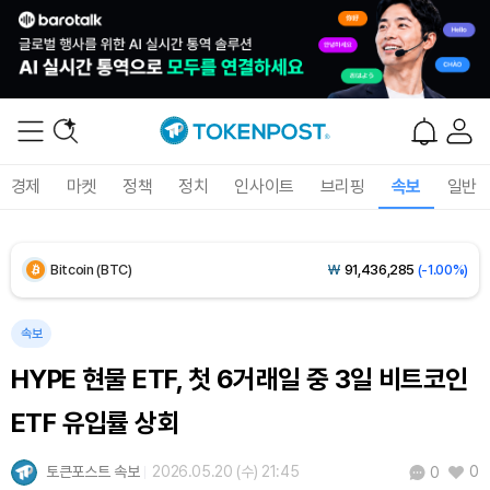
Solana (SOL)
₩
103,377
(-2.05%)
TRON (TRX)
₩
466.5
(+0.35%)
Hyperliquid (HYPE)
₩
78,556
(-2.31%)
경제
마켓
정책
정치
인사이트
브리핑
속보
일반
Dogecoin (DOGE)
₩
98.20
(-1.44%)
Bitcoin (BTC)
₩
91,436,285
(-1.00%)
속보
HYPE 현물 ETF, 첫 6거래일 중 3일 비트코인
ETF 유입률 상회
토큰포스트 속보
2026.05.20 (수) 21:45
0
0